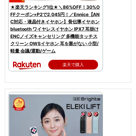
★楽天ランキング1位★＼86%OFF！30%O
FFクーポン+P2で2,045円！／Ennice【AN
C対応・液晶付きイヤホン】骨伝導イヤホン
bluetooth ワイヤレスイヤホン IPX7 耳掛け
ENCノイズキャンセリング 多機能タッチス
クリーン OWSイヤホン 耳を塞がない 小型/
軽量 会議/運動/ゲーム
楽天で購入