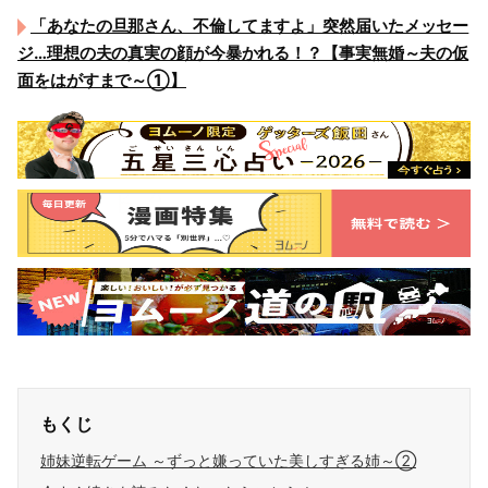
「あなたの旦那さん、不倫してますよ」突然届いたメッセー
ジ…理想の夫の真実の顔が今暴かれる！？【事実無婚～夫の仮
面をはがすまで～①】
もくじ
姉妹逆転ゲーム ～ずっと嫌っていた美しすぎる姉～②