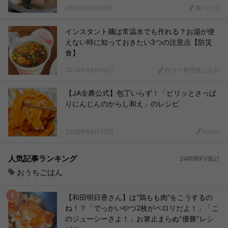
2026年08月06日
蘭ハチコ
インスタント麺は常温水でも作れる？お湯が使
えない時に知っておきたい3つの注意点【防災
食】
2026年08月06日
脱サラ料理家ふらお
【JA全農公式】包丁いらず！「ピリッとさっぱ
りにんじんのからし和え」のレシピ
2026年08月05日
momo
人気記事ランキング
24時間PV集計
おうちごはん
【和田明日香さん】は“鶏もも肉”をこうするの
ね！？「でっかいやつ2枚がペロリだよ！」「こ
のジューシーさよ！」お箸止まらぬ"優勝"レシ