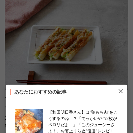
あなたにおすすめの記事
ちくわにタレがしっかり絡んでいてテリッテリ！ビジュア
ルだけで食欲がかき立てられます。
【和田明日香さん】は“鶏もも肉”をこ
気になるお味は、味噌のコクと豊かな風味が効いていて想
うするのね！？「でっかいやつ2枚が
ペロリだよ！」「このジューシーさ
像以上に濃厚。
よ！」お箸止まらぬ"優勝"レシピ！