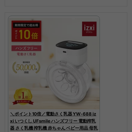
＼ポイント10倍／電動さく乳器 YW-688 iz
xi いつくし UFsmile ハンズフリー 電動搾乳
器 さく乳機 搾乳機 赤ちゃん ベビー用品 母乳