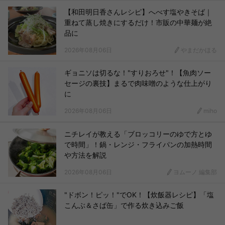
【和田明日香さんレシピ】へべす塩やきそば｜
重ねて蒸し焼きにするだけ！市販の中華麺が絶
品に
2026年08月06日
やまだかほる
ギョニソは切るな！"すりおろせ"！【魚肉ソー
セージの裏技】まるで肉味噌のような仕上がり
に
2026年08月06日
miho
ニチレイが教える「ブロッコリーのゆで方とゆ
で時間」！鍋・レンジ・フライパンの加熱時間
や方法を解説
2026年08月06日
ヨムーノ 編集部
"ドボン！ピッ！"でOK！【炊飯器レシピ】「塩
こんぶ＆さば缶」で作る炊き込みご飯