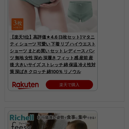
【楽天1位】高評価★4.6 [3枚セット]マタニ
ティ ショーツ 可愛い 下着 リブ ハイウエスト
ショーツ まとめ買い セット レディース パン
ツ 無地 女性 深め 深履き フィット感 産前 産
後 大きいサイズ ストレッチ 綿 保温 冷え性対
策 深ばき クロッチ 綿100％ リノウル
楽天で購入