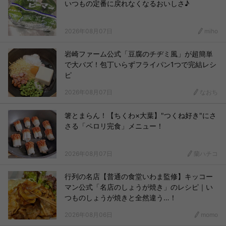
いつもの定番に戻れなくなるおいしさ♪
2026年08月07日
miho
岩崎ファーム公式「豆腐のチヂミ風」が超簡単
で大バズ！包丁いらずフライパン1つで完結レシ
ピ
2026年08月07日
なおち
箸とまらん！【ちくわ×大葉】"つくね好き"にさ
さる「ペロリ完食」メニュー！
2026年08月07日
蘭ハチコ
行列の名店【普通の食堂いわま監修】キッコー
マン公式「名店のしょうが焼き」のレシピ｜い
つものしょうが焼きと全然違う…！
2026年08月06日
momo