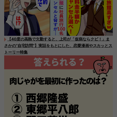
【40度の高熱で欠勤すると、上司が「仮病ならクビ！」ま
さかの“自宅訪問”】実話をもとにした、恋愛漫画やスカッとス
トーリー特集