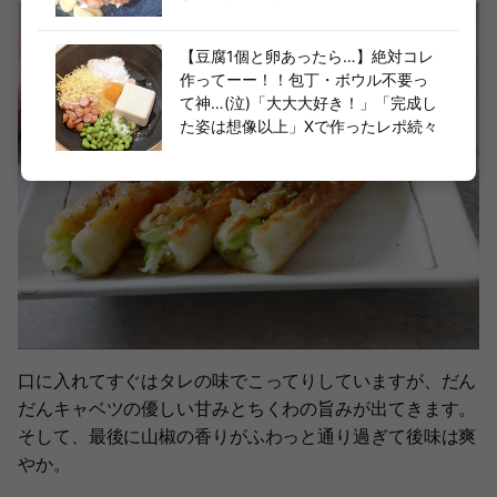
【豆腐1個と卵あったら…】絶対コレ
作ってーー！！包丁・ボウル不要っ
て神…(泣)「大大大好き！」「完成し
た姿は想像以上」Xで作ったレポ続々
口に入れてすぐはタレの味でこってりしていますが、だん
だんキャベツの優しい甘みとちくわの旨みが出てきます。
そして、最後に山椒の香りがふわっと通り過ぎて後味は爽
やか。