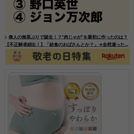
偉人の無茶ぶりで誕生！？"肉じゃが”を最初に作ったのは？
【不正解者続出！】「給食のおばさんとか？」→全然違った…