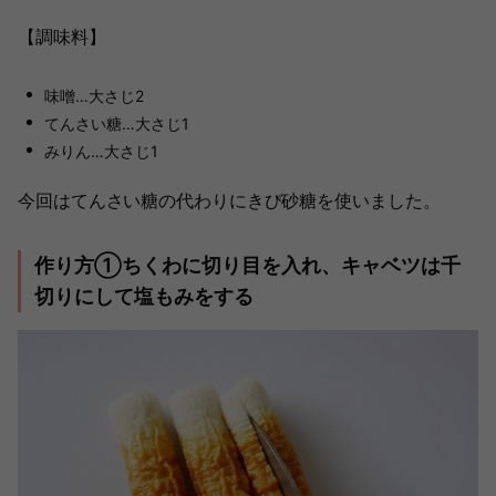
【調味料】
味噌…大さじ2
てんさい糖…大さじ1
みりん…大さじ1
今回はてんさい糖の代わりにきび砂糖を使いました。
作り方①ちくわに切り目を入れ、キャベツは千
切りにして塩もみをする