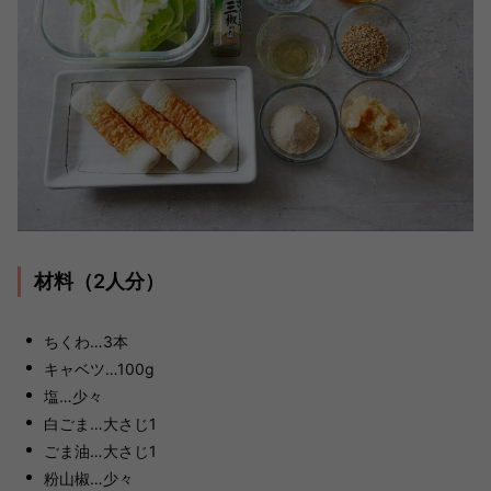
材料（2人分）
ちくわ…3本
キャベツ…100g
塩…少々
白ごま…大さじ1
ごま油…大さじ1
粉山椒…少々