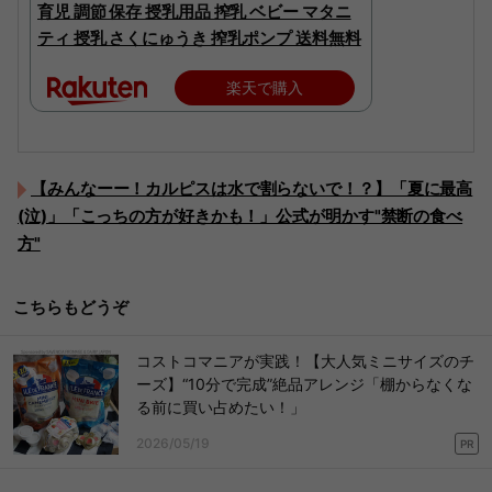
育児 調節 保存 授乳用品 搾乳 ベビー マタニ
ティ 授乳 さくにゅうき 搾乳ポンプ 送料無料
楽天で購入
【みんなーー！カルピスは水で割らないで！？】「夏に最高
(泣)」「こっちの方が好きかも！」公式が明かす"禁断の食べ
方"
こちらもどうぞ
コストコマニアが実践！【大人気ミニサイズのチ
ーズ】“10分で完成”絶品アレンジ「棚からなくな
る前に買い占めたい！」
2026/05/19
PR