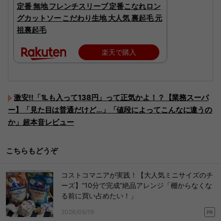
定番 無地 フレンチスリーブ 定番こなれロン
グカットソー こだわり生地 大人気 裏起毛 元
祖裏起毛
楽天で購入
激安!!「1Lも入って138円」って正気かよ！？【業務スーパ
ー】「見た目は普通だけど…」「値段によってこんなに違うの
か」超本音レビュー
こちらもどうぞ
コストコマニアが実践！【大人気ミニサイズのチ
ーズ】“10分で完成”絶品アレンジ「棚からなくな
る前に買い占めたい！」
2026/05/19
PR