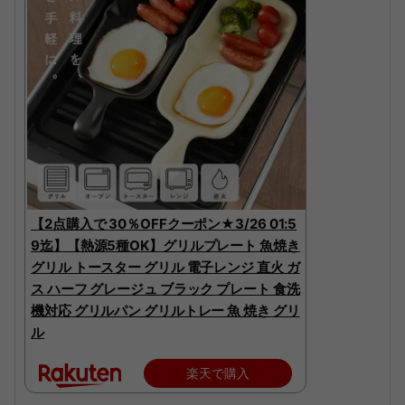
【2点購入で 30％OFFクーポン★3/26 01:5
9迄】【熱源5種OK】グリルプレート 魚焼き
グリル トースター グリル 電子レンジ 直火 ガ
ス ハーフ グレージュ ブラック プレート 食洗
機対応 グリルパン グリルトレー 魚 焼き グリ
ル
楽天で購入