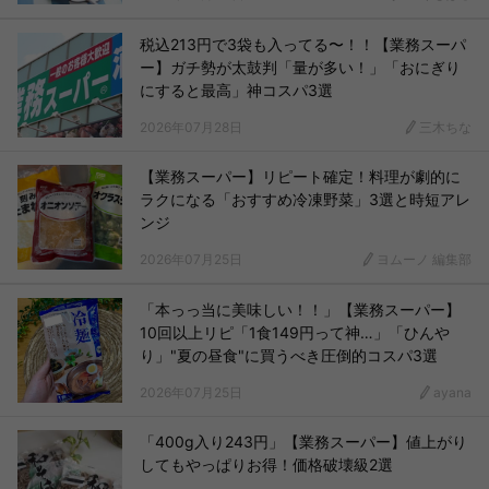
税込213円で3袋も入ってる〜！！【業務スーパ
ー】ガチ勢が太鼓判「量が多い！」「おにぎり
にすると最高」神コスパ3選
2026年07月28日
三木ちな
【業務スーパー】リピート確定！料理が劇的に
ラクになる「おすすめ冷凍野菜」3選と時短アレ
ンジ
2026年07月25日
ヨムーノ 編集部
「本っっ当に美味しい！！」【業務スーパー】
10回以上リピ「1食149円って神…」「ひんや
り」"夏の昼食"に買うべき圧倒的コスパ3選
2026年07月25日
ayana
「400g入り243円」【業務スーパー】値上がり
してもやっぱりお得！価格破壊級2選