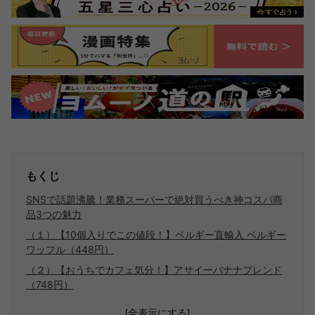
もくじ
SNSで話題沸騰！業務スーパーで絶対買うべき神コスパ商
品3つの魅力
（１）【10個入りでこの値段！】ベルギー直輸入 ベルギー
ワッフル（448円）
（２）【おうちでカフェ気分！】アサイーバナナブレンド
（748円）
[全表示にする]