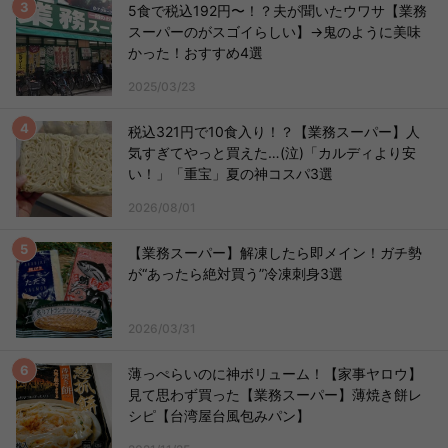
5食で税込192円〜！？夫が聞いたウワサ【業務
スーパーのがスゴイらしい】→鬼のように美味
かった！おすすめ4選
2025/03/23
税込321円で10食入り！？【業務スーパー】人
気すぎてやっと買えた…(泣)「カルディより安
い！」「重宝」夏の神コスパ3選
2026/08/01
【業務スーパー】解凍したら即メイン！ガチ勢
が“あったら絶対買う”冷凍刺身3選
2026/03/31
薄っぺらいのに神ボリューム！【家事ヤロウ】
見て思わず買った【業務スーパー】薄焼き餅レ
シピ【台湾屋台風包みパン】