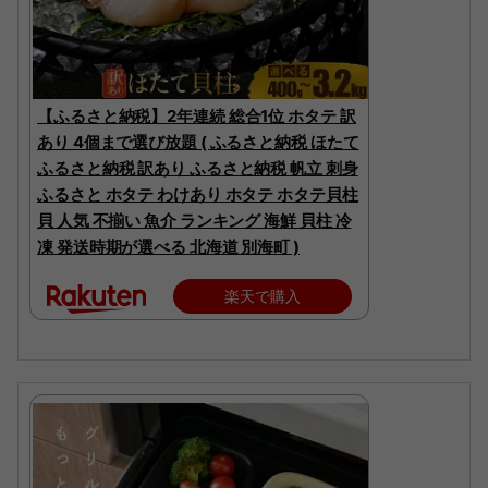
【ふるさと納税】2年連続 総合1位 ホタテ 訳
あり 4個まで選び放題 ( ふるさと納税 ほたて
ふるさと納税 訳あり ふるさと納税 帆立 刺身
ふるさと ホタテ わけあり ホタテ ホタテ貝柱
貝 人気 不揃い 魚介 ランキング 海鮮 貝柱 冷
凍 発送時期が選べる 北海道 別海町 )
楽天で購入