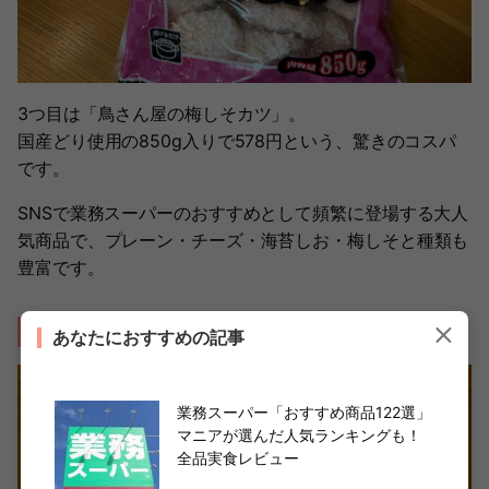
3つ目は「鳥さん屋の梅しそカツ」。
国産どり使用の850g入りで578円という、驚きのコスパ
です。
SNSで業務スーパーのおすすめとして頻繁に登場する大人
気商品で、プレーン・チーズ・海苔しお・梅しそと種類も
豊富です。
揚げるだけで本格チキンカツ！
あなたにおすすめの記事
業務スーパー「おすすめ商品122選」
マニアが選んだ人気ランキングも！
全品実食レビュー