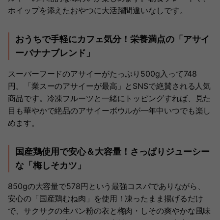
ホイップを添えたおやつに大活躍間違いなしです。
おうちで手軽にカフェ気分！栄養満点の「アサイ
ーバナナブレンド」
スーパーフードのアサイーがたっぷり500g入って748
円。「業スーのアサイーが最高」とSNSで絶賛される人気
商品です。冷凍フルーツと一緒にトッピングすれば、見た
目も華やかで絶品のアサイーボウルが一年中いつでも楽し
めます。
国産鶏使用で安心＆大容量！さっぱりジューシー
な「梅しそカツ」
850gの大容量で578円という最強コスパでありながら、
安心の「国産鶏むね肉」を使用！凍ったまま揚げるだけ
で、サクサクの生パン粉の衣と梅肉・しその爽やかな風味