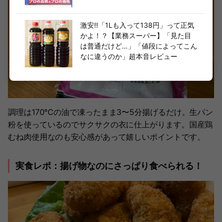
激安!!「1Lも入って138円」って正気
かよ！？【業務スーパー】「見た目
は普通だけど…」「値段によってこん
なに違うのか」超本音レビュー
調理は170℃の油で凍ったまま3〜5分揚げるだけ。生パン
粉を使っているのでサクサクの衣に仕上がります。国産鶏
むね肉使用なのも安心感があって嬉しいポイントです。
実食レポ：揚げ物なのにさっぱり食べられる！