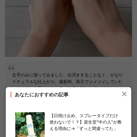
左手のみに使ってみました。白浮きすることなく、かなり
ナチュラルな仕上がり。撮影時、雨天でジメジメしていた
のですが、左手だけはサラッサラ！顔にも使ってみたとこ
あなたにおすすめの記事
ろ、ほんのりカバー力もあって、本当に言うことなし。
（佐々木舞さん）
【日焼け止め、スプレータイプだけ
マツモトキヨシとココカラファインでの限定発売なので、
使わないで！？】資生堂"中の人"が教
見つけたらぜひ試してみてください。
える理由に→「ずっと間違ってた」