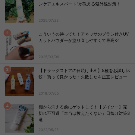
ンケアエキスパート"が教える紫外線対策！
2025/07/23
こういうの待ってた！アネッサのブラシ付きUV
カットパウダーが塗り直しやすくて最高♡
2025/03/09
【ドラッグストアの日焼け止め】5種をお試し比
較！買って良かった・失敗したを正直レビュー
2018/07/05
棚から消える前にゲットして！【ダイソー】売
切れ不可避「本当は教えたくない」日焼け対策3
選
2022/05/25