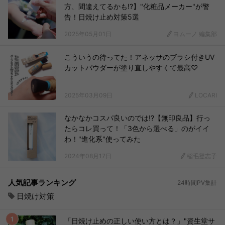
方、間違えてるかも!?】"化粧品メーカー"が警
告！日焼け止め対策5選
2025年05月01日
ヨムーノ 編集部
こういうの待ってた！アネッサのブラシ付きUV
カットパウダーが塗り直しやすくて最高♡
2025年03月09日
LOCARI
なかなかコスパ良いのでは!?【無印良品】行っ
たらコレ買って！「3色から選べる」のがイイ
わ！"進化系"使ってみた
2024年08月17日
稲毛登志子
人気記事ランキング
24時間PV集計
日焼け対策
「日焼け止めの正しい使い方とは？」"資生堂サ