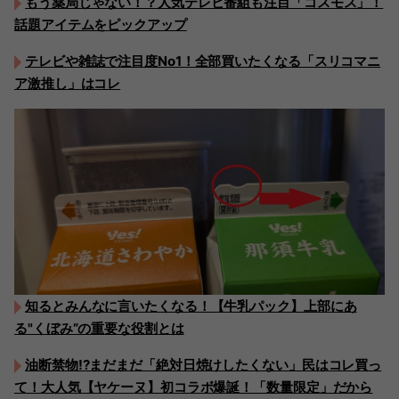
もう薬局じゃない！？人気テレビ番組も注目「コスモス」！
話題アイテムをピックアップ
テレビや雑誌で注目度No1！全部買いたくなる「スリコマニ
ア激推し」はコレ
知るとみんなに言いたくなる！【牛乳パック】上部にあ
る"くぼみ”の重要な役割とは
油断禁物!?まだまだ「絶対日焼けしたくない」民はコレ買っ
て！大人気【ヤケーヌ】初コラボ爆誕！「数量限定」だから