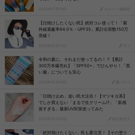
2025年07月19日
ヨムーノ 編集部
【日焼けしたくない民】絶対コレ使って！「紫
外線遮蔽率94.0％・UPF35」累計出荷数150万
突破！
2025年05月11日
乃々
令和の夏に、それまだ使ってるの！？【累計
300万本爆売れ】「SPF50+」でひんやり！「黒
い服」についても安心
2025年05月06日
蘭ハチコ
「日焼け止め」迷い民大注目！【マツキヨ系】
でしか買えない「まるで生クリーム!?」「新感
覚すぎる」最新UV対策使ってみた
2025年05月05日
稲毛登志子
「絶対焼けたくない」民も要注意！【その塗り