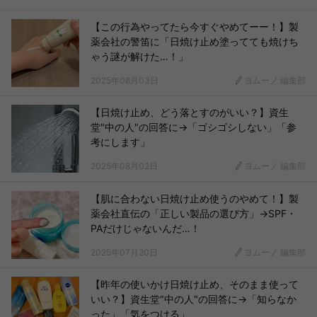
【この行為やってたら今すぐやめてーー！】製
薬会社の警笛に「日焼け止め塗ってても焼けち
ゃう謎が解けた…！」
2025年08月03日
ヨムーノ 編集部
【日焼け止め、どう落とすのがいい？】資生
堂"中の人"の回答に→「ゴシゴシしない」「参
考にします」
2025年08月02日
ヨムーノ 編集部
【肌に合わない日焼け止め使うのやめて！】製
薬会社直伝の「正しい製品の選び方」→SPF・
PAだけじゃないんだ…！
2025年07月20日
ヨムーノ 編集部
【昨年の使いかけ日焼け止め、そのまま使って
いい？】資生堂"中の人"の回答に→「知らなか
った」「気をつける」