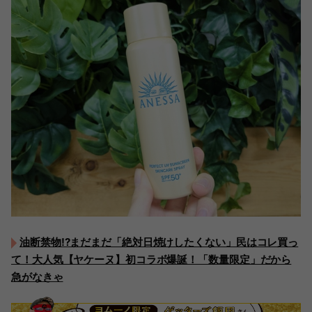
油断禁物!?まだまだ「絶対日焼けしたくない」民はコレ買っ
て！大人気【ヤケーヌ】初コラボ爆誕！「数量限定」だから
急がなきゃ