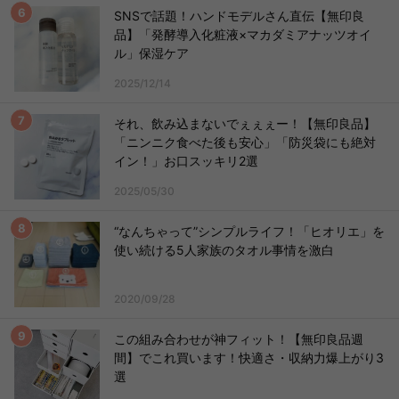
SNSで話題！ハンドモデルさん直伝【無印良
品】「発酵導入化粧液×マカダミアナッツオイ
ル」保湿ケア
2025/12/14
それ、飲み込まないでぇぇぇー！【無印良品】
「ニンニク食べた後も安心」「防災袋にも絶対
イン！」お口スッキリ2選
2025/05/30
“なんちゃって”シンプルライフ！「ヒオリエ」を
使い続ける5人家族のタオル事情を激白
2020/09/28
この組み合わせが神フィット！【無印良品週
間】でこれ買います！快適さ・収納力爆上がり3
選