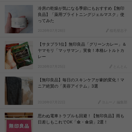
冷房の乾燥が気になる季節にもおすすめ【無印
良品】「薬用ブライトニングジェルマスク」使
ってみた
2026年07月26日
稲毛登志子
【サタプラ1位】無印良品「グリーンカレー」＆
ヤマモリ「マッサマン」実食！本格レトルトカ
レー
2026年07月25日
とんとん
【無印良品】毎日のスキンケアが劇的変化！マ
ニア絶賛の「美容アイテム」3選
2026年07月22日
ヨムーノ 編集部
思わぬ電車トラブルも回避！【無印良品】雨も
日差しもこれでOK「傘・傘袋」2選！