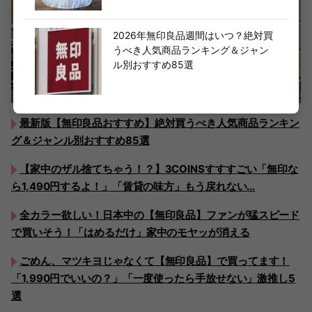
2026年無印良品週間はいつ？絶対買
うべき人気商品ランキング＆ジャン
ル別おすすめ85選
最新版【無印良品おすすめ】絶対買うべき人気商品ランキン
グ＆ジャンル別おすすめ85選
【家中のザル捨てちゃう！？】3COINSすすすごい「無印な
ら1,490円するよ！」「賃貸の味方」もう戻れない...
全カラー欲しい！日本中の【無印良品】ファンが猛スピード
で買いそう！「はめるだけ」家中のモヤッが消える
ごめん、マツキヨじゃなくて【無印良品】で買ってます！
「1,990円でいいの？」「一度使ったら手放せない」激推し5
選