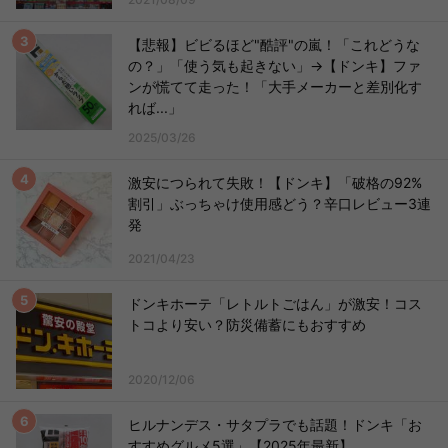
【悲報】ビビるほど"酷評"の嵐！「これどうな
の？」「使う気も起きない」→【ドンキ】ファ
ンが慌てて走った！「大手メーカーと差別化す
れば...」
2025/03/26
激安につられて失敗！【ドンキ】「破格の92%
割引」ぶっちゃけ使用感どう？辛口レビュー3連
発
2021/04/23
ドンキホーテ「レトルトごはん」が激安！コス
トコより安い？防災備蓄にもおすすめ
2020/12/06
ヒルナンデス・サタプラでも話題！ドンキ「お
すすめグルメ5選」【2025年最新】