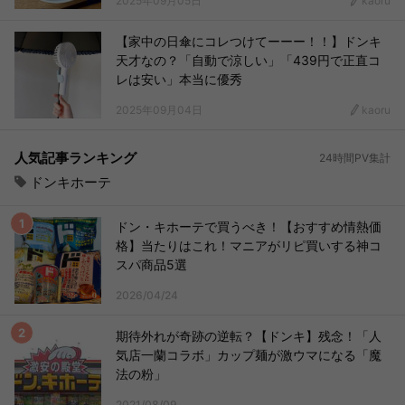
2025年09月05日
kaoru
【家中の日傘にコレつけてーーー！！】ドンキ
天才なの？「自動で涼しい」「439円で正直コ
レは安い」本当に優秀
2025年09月04日
kaoru
人気記事ランキング
24時間PV集計
ドンキホーテ
ドン・キホーテで買うべき！【おすすめ情熱価
格】当たりはこれ！マニアがリピ買いする神コ
スパ商品5選
2026/04/24
期待外れが奇跡の逆転？【ドンキ】残念！「人
気店一蘭コラボ」カップ麺が激ウマになる「魔
法の粉」
2021/08/09