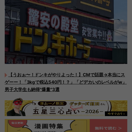
【うおぉ〜！ドンキがやりよった！】CMで話題→本当にス
ゲーー！「3kgで税込540円！？」「どデカいのレベルがw」
男子大学生も納得"爆量"3選