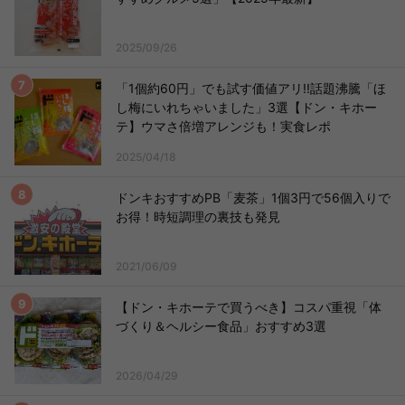
2025/09/26
「1個約60円」でも試す価値アリ!!話題沸騰「ほ
し梅にいれちゃいました」3選【ドン・キホー
テ】ウマさ倍増アレンジも！実食レポ
2025/04/18
ドンキおすすめPB「麦茶」1個3円で56個入りで
お得！時短調理の裏技も発見
2021/06/09
【ドン・キホーテで買うべき】コスパ重視「体
づくり＆ヘルシー食品」おすすめ3選
2026/04/29