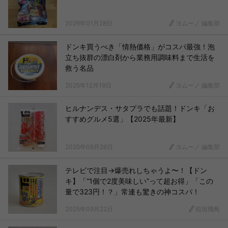
2026年01月28日
ヨムーノ 編集部
ドンキ買うべき「情熱価格」がコスパ最強！泡
立ち抜群の漂白剤から業務用調味料まで生活を
救う名品
2025年12月19日
ヨムーノ 編集部
ヒルナンデス・サタプラでも話題！ドンキ「お
すすめグルメ5選」【2025年最新】
2025年09月26日
ヨムーノ 編集部
テレビで注目→爆売れしちゃうよ〜！【ドン
キ】「“1個で2度美味しい”って超お得」「この
量で323円！？」常連も驚きの神コスパ！
2025年09月22日
稲垣飛鳥