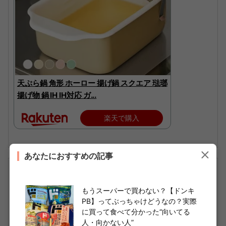
天ぷら鍋 角形 ホーロー 揚げ鍋 スクエア 琺瑯
揚げ物 鍋 IH IH対応 ガ...
楽天で購入
あなたにおすすめの記事
もうスーパーで買わない？【ドンキ
PB】ってぶっちゃけどうなの？実際
に買って食べて分かった“向いてる
人・向かない人”