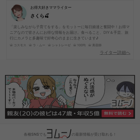
お得大好きママライター
さくら🍒
「楽しみながら子育てをする」をモットーに毎日娘達と奮闘中！お得マ
ニアなので皆さんにお得な情報をお届け。食べること、DIY＆手芸、旅
行にカメラと多趣味で好奇心のままに生きています♪
コスモス
ラ・ムー
シャトレーゼ
100均
美容師
ライター詳細へ
各種SNSでも
の最新情報が受け取れる！