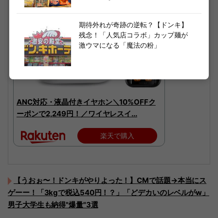
期待外れが奇跡の逆転？【ドンキ】
残念！「人気店コラボ」カップ麺が
激ウマになる「魔法の粉」
ANC対応・液晶付きイヤホン＼10%OFFク
ーポンで2,249円！／ワイヤレスイ...
楽天で購入
【うおぉ〜！ドンキがやりよった！】CMで話題→本当にス
ゲーー！「3kgで税込540円！？」「どデカいのレベルがw」
男子大学生も納得"爆量"3選