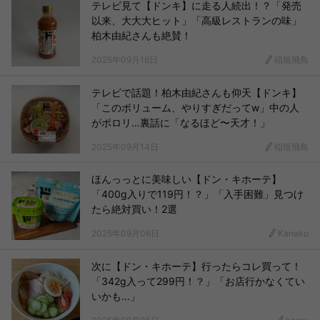
テレビ見て【ドンキ】に走る人続出！？「発売
以来、大大大ヒット」「高級レストランの味」
柏木由紀さんも絶賛！
2025年09月16日
稲垣飛鳥
テレビで話題！柏木由紀さんも仰天【ドンキ】
「このボリューム、やりすぎだってw」中の人
がポロリ…裏話に「なるほど〜天才！」
2025年09月14日
稲垣飛鳥
ほんっっとに美味しい【ドン・キホーテ】
「400g入りで119円！？」「入手困難」見つけ
たら絶対買い！2選
2025年09月06日
Kanako
次に【ドン・キホーテ】行ったらコレ買って！
「342g入って299円！？」「お店行かなくてい
いかも...」