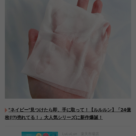
"ネイビー"見つけたら即、手に取って！【ルルルン】「24億
枚(!?)売れてる！」大人気シリーズに新作爆誕！
LuLuLun 楽天市場店