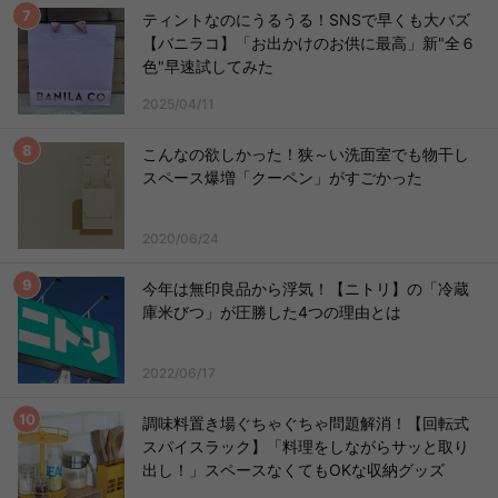
ティントなのにうるうる！SNSで早くも大バズ
【バニラコ】「お出かけのお供に最高」新"全６
色"早速試してみた
2025/04/11
こんなの欲しかった！狭～い洗面室でも物干し
スペース爆増「クーペン」がすごかった
2020/06/24
今年は無印良品から浮気！【ニトリ】の「冷蔵
庫米びつ」が圧勝した4つの理由とは
2022/06/17
調味料置き場ぐちゃぐちゃ問題解消！【回転式
スパイスラック】「料理をしながらサッと取り
出し！」スペースなくてもOKな収納グッズ