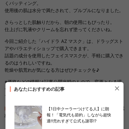
くパッティング。
使用後の肌は水分で満たされて、プルプルになりました。
さらっとした肌触りだから、朝の使用にもぴったり。
仕上げに乳液やクリームを忘れず塗ってくださいね。
今回ご紹介した「ハイドラ AZ マスク」は、ドラッグスト
アやバラエティショップで購入できます。
話題の成分を使用したフェイスマスクが、手軽に購入でき
るのはうれしいですね。
乾燥や肌荒れが気になる方はぜひチェックを♪
※価格などの情報は記事公開当時のもので、変更となる場
合があります。また店舗により在庫の状況も異なりますの
あなたにおすすめの記事
でご了承ください。
"ネイビー"見つけたら即、手に取って！【ルルルン】「24億
【1日中クーラーつけてる人】に朗
報！「電気代も節約」しながら超快
枚(!?)売れてる！」大人気シリーズに新作爆誕！
適!!売れすぎて公式も謝罪!?