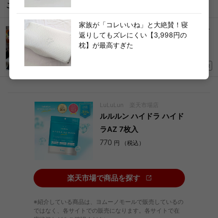
こちらもどうぞ
家族が「コレいいね」と大絶賛！寝
コストコマニアが実践！【大人気ミニサイズのチ
返りしてもズレにくい【3,998円の
ーズ】“10分で完成”絶品アレンジ「棚からなくな
枕】が最高すぎた
る前に買い占めたい！」
2026/05/19
PR
LuLuLun 楽天市場店
ルルルン ハイドラ ハイド
ラAZ 7枚入
770
円 （税込）
楽天市場で商品を探す
※紹介している商品は、ヨムーノモールで販売しているの
ではなく、各サイトでの販売になります。各サイトで在