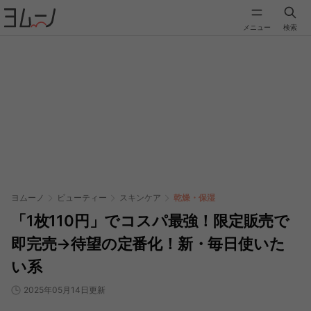
メニュー
検索
ヨムーノ
ビューティー
スキンケア
乾燥・保湿
「1枚110円」でコスパ最強！限定販売で
即完売→待望の定番化！新・毎日使いた
い系
2025年05月14日更新