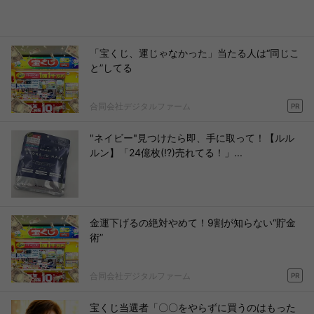
「宝くじ、運じゃなかった」当たる人は“同じこ
と”してる
合同会社デジタルファーム
PR
"ネイビー"見つけたら即、手に取って！【ルル
ルン】「24億枚(!?)売れてる！」...
金運下げるの絶対やめて！9割が知らない“貯金
術”
合同会社デジタルファーム
PR
宝くじ当選者「〇〇をやらずに買うのはもった