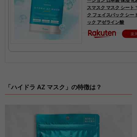
ーション 日本製 保湿 化
スマスク マスク シート
ク フェイスパック シー
ック アゼライン酸
楽
「ハイドラ AZ マスク」の特徴は？