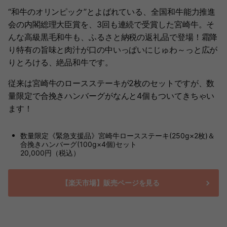
“和牛のオリンピック”とよばれている、全国和牛能力推進
会の内閣総理大臣賞を、3回も連続で受賞した宮崎牛。そ
んな高級黒毛和牛も、ふるさと納税の返礼品で登場！霜降
り特有の旨味と肉汁が口の中いっぱいにじゅわ～っと広が
りとろける、絶品和牛です。
従来は宮崎牛のロースステーキが2枚のセットですが、数
量限定で合挽きハンバーグがなんと4個もついてきちゃい
ます！
数量限定《緊急支援品》宮崎牛ロースステーキ(250g×2枚)＆
合挽きハンバーグ(100g×4個)セット
20,000円（税込）
【楽天市場】販売ページを見る