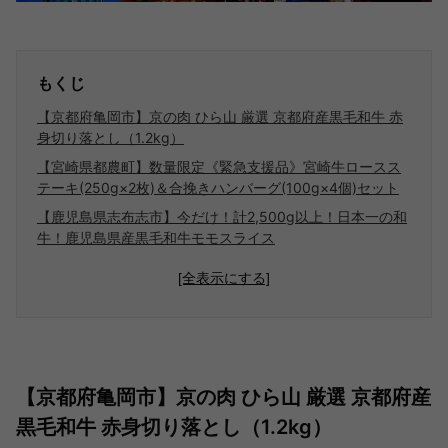
もくじ
【京都府亀岡市】京の肉 ひら山 厳選 京都府産黒毛和牛 赤
身切り落とし（1.2kg）
【宮崎県都農町】数量限定《緊急支援品》宮崎牛ロースス
テーキ(250g×2枚)＆合挽きハンバーグ(100g×4個)セット
【鹿児島県志布志市】今だけ！計2,500g以上！日本一の和
牛！鹿児島県産黒毛和牛モモスライス
[全表示にする]
【京都府亀岡市】京の肉 ひら山 厳選 京都府産
黒毛和牛 赤身切り落とし（1.2kg）