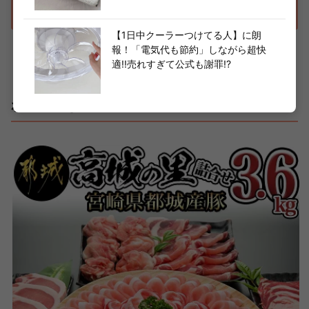
【楽天市場】販売ページを見る
【1日中クーラーつけてる人】に朗
報！「電気代も節約」しながら超快
適!!売れすぎて公式も謝罪!?
【宮崎県都城市】都城産豚「高城の里」わく
わく3.6kgセット