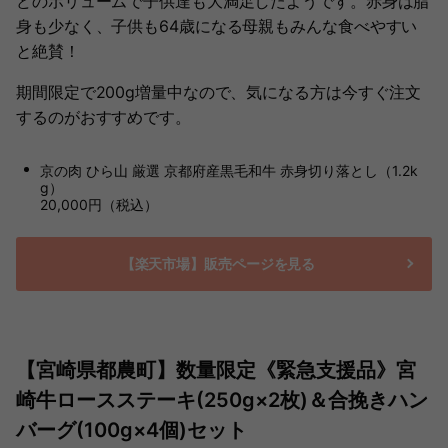
どのボリュームで子供達も大満足したようです。赤身は脂
身も少なく、子供も64歳になる母親もみんな食べやすい
と絶賛！
期間限定で200g増量中なので、気になる方は今すぐ注文
するのがおすすめです。
京の肉 ひら山 厳選 京都府産黒毛和牛 赤身切り落とし（1.2k
g）
20,000円（税込）
【楽天市場】販売ページを見る
【宮崎県都農町】数量限定《緊急支援品》宮
崎牛ロースステーキ(250g×2枚)＆合挽きハン
バーグ(100g×4個)セット