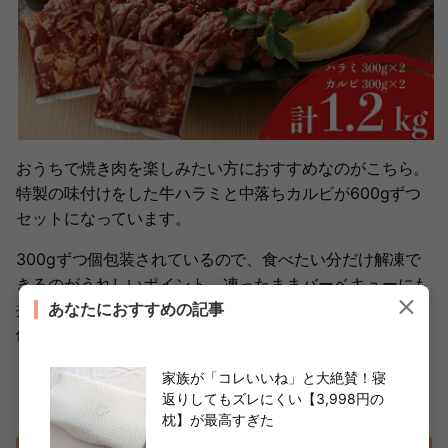
おうちで焼き肉を楽しみたい方におすすめなのがこちら。
特製の味付けをした牛ハラミと中落ちカルビが600gずつ
セットになっています。
300gずつ個包装されているので、食べたい分だけ解凍で
きるのがうれしいポイント。凍ったままバーベキューにも
あなたにおすすめの記事
持って行けますし、タレにつける手間もないので、とても
便利です。
家族が「コレいいね」と大絶賛！寝
牛焼肉味付けセット 合計約1.2kg
返りしてもズレにくい【3,998円の
10,000円（税込）
枕】が最高すぎた