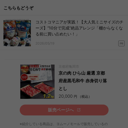
こちらもどうぞ
コストコマニアが実践！【大人気ミニサイズのチ
ーズ】“10分で完成”絶品アレンジ「棚からなくな
る前に買い占めたい！」
2026/05/19
PR
京都府亀岡市
京の肉 ひら山 厳選 京都
府産黒毛和牛 赤身切り落
とし
20,000
円 （税込）
販売ページへ
※紹介している商品は、ヨムーノモールで販売しているの