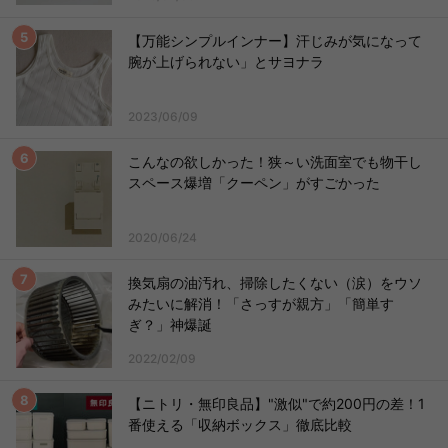
【万能シンプルインナー】汗じみが気になって
腕が上げられない」とサヨナラ
2023/06/09
こんなの欲しかった！狭～い洗面室でも物干し
スペース爆増「クーペン」がすごかった
2020/06/24
換気扇の油汚れ、掃除したくない（涙）をウソ
みたいに解消！「さっすが親方」「簡単す
ぎ？」神爆誕
2022/02/09
【ニトリ・無印良品】"激似"で約200円の差！1
番使える「収納ボックス」徹底比較