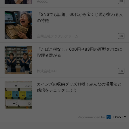
Acoco.
PR
「SNSでも話題」60代から宝くじ運が変わる人
の特徴
合同会社デジタルファーム
PR
「たばこ税なし」600円→83円の新型タバコに
喫煙者群がる
株式会社HAL
PR
カインズの収納グッズ11種！みんなの活用法と
感想をチェックしよう
Recommended by