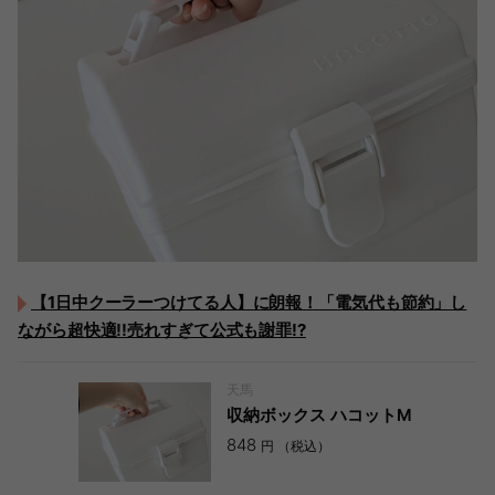
【1日中クーラーつけてる人】に朗報！「電気代も節約」し
ながら超快適!!売れすぎて公式も謝罪!?
天馬
収納ボックス ハコットM
848
円 （税込）