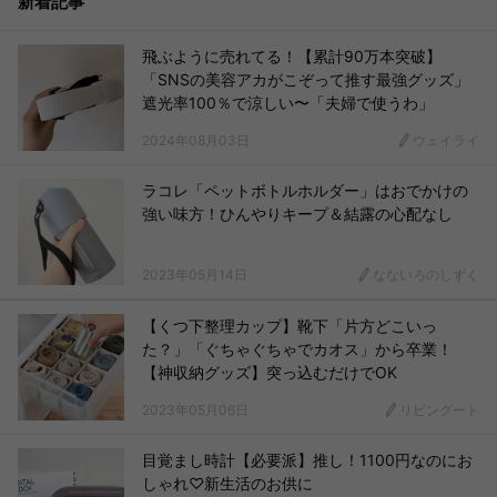
新着記事
飛ぶように売れてる！【累計90万本突破】
「SNSの美容アカがこぞって推す最強グッズ」
遮光率100％で涼しい〜「夫婦で使うわ」
2024年08月03日
ウェイライ
ラコレ「ペットボトルホルダー」はおでかけの
強い味方！ひんやりキープ＆結露の心配なし
2023年05月14日
なないろのしずく
【くつ下整理カップ】靴下「片方どこいっ
た？」「ぐちゃぐちゃでカオス」から卒業！
【神収納グッズ】突っ込むだけでOK
2023年05月06日
リビングート
目覚まし時計【必要派】推し！1100円なのにお
しゃれ♡新生活のお供に