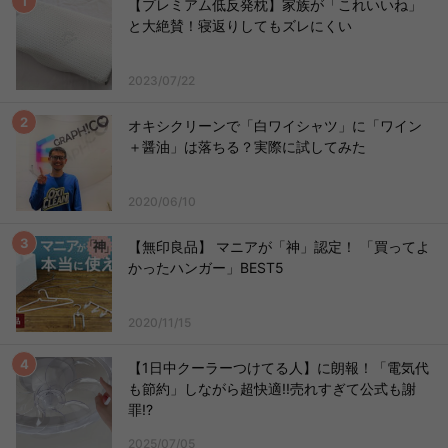
【プレミアム低反発枕】家族が「これいいね」
と大絶賛！寝返りしてもズレにくい
2023/07/22
オキシクリーンで「白ワイシャツ」に「ワイン
＋醤油」は落ちる？実際に試してみた
2020/06/10
【無印良品】 マニアが「神」認定！ 「買ってよ
かったハンガー」BEST5
2020/11/15
【1日中クーラーつけてる人】に朗報！「電気代
も節約」しながら超快適!!売れすぎて公式も謝
罪!?
2025/07/05