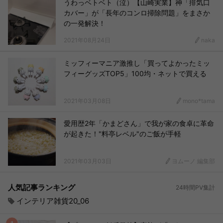
うわっベトベト（泣）【山崎実業】神「排気口
カバー」が「長年のコンロ掃除問題」をまさか
の一発解決！
2021年08月24日
naka
ミッフィーマニア激推し「買ってよかったミッ
フィーグッズTOP5」100均・ネットで買える
2021年03月08日
mono*tama
愛用歴2年「かまどさん」で我が家の食卓に革命
が起きた！"料亭レベル"のご飯が手軽
2021年03月03日
ヨムーノ 編集部
人気記事ランキング
24時間PV集計
インテリア雑貨20_06