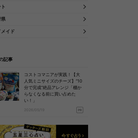
ント
府県
ドメイド
の記事
コストコマニアが実践！【大
人気ミニサイズのチーズ】“10
分で完成”絶品アレンジ「棚か
らなくなる前に買い占めた
い！」
2026/05/19
PR