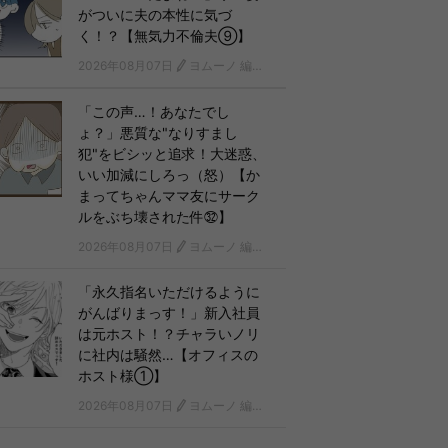
がついに夫の本性に気づ
く！？【無気力不倫夫⑨】
2026年08月07日
ヨムーノ 編集部 漫画チーム
「この声…！あなたでし
ょ？」悪質な"なりすまし
犯"をビシッと追求！大迷惑、
いい加減にしろっ（怒）【か
まってちゃんママ友にサーク
ルをぶち壊された件㉜】
2026年08月07日
ヨムーノ 編集部 漫画チーム
「永久指名いただけるように
がんばりまっす！」新入社員
は元ホスト！？チャラいノリ
に社内は騒然…【オフィスの
ホスト様①】
2026年08月07日
ヨムーノ 編集部 漫画チーム