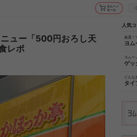
ヨムーノ
モール
人気コ
ニュー「500円おろし天
厳選！
ヨム
食レポ
ヨムー
ゲッ
どんな
タイ