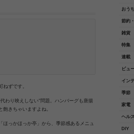
おう
節約
雑貨
特集
連載
ビュ
イン
町ねずです。
季節
“代わり映えしない”問題。ハンバーグも唐揚
家電
と飽きちゃいますよね。
ヘル
「ほっかほっか亭」から、季節感あるメニュ
DIY