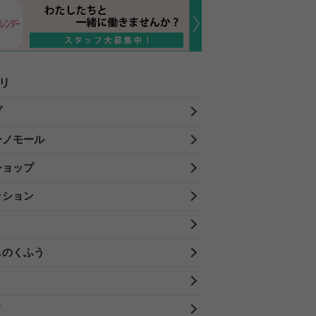
リ
プ
ーノモール
ショップ
ッション
しのくふう
メ