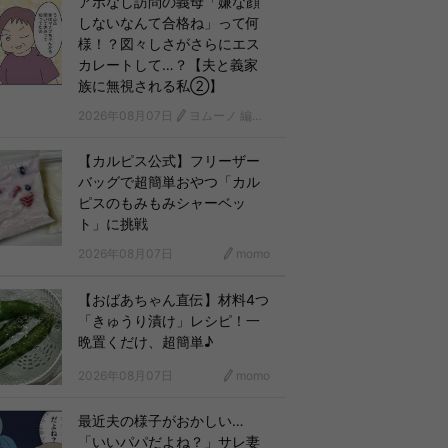
アポなし訪問の義母「嫌な顔
しないなんて合格ね」って何
様！？図々しさがさらにエス
カレートして…？【夫と義家
族に無視される私②】
2026年08月07日
ヨムーノ 編集部 漫画チーム
【カルピス公式】フリーザー
バッグで超簡単おやつ「カル
ピスのもみもみシャーベッ
ト」に挑戦
2026年08月07日
momo
【おばあちゃん直伝】材料4つ
「きゅうり漬け」レシピ！一
晩置くだけ、超簡単♪
2026年08月07日
momo
最近夫の様子がおかしい…
「いいパパだよね？」サレ妻