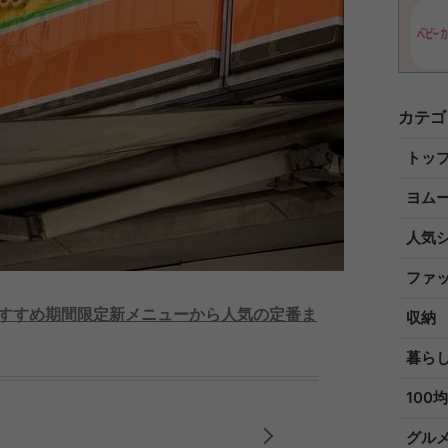
カテゴ
トッ
ヨム
人気
ファ
おすすめ期間限定新メニューから人気の定番ま
収納
暮ら
100均
グル