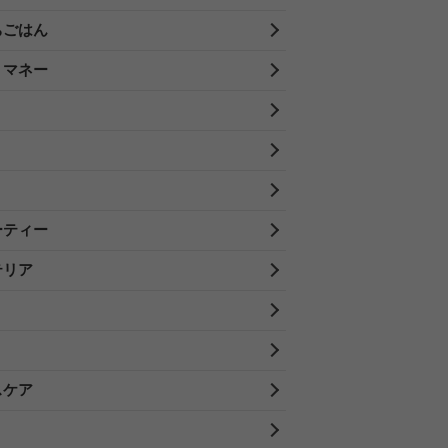
ちごはん
・マネー
ーティー
テリア
スケア