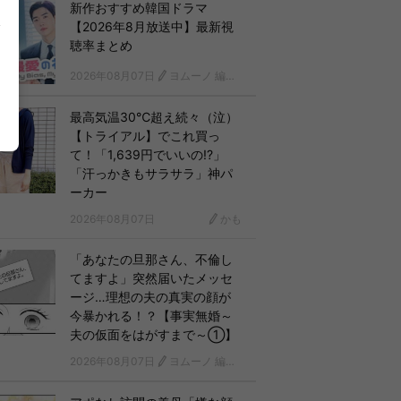
新作おすすめ韓国ドラマ
【2026年8月放送中】最新視
聴率まとめ
2026年08月07日
ヨムーノ 編集部 韓国ドラマチーム
最高気温30℃超え続々（泣）
【トライアル】でこれ買っ
て！「1,639円でいいの!?」
「汗っかきもサラサラ」神パ
ーカー
2026年08月07日
かも
「あなたの旦那さん、不倫し
てますよ」突然届いたメッセ
ージ…理想の夫の真実の顔が
今暴かれる！？【事実無婚～
夫の仮面をはがすまで～①】
2026年08月07日
ヨムーノ 編集部 漫画チーム