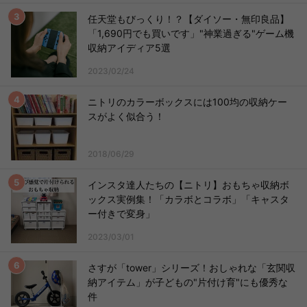
任天堂もびっくり！？【ダイソー・無印良品】
「1,690円でも買いです」"神業過ぎる"ゲーム機
収納アイディア5選
2023/02/24
ニトリのカラーボックスには100均の収納ケー
スがよく似合う！
2018/06/29
インスタ達人たちの【ニトリ】おもちゃ収納ボ
ックス実例集！「カラボとコラボ」「キャスタ
ー付きで変身」
2023/03/01
さすが「tower」シリーズ！おしゃれな「玄関収
納アイテム」が子どもの"片付け育"にも優秀な
件