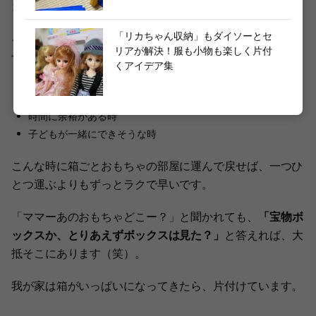
コに入れようか」
と声をかけます。
「リカちゃん収納」もダイソーとセ
その中のおもちゃはもちろん、そのうち戻す必要がありま
リアが解決！服も小物も楽しく片付
すが……。
くアイデア集
自分が元気な時
時間に余裕がある時
子どもが一緒にできそうな時
こんな時に箱ごとおもちゃの部屋に運んで戻せば、一つひ
とつ運ぶよりもずっとラクで早いです。
「ママーあのおもちゃどこー？」と聞かれても、
「宝物ボ
ックスか、とりあえずボックスは見た？」
と答えれば、大
抵そこにあります（笑）。
我が家は箱がいっぱいになってきたら、片付けています。