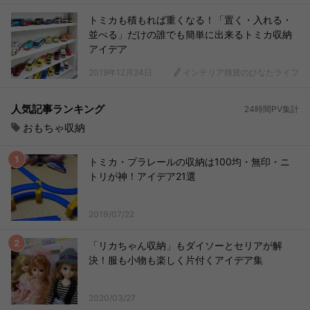
トミカも積もれば重くなる！「置く・入れる・
並べる」だけの誰でも簡単に出来るトミカ収納
アイデア
2019年12月24日
インテリア雑貨のひなたライフ
人気記事ランキング
24時間PV集計
おもちゃ収納
トミカ・プラレールの収納は100均・無印・ニ
トリが神！アイデア21選
2019/07/22
「リカちゃん収納」もダイソーとセリアが解
決！服も小物も楽しく片付くアイデア集
2020/03/27