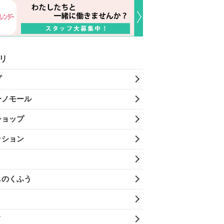
リ
プ
ーノモール
ショップ
ッション
しのくふう
メ