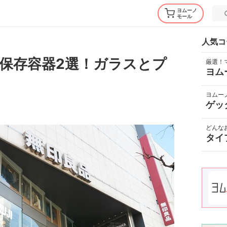
ヨムーノ
モール
人気コ
保存容器2選！ガラスとプ
厳選！
ヨム
ヨムー
ゲッ
どんな
タイ