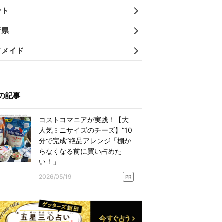
ント
府県
ドメイド
の記事
コストコマニアが実践！【大
人気ミニサイズのチーズ】“10
分で完成”絶品アレンジ「棚か
らなくなる前に買い占めた
い！」
2026/05/19
PR