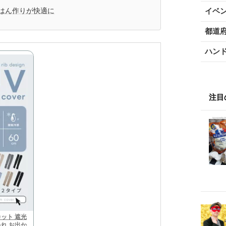
はん作りが快適に
イベ
都道
ハン
注目
カット 遮光
ゃれ お出か