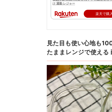
け 通勤 レジャー
楽天で購
見た目も使い心地も10
たままレンジで使える 