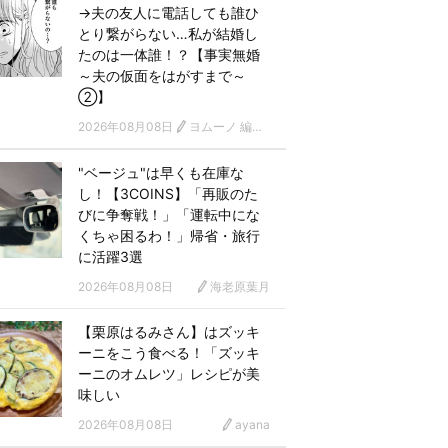
→夫の友人に電話しても誰ひ
とり繋がらない…私が結婚し
たのは一体誰！？【事実無婚
～夫の仮面をはがすまで～
②】
2026年08月08日
ヨムーノ 編集部 漫画チーム
"ベージュ"は早くも在庫な
し！【3COINS】「再販のた
びに争奪戦！」「運転中にな
くちゃ困るわ！」帰省・旅行
に活躍3選
2026年08月08日
海老原葉月
【栗原はるみさん】はズッキ
ーニをこう食べる！「ズッキ
ーニのオムレツ」レシピが美
味しい
2026年08月08日
ayana