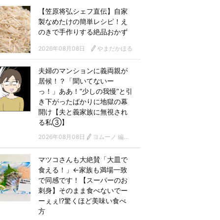
【笠原将弘シェフ直伝】自家
製なめたけの簡単レシピ！え
のきで手作りする絶品おかず
2026年08月08日
やまだかほる
夫婦のマンションに義両親が
居候！？「聞いてないー
っ！」ああ！“少しの我慢”と引
き下がったばかりに地獄の幕
開け【夫と義家族に無視され
る私③】
2026年08月08日
ヨムーノ 編集部 漫画チーム
マツコさんも大絶賛「大皿で
食える！」←家族も満場一致
で同感です！【スーパーのお
刺身】そのまま食べないでー
ーぇぇ!?驚くほど美味い食べ
方