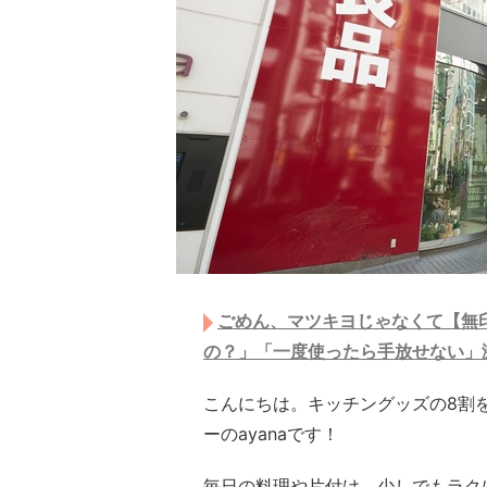
ごめん、マツキヨじゃなくて【無印
の？」「一度使ったら手放せない」
こんにちは。キッチングッズの8割
ーのayanaです！
毎日の料理や片付け、少しでもラク