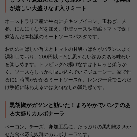
が嬉しい大盛りなす入りミート
オーストラリア産の牛肉にチキンブイヨン、玉ねぎ、人
参、にんにくなどを加え、中濃ソースや濃縮トマトで深く
煮込んだ本格派のミートソースパスタです。
お肉の香ばしい旨味とトマトの甘酸っぱさがバランスよく
調和しており、200円以下とは思えない深みのある味わい
を楽しめます。トッピングの揚げなすはトロッと柔らか
く、ソースをしっかり吸い込んでいてジューシー。家で作
るには時間がかかるミートソースが、レンジ一発でこれだ
け手軽に味わえるのは文句なしの満足感です。
黒胡椒がガツンと効いた！まろやかでパンチのあ
る大盛りカルボナーラ
ベーコン、チーズ、卵加工品に、たっぷりの黒胡椒をきか
せた食べ応え抜群のカルボナーラです。