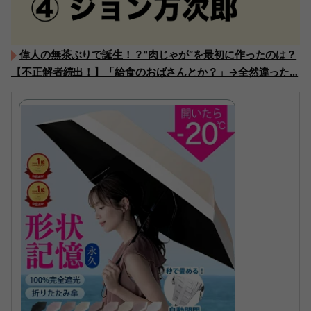
偉人の無茶ぶりで誕生！？"肉じゃが”を最初に作ったのは？
【不正解者続出！】「給食のおばさんとか？」→全然違った…