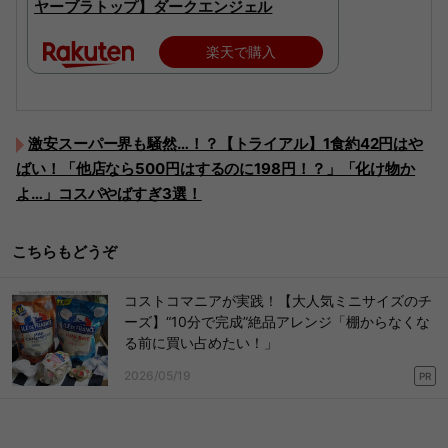
ヤーブラトップ】ダークエンジェル
楽天で購入
激安スーパー界も騒然…！？【トライアル】1食約42円はや
ばい！「他店なら500円はするのに198円！？」「化け物か
よ…」コスパやばすぎ3選！
こちらもどうぞ
コストコマニアが実践！【大人気ミニサイズのチ
ーズ】“10分で完成”絶品アレンジ「棚からなくな
る前に買い占めたい！」
2026/05/19
PR