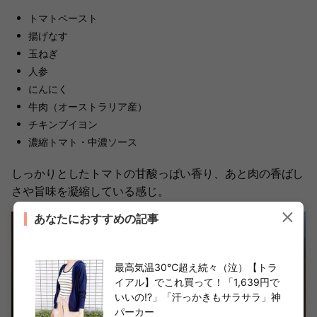
トマトペースト
揚げなす
玉ねぎ
人参
にんにく
牛肉（オーストラリア産）
チキンブイヨン
濃縮トマト・中濃ソース
しっかりとしたトマトの甘酸っぱい香り、あと肉の香ばし
さや旨味を凝縮している感じ。
あなたにおすすめの記事
最高気温30℃超え続々（泣）【トラ
イアル】でこれ買って！「1,639円で
いいの!?」「汗っかきもサラサラ」神
パーカー