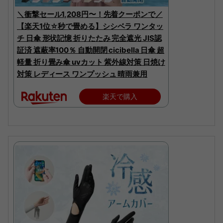
＼衝撃セール1,208円〜！先着クーポンで／
【楽天1位☆秒で畳める】シシベラ ワンタッ
チ 日傘 形状記憶 折りたたみ 完全遮光 JIS認
証済 遮蔽率100％ 自動開閉 cicibella 日傘 超
軽量 折り畳み傘 uvカット 紫外線対策 日焼け
対策 レディース ワンプッシュ 晴雨兼用
楽天で購入