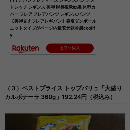
円！】パンツ レディース レギンスパンツ ス
トレッチ レギンス 美脚 脚長視覚効果 体型カ
バー フレア フレアパンツ レギンスパンツ
【美脚見えフレアレギパン】春夏ダンボール
ニットタイプがページ内最安元祖冷感coolif
y
楽天で購入
（３）ベストプライス トップバリュ「大盛り
カルボナーラ 360g」192.24円（税込み）