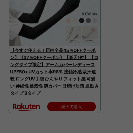
【今すぐ使える！店内全品45％OFFクーポ
ン】《37％OFFクーポン》【楽天1位】 【ロ
ングタイプ限定】アームカバー レディース
UPF50+ UVカット率98％ 接触冷感 吸汗速
乾 ロングUV手袋 ひんやり フィット感 可愛
い 伸縮性 通気性 腕カバー 日焼け対策 通勤 A
タイプ Bタイプ
楽天で購入