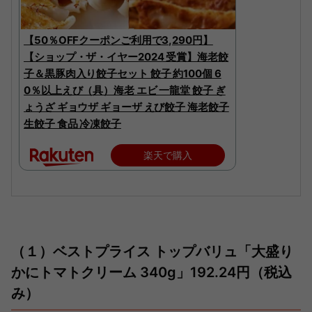
【50％OFFクーポンご利用で3,290円】
【ショップ・ザ・イヤー2024 受賞】海老餃
子＆黒豚肉入り餃子セット 餃子 約100個 6
0％以上えび（具）海老 エビ 一龍堂 餃子 ぎ
ょうざ ギョウザ ギョーザ えび餃子 海老餃子
生餃子 食品 冷凍餃子
楽天で購入
（１）ベストプライス トップバリュ「大盛り
かにトマトクリーム 340g」192.24円（税込
み）