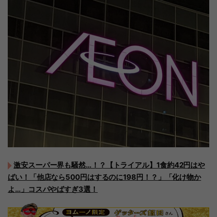
激安スーパー界も騒然…！？【トライアル】1食約42円はや
ばい！「他店なら500円はするのに198円！？」「化け物か
よ…」コスパやばすぎ3選！