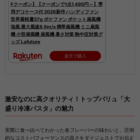
Fクーポン】【クーポンで1点1,490円～】専
用デコケース付 2026新作 ハンディファン
世界最軽量57g ポケファン ポケット扇風機
強風 最大風速8.9m/s 携帯扇風機 ミニ扇風
機 小型扇風機 扇風機 暑さ対策 熱中症対策グ
ッズ Lafuture
楽天で購入
激安なのに高クオリティ！トップバリュ「大
盛り冷凍パスタ」の魅力
実際に食べ比べてわかった各フレーバーの味わいと、圧倒
的なコストパフォーマンスの良さをダイジェストでお伝え