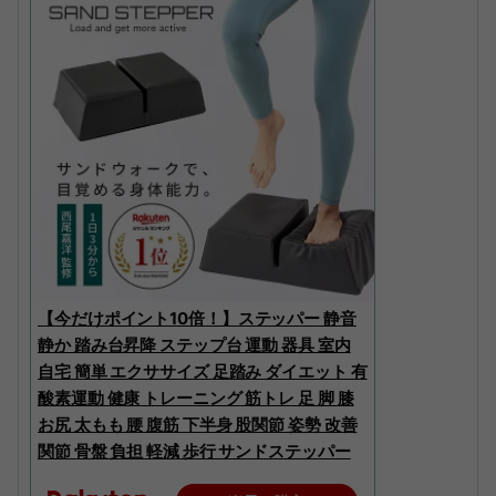
【今だけポイント10倍！】ステッパー 静音
静か 踏み台昇降 ステップ台 運動 器具 室内
自宅 簡単 エクササイズ 足踏み ダイエット 有
酸素運動 健康 トレーニング 筋トレ 足 脚 膝
お尻 太もも 腰 腹筋 下半身 股関節 姿勢 改善
関節 骨盤 負担 軽減 歩行 サンドステッパー