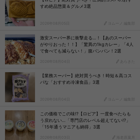
すめ絶品惣菜＆グルメ3選
2026年08月05日
ヨムーノ 編集部
激安スーパー界に衝撃走る…！【あのスーパー
がやりおった！！】「驚異の1kgカレー」「4人
で食べても減らない！」腹パンパン！2選
2026年08月04日
あらきた
【業務スーパー】絶対買うべき！時短＆高コス
パな「おすすめ冷凍食品」3選
2026年08月04日
ヨムーノ 編集部
この価格でこの味!?【ロピア】一度食べたらも
う戻れない…「専門店のレベル超えてない!?」
「15年通うマニアも納得」3選
2026年08月03日
海老原葉月