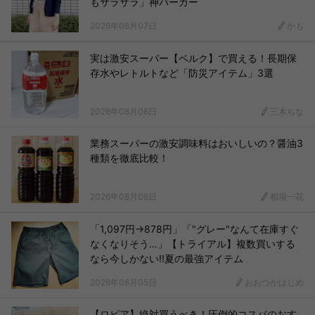
もサラサラ」神パーカー
2026年08月07日
かも
実は激安スーパー【ベルク】で買える！長期保
存水やレトルトなど「防災アイテム」3選
2026年08月06日
三木ちな
業務スーパーの激安調味料はおいしいの？醤油3
種類を徹底比較！
2026年08月06日
相場一花
「1,097円→878円」「"グレー"なんて在庫すぐ
なくなりそう…」【トライアル】複数買いする
なら今しかない!!夏の最強アイテム
2026年08月05日
おおつかはじめ
【ロピア】絶対買うべき！圧倒的コスパのおす