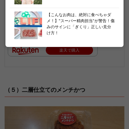
【クーポンで20%OFF】2026新作【超軽量
＆自動開閉 2タイプ】日傘 形状記憶 折りた
【こんなお肉は、絶対に食べちゃダ
たみ 完全遮光 軽量 晴雨兼用 遮熱 100 折りた
メ！】"スーパー精肉担当"が警告！傷
たみ傘 レディース メンズ 東レ カーボン コン
みのサインに「ぎくり」正しい見分
パクト 折り畳み傘 uv 父の日ギフト Pattofol
け方！
d arella swifit【KIZAWA公式】
楽天で購入
（５）二層仕立てのメンチかつ