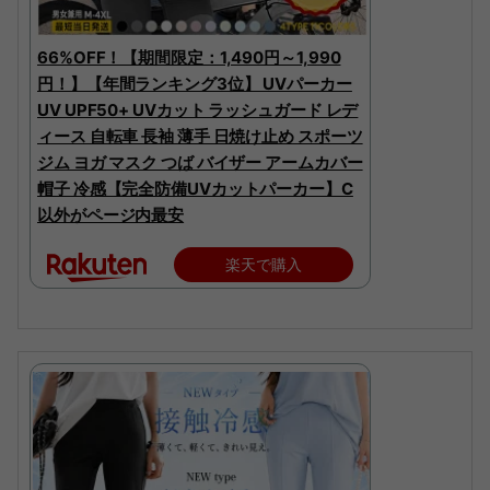
66%OFF！【期間限定：1,490円～1,990
円！】【年間ランキング3位】 UVパーカー
UV UPF50+ UVカット ラッシュガード レデ
ィース 自転車 長袖 薄手 日焼け止め スポーツ
ジム ヨガ マスク つば バイザー アームカバー
帽子 冷感【完全防備UVカットパーカー】C
以外がページ内最安
楽天で購入