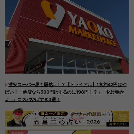
激安スーパー界も騒然…！？【トライアル】1食約42円はや
ばい！「他店なら500円はするのに198円！？」「化け物か
よ…」コスパやばすぎ3選！