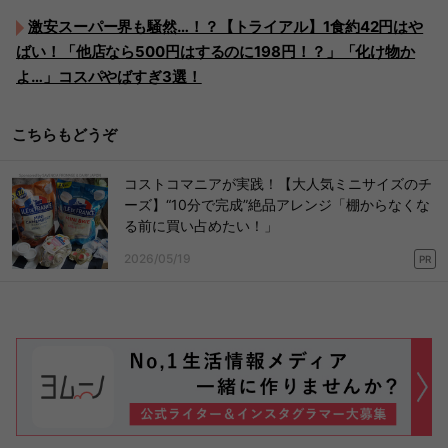
激安スーパー界も騒然…！？【トライアル】1食約42円はや
ばい！「他店なら500円はするのに198円！？」「化け物か
よ…」コスパやばすぎ3選！
こちらもどうぞ
コストコマニアが実践！【大人気ミニサイズのチ
ーズ】“10分で完成”絶品アレンジ「棚からなくな
る前に買い占めたい！」
2026/05/19
PR