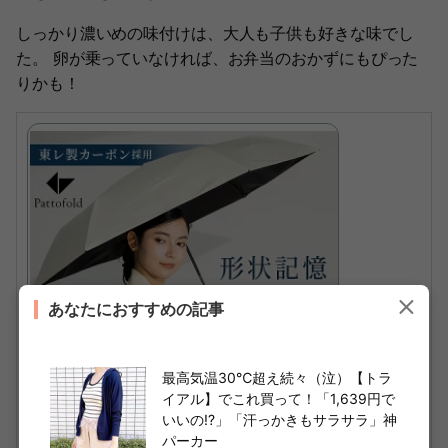
しっかり濃いめの味付けは、大人も子供も好きな味でし
た。 卵が乗っていなければ、お弁当のおかずにもぴった
りかも！
あなたにおすすめの記事
最高気温30℃超え続々（泣）【トラ
イアル】でこれ買って！「1,639円で
いいの!?」「汗っかきもサラサラ」神
パーカー