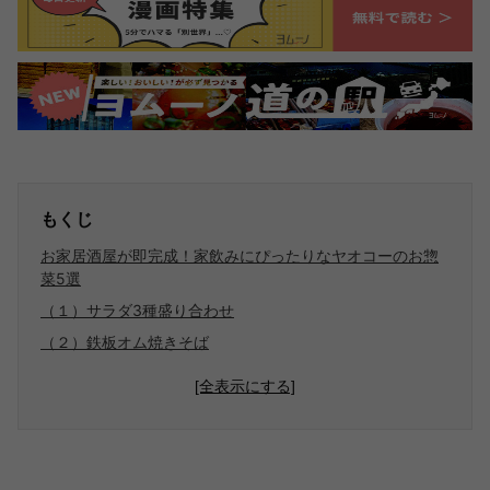
もくじ
お家居酒屋が即完成！家飲みにぴったりなヤオコーのお惣
菜5選
（１）サラダ3種盛り合わせ
（２）鉄板オム焼きそば
[全表示にする]