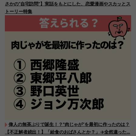
さかの“自宅訪問”】実話をもとにした、恋愛漫画やスカッとス
トーリー特集
偉人の無茶ぶりで誕生！？"肉じゃが”を最初に作ったのは？
【不正解者続出！】「給食のおばさんとか？」→全然違った…