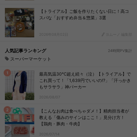
【トライアル】ご飯を作りたくない日に！高コ
スパな「おすすめ弁当＆惣菜」3選
2026年08月02日
ヨムーノ 編集部
人気記事ランキング
24時間PV集計
スーパーマーケット
最高気温30℃超え続々（泣）【トライアル】で
これ買って！「1,639円でいいの!?」「汗っかき
もサラサラ」神パーカー
2026/08/07
【こんなお肉は食べちゃダメ！】精肉担当者が
教える「傷みのサインはここ！」見分け方！
【鶏肉・豚肉・牛肉】
2026/07/14