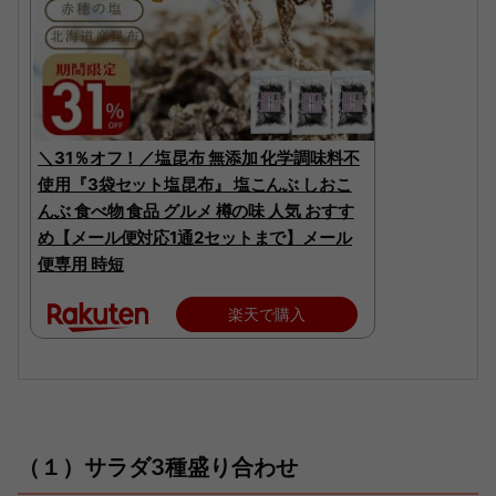
＼31％オフ！／塩昆布 無添加 化学調味料不
使用『3袋セット塩昆布』 塩こんぶ しおこ
んぶ 食べ物 食品 グルメ 樽の味 人気 おすす
め【メール便対応1通2セットまで】メール
便専用 時短
楽天で購入
（１）サラダ3種盛り合わせ