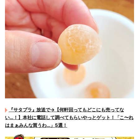
『サタプラ』放送で→【何軒回ってもどこにも売ってな
い…！】本社に電話して調べてもらいやっとゲット！「こ〜れ
はまぁみんな買うわ…」5選！