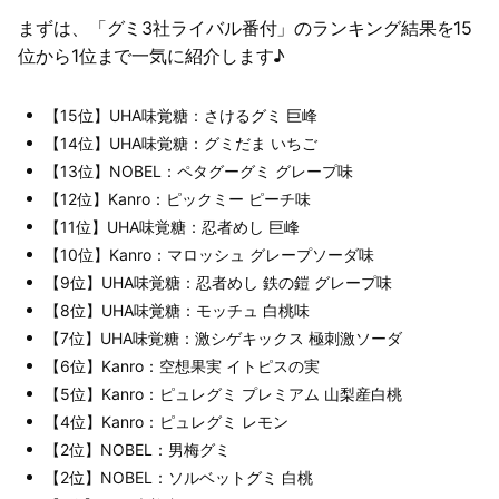
まずは、「グミ3社ライバル番付」のランキング結果を15
位から1位まで一気に紹介します♪
【15位】UHA味覚糖：さけるグミ 巨峰
【14位】UHA味覚糖：グミだま いちご
【13位】NOBEL：ペタグーグミ グレープ味
【12位】Kanro：ピックミー ピーチ味
【11位】UHA味覚糖：忍者めし 巨峰
【10位】Kanro：マロッシュ グレープソーダ味
【9位】UHA味覚糖：忍者めし 鉄の鎧 グレープ味
【8位】UHA味覚糖：モッチュ 白桃味
【7位】UHA味覚糖：激シゲキックス 極刺激ソーダ
【6位】Kanro：空想果実 イトピスの実
【5位】Kanro：ピュレグミ プレミアム 山梨産白桃
【4位】Kanro：ピュレグミ レモン
【2位】NOBEL：男梅グミ
【2位】NOBEL：ソルベットグミ 白桃