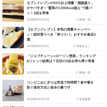
セブンイレブンの50%以上増量「感謝盛り」
がヤバすぎ！“驚異の1,000kcal超え”で腹パ
ン！3品を実食
2026年05月22日
相場一花
【セブンイレブン】本気の増量キャンペー
ン！絶対買うべき「神コスパ」おすすめ食品3
選
2026年05月16日
木南きなこ
「ジョブチューン×ローソン惣菜」ランキング
&ジャッジ結果は？注目の3品を持ち帰り実食
2026年05月16日
相場一花
コンビニおにぎりは常温で何時間？食中毒を
防ぐ保存方法と保冷の裏ワザ
2026年04月21日
安達春香