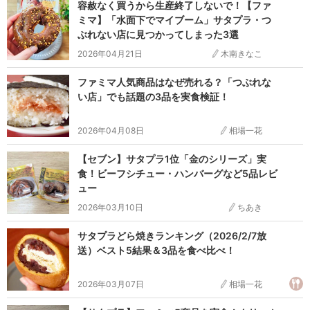
容赦なく買うから生産終了しないで！【ファ
ミマ】「水面下でマイブーム」サタプラ・つ
ぶれない店に見つかってしまった3選
2026年04月21日
木南きなこ
ファミマ人気商品はなぜ売れる？「つぶれな
い店」でも話題の3品を実食検証！
2026年04月08日
相場一花
【セブン】サタプラ1位「金のシリーズ」実
食！ビーフシチュー・ハンバーグなど5品レビ
ュー
2026年03月10日
ちあき
サタプラどら焼きランキング（2026/2/7放
送）ベスト5結果＆3品を食べ比べ！
2026年03月07日
相場一花