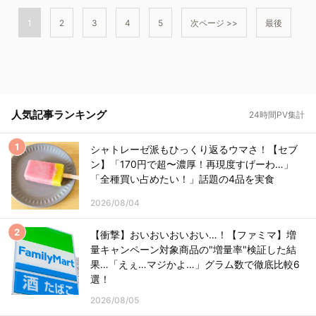
1
2
3
4
5
次ページ >>
最後
人気記事ランキング
24時間PV集計
シャトレーゼ派もひっくり返るウマさ！【セブ
ン】「170円で超〜濃厚！再現度すげーわ…」
「全種買い占めたい！」話題の4品を実食
2026/08/04
【衝撃】おいおいおいおい…！【ファミマ】増
量キャンペーン対象商品の"増量率"検証した結
果…「えぇ…マジかよ…」グラム数で徹底比較6
選！
2026/08/05