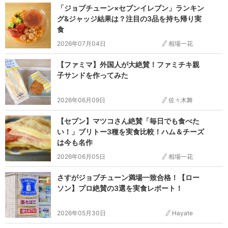
「ジョブチューン×セブンイレブン」ランキン
グ&ジャッジ結果は？注目の3品を持ち帰り実
食
2026年07月04日
相場一花
【ファミマ】外国人が大絶賛！ファミチキ親
子サンドを作ってみた
2026年06月09日
佐々木舞
【セブン】マツコさん絶賛「毎日でも食べた
い！」ブリトー3種を実食比較！ハム＆チーズ
は今も名作
2026年06月05日
相場一花
さすがジョブチューン満場一致合格！【ロー
ソン】プロ絶賛の3選を実食レポート！
2026年05月30日
Hayate