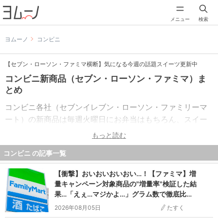
メニュー
検索
ヨムーノ
コンビニ
【セブン・ローソン・ファミマ横断】気になる今週の話題スイーツ更新中
コンビニ新商品（セブン・ローソン・ファミマ）ま
とめ
コンビニ各社（セブンイレブン・ローソン・ファミリーマ
ート）の新商品は毎週火曜日にお弁当はもちろん、スイー
ツからアイスまで期間限定・コンビニ限定など、SNSで話
もっと読む
題になる商品が続々と発売されます。
コンビニ の記事一覧
その中でもおすすめのスイーツやアイス、お弁当・麺・冷
【衝撃】おいおいおいおい…！【ファミマ】増
凍食品・お惣菜・お菓子・パンを中心に編集部が実際に食
量キャンペーン対象商品の"増量率"検証した結
べたリアルな声をお届けしています。
果…「えぇ…マジかよ…」グラム数で徹底比較
時々、ミニストップのおすすめ新商品も紹介しています！
6選！
2026年08月05日
たすく