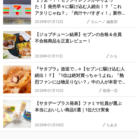
た！】発売早々に駆け込む人続出！？「これ
アタリじゃね？」「肉汁ヤバすぎィ！」新作
がやばい！
2026年01月12日
ヨムーノ 編集部
【ジョブチューン結果】セブンの合格＆全員
不合格商品を正直レビュー！
2026年01月11日
かも
『サタプラ』放送で…→【セブンに駆け込む人
続出！？】「1位は絶対買っちゃうよね」「熱
烈ファンには物足りない？」中の人が本音で
激推し！BET5
2026年01月10日
相場一花
【サタデープラス発表】ファミマ社員が選ぶ
本当においしい商品5選｜1位だけ実食
2026年01月09日
ちあき