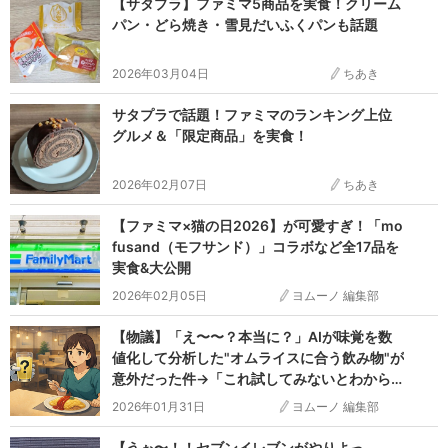
【サタプラ】ファミマ5商品を実食！クリーム
パン・どら焼き・雪見だいふくパンも話題
2026年03月04日
ちあき
サタプラで話題！ファミマのランキング上位
グルメ＆「限定商品」を実食！
2026年02月07日
ちあき
【ファミマ×猫の日2026】が可愛すぎ！「mo
fusand（モフサンド）」コラボなど全17品を
実食&大公開
2026年02月05日
ヨムーノ 編集部
【物議】「え〜〜？本当に？」AIが味覚を数
値化して分析した"オムライスに合う飲み物"が
意外だった件→「これ試してみないとわから
んぞ…！」
2026年01月31日
ヨムーノ 編集部
【うぉ〜！！セブンイレブンがやりよっ