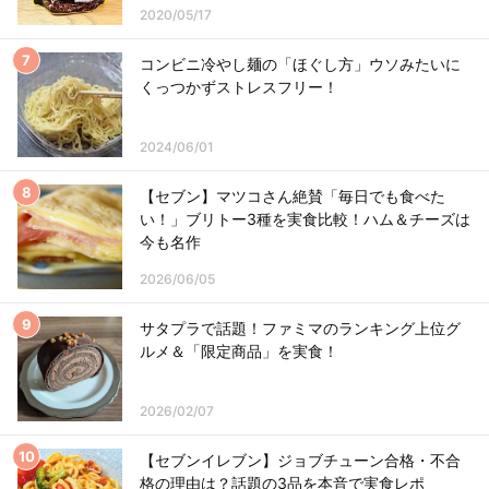
2020/05/17
コンビニ冷やし麺の「ほぐし方」ウソみたいに
くっつかずストレスフリー！
2024/06/01
【セブン】マツコさん絶賛「毎日でも食べた
い！」ブリトー3種を実食比較！ハム＆チーズは
今も名作
2026/06/05
サタプラで話題！ファミマのランキング上位グ
ルメ＆「限定商品」を実食！
2026/02/07
【セブンイレブン】ジョブチューン合格・不合
格の理由は？話題の3品を本音で実食レポ