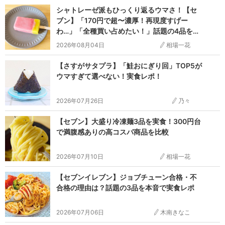
今年のコンビニ新商品で話題になっているのは「マリトッ
シャトレーゼ派もひっくり返るウマさ！【セ
ツォ」と「台湾カステラ」ですね。続々と新作が発売され
ブン】「170円で超〜濃厚！再現度すげー
ています。次はどんな新商品が話題になるのでしょう
わ…」「全種買い占めたい！」話題の4品を実
食
か！？
2026年08月04日
相場一花
【さすがサタプラ】「鮭おにぎり回」TOP5が
ウマすぎて選べない！実食レポ！
2026年07月26日
乃々
【セブン】大盛り冷凍麺3品を実食！300円台
で満腹感ありの高コスパ商品を比較
2026年07月10日
相場一花
【セブンイレブン】ジョブチューン合格・不
合格の理由は？話題の3品を本音で実食レポ
2026年07月06日
木南きなこ