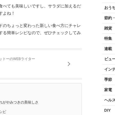
食べても美味しいですし、サラダに加えるだ
おう
すよね！
節約
ドのちょっと変わった新しい食べ方にチャレ
雑貨
する簡単レシピなので、ぜひチェックしてみ
特集
連載
ットーのWEBライター
ビュ
イン
季節
家電
ヘル
れがやみつきの美味しさ
DIY
シピ