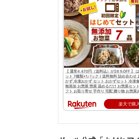
【 通常4,470円（送料込）が26％OFF 】
ット 7種類×1パック ( 送料無料 詰め合わせ
かず 冷凍おかず セット おかずセット 冷凍
無添加 お惣菜 惣菜 温めるだけ お惣菜セッ
フト お取り寄せ 手作り 宅配 贈り物 お惣菜お
楽天で購