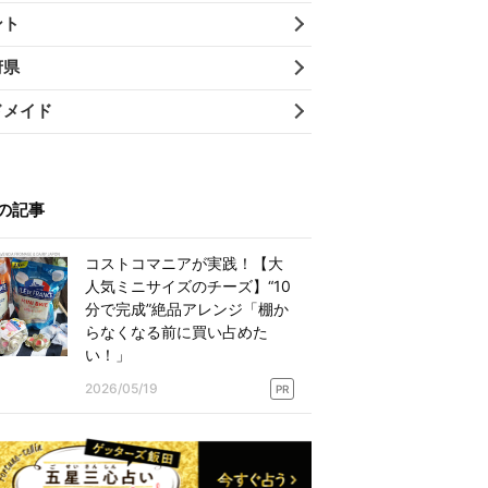
ント
府県
ドメイド
の記事
コストコマニアが実践！【大
人気ミニサイズのチーズ】“10
分で完成”絶品アレンジ「棚か
らなくなる前に買い占めた
い！」
2026/05/19
PR