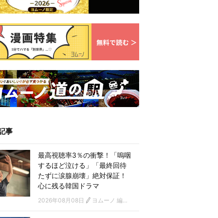
記事
最高視聴率3％の衝撃！「嗚咽
するほど泣ける」「最終回待
たずに涙腺崩壊」絶対保証！
心に残る韓国ドラマ
2026年08月08日
ヨムーノ 編集部 韓国ドラマチーム