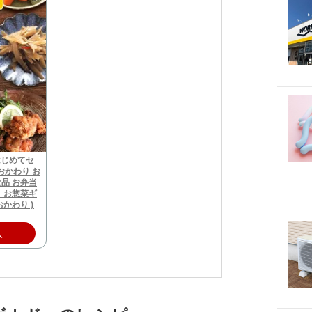
 はじめてセ
 おかわり お
食品 お弁当
ト お惣菜ギ
かわり )
入