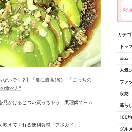
カテゴ
トッ
ヨム
人気
ないで！？】「夏に最高(泣)」「こっちの
ファ
の食べ方"
収納
を見かけるとつい買っちゃう、調理師でヨム
暮ら
100均
く映えてくれる便利食材「アボカド」。
グル