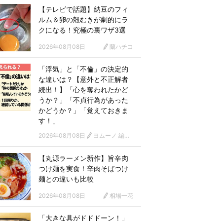
【テレビで話題】納豆のフィ
ルム＆卵の殻むきが劇的にラ
クになる！究極の裏ワザ3選
2026年08月08日
蘭ハチコ
「浮気」と「不倫」の決定的
な違いは？【意外と不正解者
続出！】「心を奪われたかど
うか？」「不貞行為があった
かどうか？」「覚えておきま
す！」
2026年08月08日
ヨムーノ 編集部
【丸源ラーメン新作】旨辛肉
つけ麺を実食！辛肉そばつけ
麺との違いも比較
2026年08月08日
相場一花
「大きな具がドドドーン！」