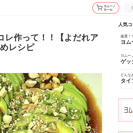
ヨムーノ
モール
人気コ
コレ作って！！【よだれア
厳選！
ヨム
すめレシピ
ヨムー
ゲッ
どんな
タイ