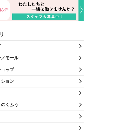
リ
プ
ーノモール
ショップ
ッション
しのくふう
メ