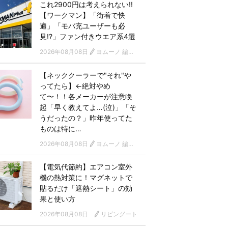
これ2900円は考えられない!!
【ワークマン】「街着で快
適」「モバ充ユーザーも必
見!?」ファン付きウエア系4選
2026年08月08日
ヨムーノ 編集部
【ネッククーラーで"それ"や
ってたら】←絶対やめ
て〜！！各メーカーが注意喚
起「早く教えてよ…(泣)」「そ
うだったの？」昨年使ってた
ものは特に…
2026年08月08日
ヨムーノ 編集部
【電気代節約】エアコン室外
機の熱対策に！マグネットで
貼るだけ「遮熱シート」の効
果と使い方
2026年08月08日
リビングート