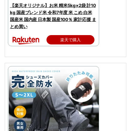
【楽天オリジナル】お米 精米5kg×2袋 計10
kg 国産ブレンド米 令和7年度 米 こめ 白米
国産米 国内産 日本製 国産100％ 家計応援 ま
とめ買い
楽天で購入