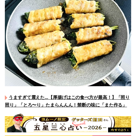
うますぎて震えた…【厚揚げはこの食べ方が最高！】「照り
照り」「とろ〜り」たまらんんん！禁断の味に「また作る」