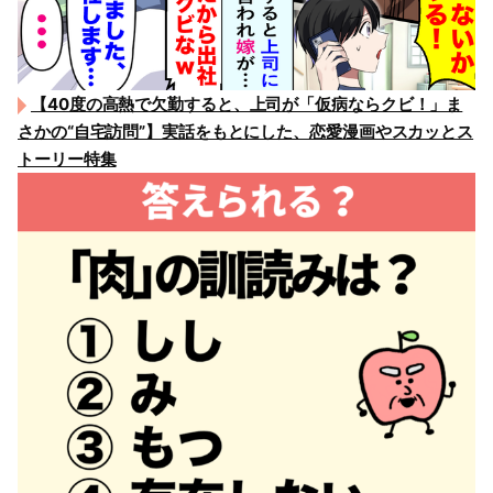
【40度の高熱で欠勤すると、上司が「仮病ならクビ！」ま
さかの“自宅訪問”】実話をもとにした、恋愛漫画やスカッとス
トーリー特集