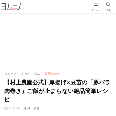
メニュー
検索
ヨムーノ
おうちごはん
豆苗レシピ
【村上農園公式】厚揚げ×豆苗の「豚バラ
肉巻き」ご飯が止まらない絶品簡単レシ
ピ
2026年05月24日公開