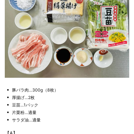
豚バラ肉…300g（8枚）
厚揚げ…2枚
豆苗…1パック
片栗粉…適量
サラダ油…適量
【A】