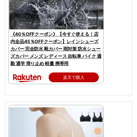
《40％OFFクーポン》【今すぐ使える！店
内全品45％OFFクーポン】レインシューズ
カバー 完全防水 靴カバー 雨対策 防水シュー
ズカバー メンズ レディース 自転車 バイク 通
勤 通学 滑り止め 軽量 携帯用
楽天で購入