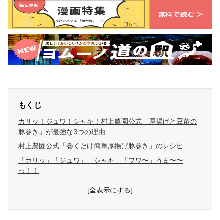
もくじ
カリッ！ジュワ！シャキ！村上農園公式「厚揚げと豆苗の
豚巻き」が最強な3つの理由
村上農園公式「巻くだけ簡単厚揚げ豚巻き」のレシピ
「カリッ」「ジュワ」「シャキ」「フワ〜」うま〜〜
っ！！
[全表示にする]