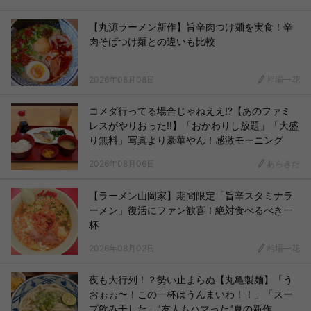
【丸源ラーメン新作】旨辛肉つけ麺を実食！辛
肉そばつけ麺との違いも比較
2026年08月08日
相場一花
コメダ行ってる場合じゃねええ!?【あのファミ
レスがやりおった!!】「おかわりし放題」「大盛
り無料」写真より豪華やん！感激モーニング
2026年08月06日
あらきた
【ラーメン山岡家】期間限定「旨辛スタミナラ
ーメン」復活にファン歓喜！絶対食べるべき一
杯
2026年08月02日
相場一花
夜も大行列！？勢い止まらぬ【丸亀製麺】「う
おぉぉ〜！この一杯はうんまいわ！！」「スー
プ飲み干した」"友人もハマった"夏の新作