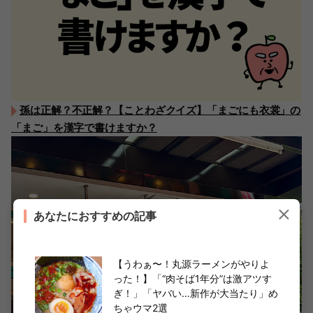
孫は正解？不正解？【ことわざクイズ】「まごにも衣裳」の
「まご」を漢字で書けますか？
あなたにおすすめの記事
【うわぁ〜！丸源ラーメンがやりよ
った！】「“肉そば1年分”は激アツす
ぎ！」「ヤバい…新作が大当たり」め
ちゃウマ2選