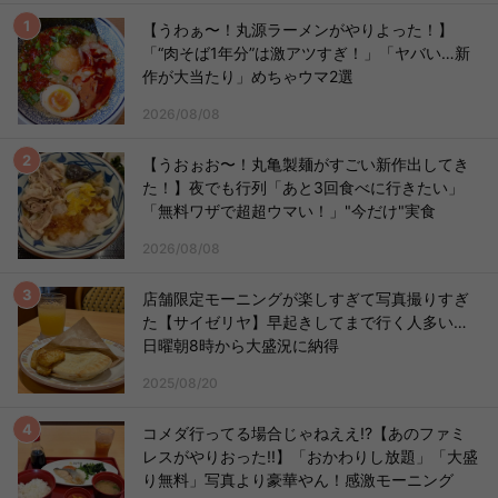
【うわぁ〜！丸源ラーメンがやりよった！】
「“肉そば1年分”は激アツすぎ！」「ヤバい…新
作が大当たり」めちゃウマ2選
2026/08/08
【うおぉお〜！丸亀製麺がすごい新作出してき
た！】夜でも行列「あと3回食べに行きたい」
「無料ワザで超超ウマい！」"今だけ"実食
2026/08/08
店舗限定モーニングが楽しすぎて写真撮りすぎ
た【サイゼリヤ】早起きしてまで行く人多い…
日曜朝8時から大盛況に納得
2025/08/20
コメダ行ってる場合じゃねええ!?【あのファミ
レスがやりおった!!】「おかわりし放題」「大盛
り無料」写真より豪華やん！感激モーニング