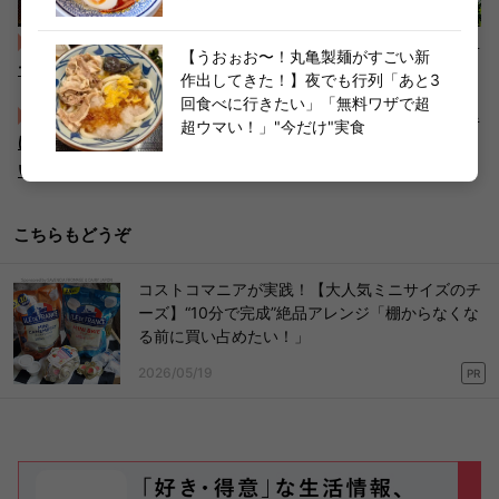
店舗限定モーニングが楽しすぎて写真撮りすぎた【サイゼリ
【うおぉお〜！丸亀製麺がすごい新
ヤ】早起きしてまで行く人多い…日曜朝8時から大盛況に納得
作出してきた！】夜でも行列「あと3
回食べに行きたい」「無料ワザで超
びっくりドンキーファンに衝撃！？【あのファミレスもすん
超ウマい！」"今だけ"実食
げえぞ！】「ライス・パン・スープおかわりし放題」「お腹
いっぱいじゃ〜」お得ランチ
こちらもどうぞ
コストコマニアが実践！【大人気ミニサイズのチ
ーズ】“10分で完成”絶品アレンジ「棚からなくな
る前に買い占めたい！」
2026/05/19
PR