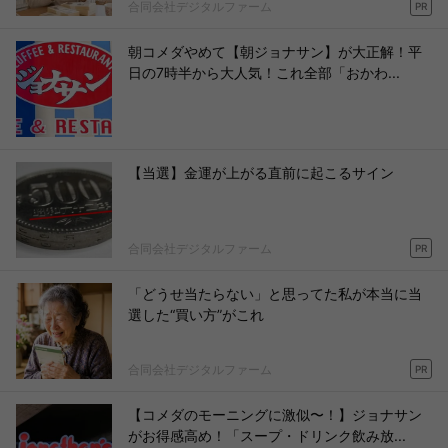
合同会社デジタルファーム
PR
朝コメダやめて【朝ジョナサン】が大正解！平
日の7時半から大人気！これ全部「おかわ...
【当選】金運が上がる直前に起こるサイン
合同会社デジタルファーム
PR
「どうせ当たらない」と思ってた私が本当に当
選した“買い方”がこれ
合同会社デジタルファーム
PR
【コメダのモーニングに激似〜！】ジョナサン
がお得感高め！「スープ・ドリンク飲み放...