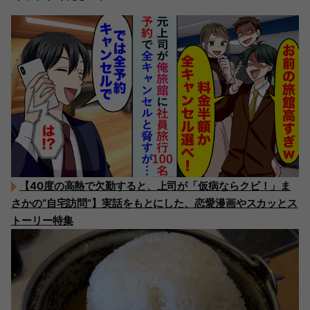
【40度の高熱で欠勤すると、上司が「仮病ならクビ！」ま
さかの“自宅訪問”】実話をもとにした、恋愛漫画やスカッとス
トーリー特集