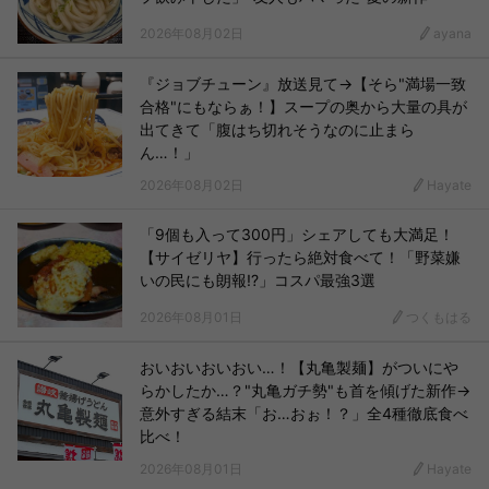
2026年08月02日
ayana
『ジョブチューン』放送見て→【そら"満場一致
合格"にもならぁ！】スープの奥から大量の具が
出てきて「腹はち切れそうなのに止まら
ん…！」
2026年08月02日
Hayate
「9個も入って300円」シェアしても大満足！
【サイゼリヤ】行ったら絶対食べて！「野菜嫌
いの民にも朗報!?」コスパ最強3選
2026年08月01日
つくもはる
おいおいおいおい…！【丸亀製麺】がついにや
らかしたか…？"丸亀ガチ勢"も首を傾げた新作→
意外すぎる結末「お…おぉ！？」全4種徹底食べ
比べ！
2026年08月01日
Hayate