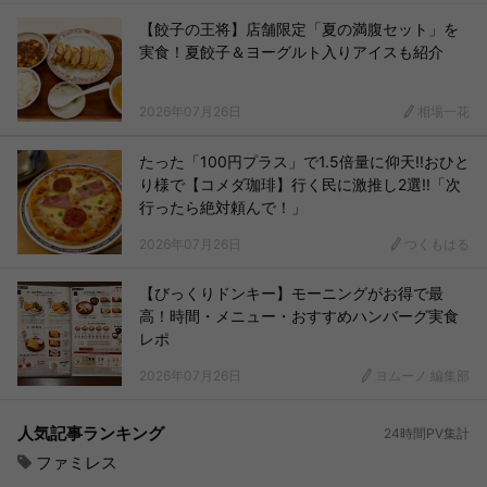
【餃子の王将】店舗限定「夏の満腹セット」を
実食！夏餃子＆ヨーグルト入りアイスも紹介
2026年07月26日
相場一花
たった「100円プラス」で1.5倍量に仰天!!おひと
り様で【コメダ珈琲】行く民に激推し2選!!「次
行ったら絶対頼んで！」
2026年07月26日
つくもはる
【びっくりドンキー】モーニングがお得で最
高！時間・メニュー・おすすめハンバーグ実食
レポ
2026年07月26日
ヨムーノ 編集部
人気記事ランキング
24時間PV集計
ファミレス