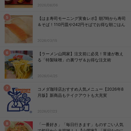
2026/08/06
【はま寿司モーニング実食レポ】朝7時から寿司
＆そば！110円皿や242円そばでお得な朝ごはん
2026/03/15
【ラーメン山岡家】注文前に必見！常連が教え
る「特製味噌」の裏ワザ＆お得な注文術
2026/04/25
コメダ珈琲店おすすめ人気メニュー【2026年8
月版】新商品もテイクアウトも大充実
2026/07/23
「一番好き」「毎日行きます」ものすごい人気
で初日から大混雑！！【山岡家】「平日なのに