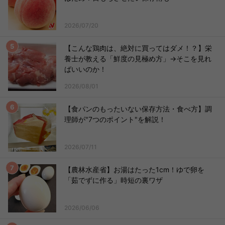
2026/07/20
【こんな鶏肉は、絶対に買ってはダメ！？】栄
養士が教える「鮮度の見極め方」→そこを見れ
ばいいのか！
2026/08/01
【食パンのもったいない保存方法・食べ方】調
理師が"7つのポイント"を解説！
2026/07/11
【農林水産省】お湯はたった1cm！ゆで卵を
「茹でずに作る」時短の裏ワザ
2026/06/06