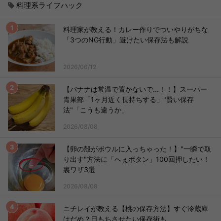
料理系ライフハック
料理家が教える！カレー作りでついやりがちな
「3つのNG行動」避けたい保存法も解説
2026/06/12
【バナナは常温で置かないで...！！】スーパー
青果部「1ヶ月近く長持ちする」"賢い保存
法"「こうも違うか」
2026/08/08
【卵の殻がボウルに入っちゃった！】"一瞬で取
り出す"方法に「へぇボタン」100回押したい！
裏ワザ3選
2026/08/08
ニチレイが教える【桃の保存方法】すぐ冷蔵庫
はだめ？日もちさせたい保存術も