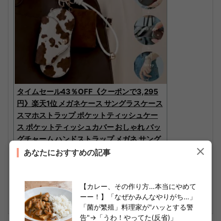
タイムセール43％OFF《クーポンで3,295
円》楽天1位 メガネケース サングラスケース
スマホストラップ ポケットティッシュケー
ス ポケットティッシュカバー おしゃれ バッ
グチャーム ハンドストラップ メガネ サング
ラス 通勤 ブランド 飾り かわいい【REAIME
あなたにおすすめの記事
R/リエメ】
楽天で購入
【カレー、その作り方…本当にやめて
ーー！】「なぜかみんなやりがち…」
「菌が繁殖」料理家が"ハッとする警
告"→「うわ！やってた(反省)」