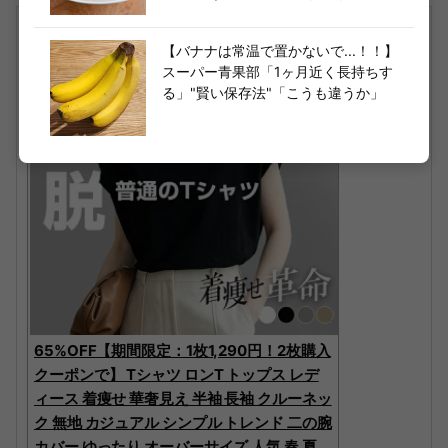
【バナナは常温で置かないで...！！】
スーパー青果部「1ヶ月近く長持ちす
る」"賢い保存法"「こうも違うか」
65%OFF【期間限定：1枚1,290円！2枚購入
クーポンで】 Tシャツ ロンT トップス レデ
ィース 着痩せ 華奢見え 半袖 長袖 クルーネッ
ク 無地 カジュアル シンプル トレンド 二の腕
カバー ゆったり オーバーサイズ 人気 春 夏