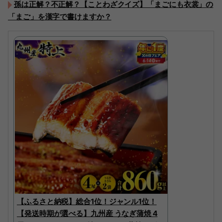
孫は正解？不正解？【ことわざクイズ】「まごにも衣裳」の
「まご」を漢字で書けますか？
【ふるさと納税】総合1位！ジャンル1位！
【発送時期が選べる】九州産 うなぎ蒲焼 4