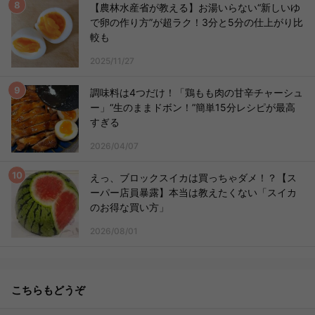
【農林水産省が教える】お湯いらない“新しいゆ
で卵の作り方”が超ラク！3分と5分の仕上がり比
較も
2025/11/27
調味料は4つだけ！「鶏もも肉の甘辛チャーシュ
ー」“生のままドボン！”簡単15分レシピが最高
すぎる
2026/04/07
えっ、ブロックスイカは買っちゃダメ！？【ス
ーパー店員暴露】本当は教えたくない「スイカ
のお得な買い方」
2026/08/01
こちらもどうぞ