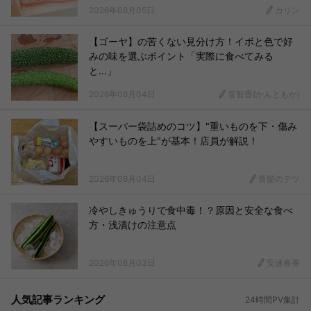
2026年08月05日
カリン
【ゴーヤ】の苦くない見分け方！イボと色で好
みの味を選ぶポイント「実際に食べてみる
と…」
2026年08月04日
菅智香(かんともか)
【スーパー袋詰めのコツ】"重いものを下・傷み
やすいものを上"が基本！店員が解説！
2026年08月04日
青髪のテツ
冷やしきゅうりで食中毒！？原因と安全な食べ
方・浅漬けの注意点
2026年08月03日
安達春香
人気記事ランキング
24時間PV集計