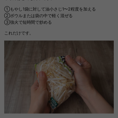
①もやし1袋に対して油小さじ1〜2程度を加える
②ボウルまたは袋の中で軽く混ぜる
③強火で短時間で炒める
これだけです。