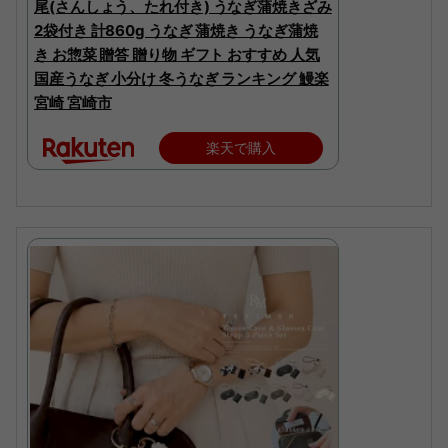
尾(さんしょう、たれ付き) うなぎ蒲焼きざみ
2袋付き 計860g うなぎ 蒲焼き うなぎ蒲焼
き お惣菜 贈答 贈り物 ギフト おすすめ 人気
国産うなぎ 小分け 冬うなぎ ランキング 鰻楽
宮崎 宮崎市
楽天で購入