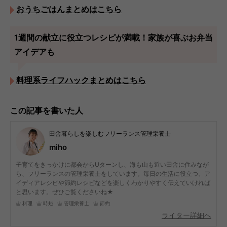
おうちごはんまとめはこちら
1週間の献立に役立つレシピが満載！家族が喜ぶお弁当
アイデアも
料理系ライフハックまとめはこちら
この記事を書いた人
田舎暮らしを楽しむフリーランス管理栄養士
miho
子育てをきっかけに都会からUターンし、海も山も近い田舎に住みなが
ら、フリーランスの管理栄養士をしています。毎日の生活に役立つ、ア
イディアレシピや節約レシピなどを楽しくわかりやすく伝えていければ
と思います。ぜひご覧くださいね★
料理
時短
管理栄養士
節約
ライター詳細へ