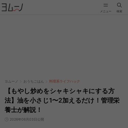
メニュー
検索
ヨムーノ
おうちごはん
料理系ライフハック
【もやし炒めをシャキシャキにする方
法】油を小さじ1〜2加えるだけ！管理栄
養士が解説！
2026年06月03日公開