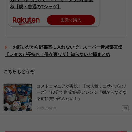
秋【脱・普通のTシャツ】
楽天で購入
「お願いだから野菜室に入れないで」スーパー青果部直伝
【レタスが長持ち！保存裏ワザ】知らないと損まとめ
こちらもどうぞ
コストコマニアが実践！【大人気ミニサイズのチ
ーズ】“10分で完成”絶品アレンジ「棚からなくな
る前に買い占めたい！」
2026/05/19
PR