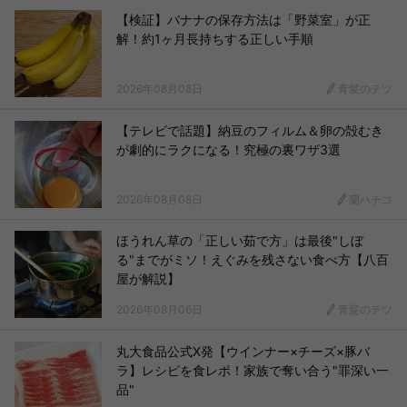
【検証】バナナの保存方法は「野菜室」が正
解！約1ヶ月長持ちする正しい手順
2026年08月08日
青髪のテツ
【テレビで話題】納豆のフィルム＆卵の殻むき
が劇的にラクになる！究極の裏ワザ3選
2026年08月08日
蘭ハチコ
ほうれん草の「正しい茹で方」は最後"しぼ
る"までがミソ！えぐみを残さない食べ方【八百
屋が解説】
2026年08月06日
青髪のテツ
丸大食品公式X発【ウインナー×チーズ×豚バ
ラ】レシピを食レポ！家族で奪い合う"罪深い一
品"