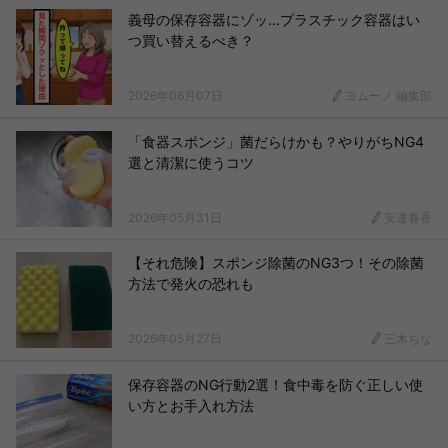
義母の保存容器にゾッ…プラスチック容器はい
つ買い替えるべき？
2026年06月07日
ヨムーノ 編集部
「食器スポンジ」菌だらけかも？やりがちNG4
選と清潔に使うコツ
2026年05月31日
安達春香
【それ危険】スポンジ除菌のNG3つ！その除菌
方法で発火の恐れも
2026年05月27日
三木ちな
保存容器のNG行動2選！食中毒を防ぐ正しい使
い方とお手入れ方法