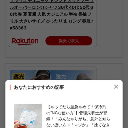
ブラウス チュニック トレンド カットソー プ
ルオーバー ロンt tシャツ 30代 40代 50代 6
0代 春 夏 夏服 人気 カジュアル 半袖 長袖 フ
リル 大きいサイズ ゆったり 丈 ロング 春服 r
a58363
楽天で購入
あなたにおすすめの記事
【やってたら至急やめて！保冷剤
の“NGな使い方”】管理栄養士が警
鐘！「みんなやりがち」意外と知ら
ない扱い方→「マジか」「捨てなき