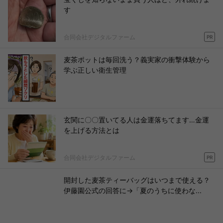
す
合同会社デジタルファーム
PR
麦茶ポットは毎回洗う？義実家の衝撃体験から
学ぶ正しい衛生管理
玄関に〇〇置いてる人は金運落ちてます…金運
を上げる方法とは
合同会社デジタルファーム
PR
開封した麦茶ティーバッグはいつまで使える？
伊藤園公式の回答に→「夏のうちに使わな...