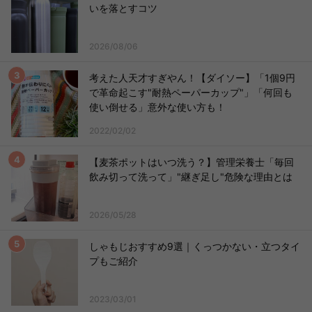
いを落とすコツ
2026/08/06
考えた人天才すぎやん！【ダイソー】「1個9円
で革命起こす"耐熱ペーパーカップ"」「何回も
使い倒せる」意外な使い方も！
2022/02/02
【麦茶ポットはいつ洗う？】管理栄養士「毎回
飲み切って洗って」"継ぎ足し"危険な理由とは
2026/05/28
しゃもじおすすめ9選｜くっつかない・立つタイ
プもご紹介
2023/03/01