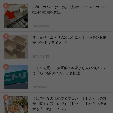
排気口カバーはつけない方がいい？メーカー非
推奨の理由を解説
2026/03/07
無印良品・ニトリの次はケユカ！キッチン収納
が”グッドプライス”で
2019/03/13
ニトリで買って大正解！本家より安い神グッズ
で「1人お茶タイム」が超快適
2020/04/16
【ゆで卵なのに鍋で茹でない！！】こっちの方
が「時間も短いのです（ドヤ）」おひとり様昼
食も「一気にド〜ン」