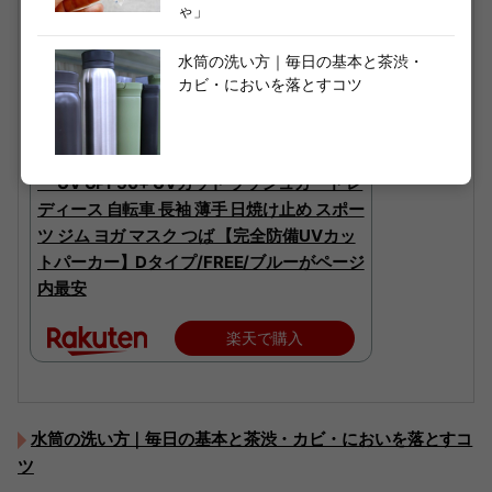
ゃ」
水筒の洗い方｜毎日の基本と茶渋・
カビ・においを落とすコツ
64%OFF【期間限定：1,596円～！クーポン
利用で】【年間ランキング3位】 UVパーカ
ー UV UPF50+ UVカット ラッシュガード レ
ディース 自転車 長袖 薄手 日焼け止め スポー
ツ ジム ヨガ マスク つば 【完全防備UVカッ
トパーカー】Dタイプ/FREE/ブルーがページ
内最安
楽天で購入
水筒の洗い方｜毎日の基本と茶渋・カビ・においを落とすコ
ツ