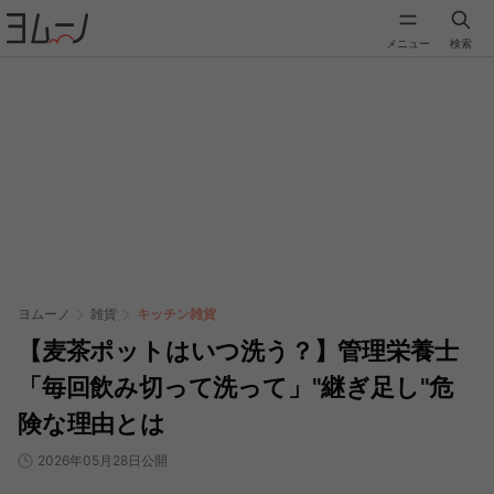
メニュー
検索
ヨムーノ
雑貨
キッチン雑貨
【麦茶ポットはいつ洗う？】管理栄養士
「毎回飲み切って洗って」"継ぎ足し"危
険な理由とは
2026年05月28日公開