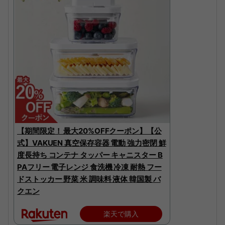
【期間限定！ 最大20%OFFクーポン】【公
式】VAKUEN 真空保存容器 電動 強力密閉 鮮
度長持ち コンテナ タッパー キャニスター B
PAフリー 電子レンジ 食洗機 冷凍 耐熱 フー
ドストッカー 野菜 米 調味料 液体 韓国製 バ
クエン
楽天で購入