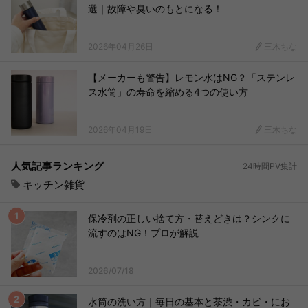
選｜故障や臭いのもとになる！
2026年04月26日
三木ちな
【メーカーも警告】レモン水はNG？「ステンレ
ス水筒」の寿命を縮める4つの使い方
2026年04月19日
三木ちな
人気記事ランキング
24時間PV集計
キッチン雑貨
保冷剤の正しい捨て方・替えどきは？シンクに
流すのはNG！プロが解説
2026/07/18
水筒の洗い方｜毎日の基本と茶渋・カビ・にお