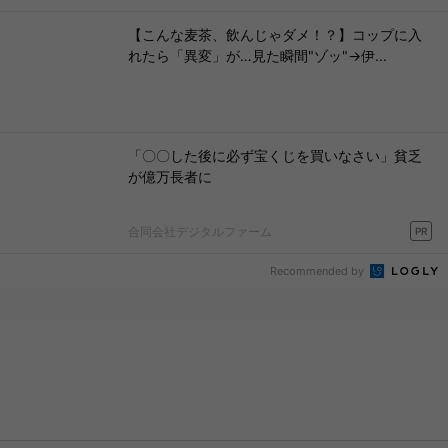
【こんな麦茶、飲んじゃダメ！？】コップに入
れたら「異変」が…見た瞬間"ゾッ"→伊...
「〇〇した後に必ず宝くじを買いなさい」貧乏
が億万長者に
合同会社デジタルファーム
PR
Recommended by