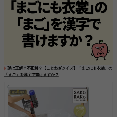
孫は正解？不正解？【ことわざクイズ】「まごにも衣裳」の
「まご」を漢字で書けますか？