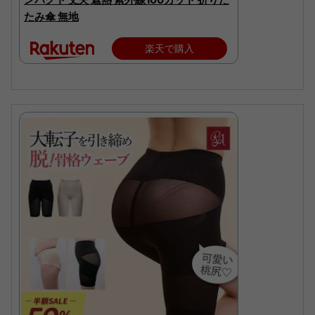
たみ傘 無地
楽天で購入