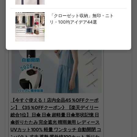
「クローゼット収納」無印・ニト
リ・100均アイデア44選
【今すぐ使える！店内全品45％OFFクーポ
ン】《35％OFFクーポン》【楽天デイリー
総合1位】 日傘 日傘 超軽量 日傘形状記憶 日
傘折りたたみ 完全遮光 晴雨兼用 レディース
UVカット100% 軽量 ワンタッチ 自動開閉 コ
ンパクト 丈夫 遮熱 紫外線100カット 折りた