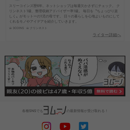
スリーコインズ歴6年。ネットショップは毎週欠かさずにチェック。 ク
リンネスト1級、整理収納アドバイザー準1級。 毎日を〝ちょっぴり楽
しく〟がモットーの1児の母です。 日々の暮らしを心地よいものにして
くれるモノやアイデアを紹介していきます。
3COINS
クリンネスト
ライター詳細へ
各種SNSでも
の最新情報が受け取れる！