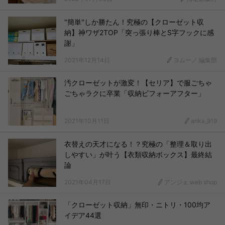
"簡単"しか勝たん！究極の【クローゼット収
納】神ワザ2TOP「突っ張り棒とS字フックに感
謝」
2021年12月14日
ヨムーノ 編集部
汚クローゼットが激変！【セリア】で服ごちゃ
ごちゃラクに卒業「収納ビフォーアフター」
2021年10月11日
arika_919
衣替えの天才になる！？究極の「整理＆取り出
しやすい」が叶う【衣類収納ボックス】最終結
論
2021年04月17日
アンジェ web shop
「クローゼット収納」無印・ニトリ・100均ア
イデア44選