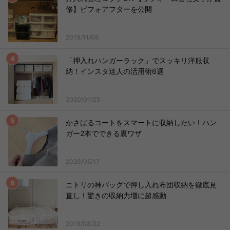
修】ビフォアフターを公開
2019/11/08
「押入れハンガーラック」でスッキリ洋服収
納！インスタ達人の活用術6選
2020/01/23
かさばるコートをスマートに収納したい！ハン
ガー2本でできる裏ワザ
2026/05/17
ニトリの神バッグで押し入れ布団収納を徹底見
直し！驚きの収納力増に超感動
2019/08/22