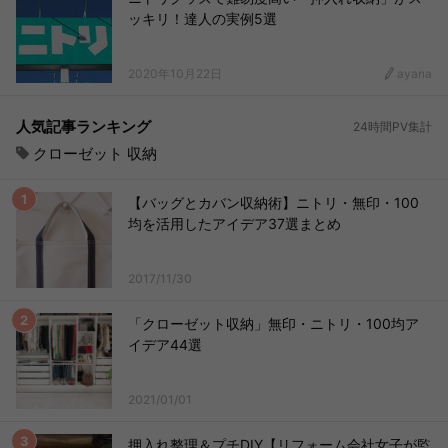
ッキリ！達人の実例5選
2020年10月22日
ayana
人気記事ランキング
24時間PV集計
クローゼット 収納
【バッグとカバン収納術】ニトリ・無印・100
均を活用したアイデア37選まとめ
2017/11/30
「クローゼット収納」無印・ニトリ・100均ア
イデア44選
2021/01/01
押入れ整理＆プチDIY【リフォーム会社女子が監