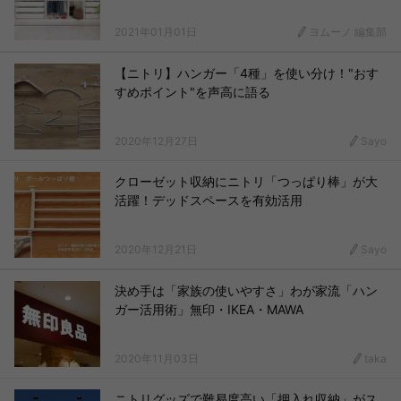
2021年01月01日
ヨムーノ 編集部
【ニトリ】ハンガー「4種」を使い分け！"おす
すめポイント"を声高に語る
2020年12月27日
Sayo
クローゼット収納にニトリ「つっぱり棒」が大
活躍！デッドスペースを有効活用
2020年12月21日
Sayo
決め手は「家族の使いやすさ」わが家流「ハン
ガー活用術」無印・IKEA・MAWA
2020年11月03日
taka
ニトリグッズで難易度高い「押入れ収納」がス