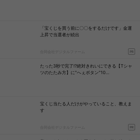
「宝くじを買う前に〇〇をするだけです」金運
上昇で当選者が続出
合同会社デジタルファーム
PR
たった3秒で完了!?絶対きれいにできる【Tシャ
ツのたたみ方】に"へぇボタン"10...
宝くじ当たる人だけがやっていること、教えま
す
合同会社デジタルファーム
PR