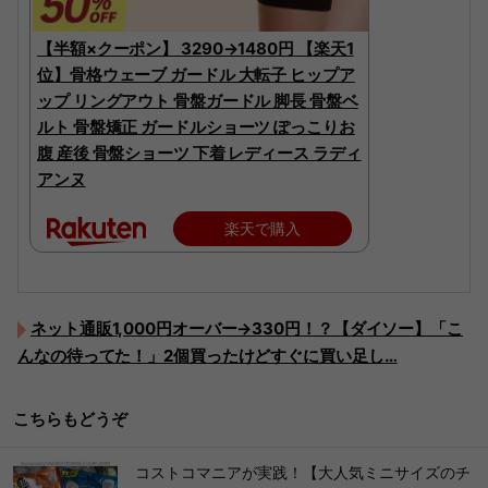
【半額×クーポン】 3290→1480円 【楽天1
位】骨格ウェーブ ガードル 大転子 ヒップア
ップ リングアウト 骨盤ガードル 脚長 骨盤ベ
ルト 骨盤矯正 ガードルショーツ ぽっこりお
腹 産後 骨盤ショーツ 下着 レディース ラディ
アンヌ
楽天で購入
ネット通販1,000円オーバー→330円！？【ダイソー】「こ
んなの待ってた！」2個買ったけどすぐに買い足し…
こちらもどうぞ
コストコマニアが実践！【大人気ミニサイズのチ