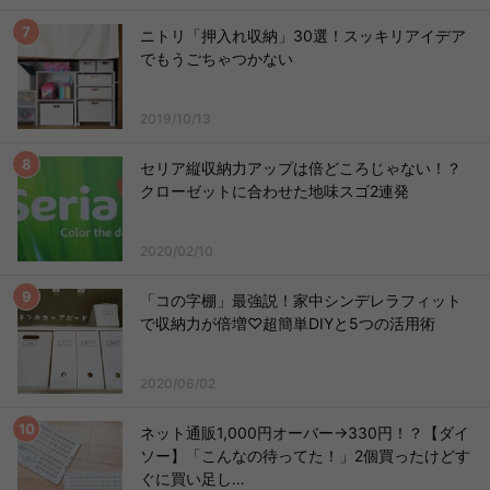
ニトリ「押入れ収納」30選！スッキリアイデア
でもうごちゃつかない
2019/10/13
セリア縦収納力アップは倍どころじゃない！？
クローゼットに合わせた地味スゴ2連発
2020/02/10
「コの字棚」最強説！家中シンデレラフィット
で収納力が倍増♡超簡単DIYと5つの活用術
2020/06/02
ネット通販1,000円オーバー→330円！？【ダイ
ソー】「こんなの待ってた！」2個買ったけどす
ぐに買い足し…