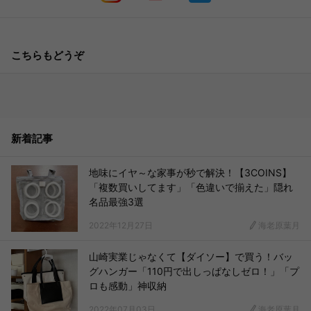
こちらもどうぞ
新着記事
地味にイヤ～な家事が秒で解決！【3COINS】
「複数買いしてます」「色違いで揃えた」隠れ
名品最強3選
2022年12月27日
海老原葉月
山崎実業じゃなくて【ダイソー】で買う！バッ
グハンガー「110円で出しっぱなしゼロ！」「プ
ロも感動」神収納
2022年07月03日
海老原葉月