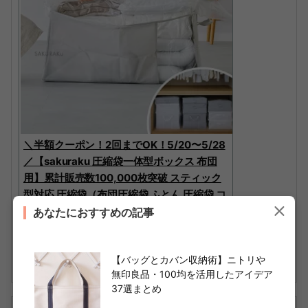
＼半額クーポン！2回までOK！5/20〜5/28
／【sakuraku 圧縮袋一体型ボックス 布団
用】累計販売数100,000枚突破 スティック
型対応 圧縮袋（布団圧縮袋 ふとん 圧縮袋 コ
ードレス 海外製掃除機にも対応 布団収納 ）
あなたにおすすめの記事
楽天で購入
【バッグとカバン収納術】ニトリや
無印良品・100均を活用したアイデア
37選まとめ