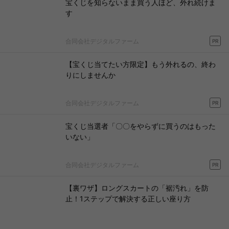
宝くじを知らないまま買う人ほど、外れ続けま
す
合同会社デジタルファーム
PR
【宝くじ当てたい方限定】もう外れるの、終わ
りにしませんか
合同会社デジタルファーム
PR
宝くじ当選者「〇〇をやらずに買うのはもった
いない」
合同会社デジタルファーム
PR
【裏ワザ】ロングスカートの「裾汚れ」を防
止！1ステップで解決する正しい座り方