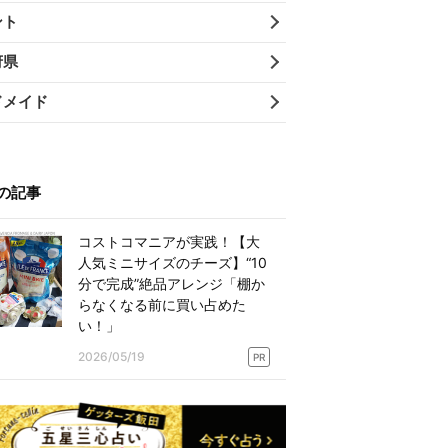
ント
府県
ドメイド
の記事
コストコマニアが実践！【大
人気ミニサイズのチーズ】“10
分で完成”絶品アレンジ「棚か
らなくなる前に買い占めた
い！」
2026/05/19
PR