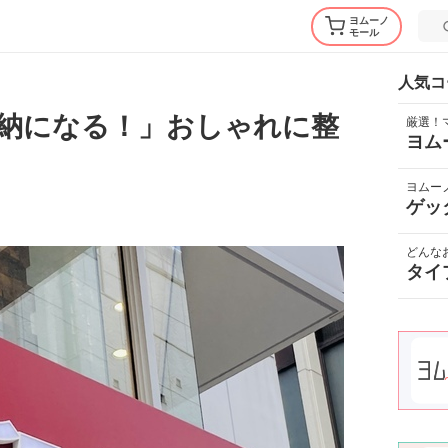
ヨムーノ
モール
人気コ
納になる！」おしゃれに整
厳選！
ヨム
ヨムー
ゲッ
どんな
タイ