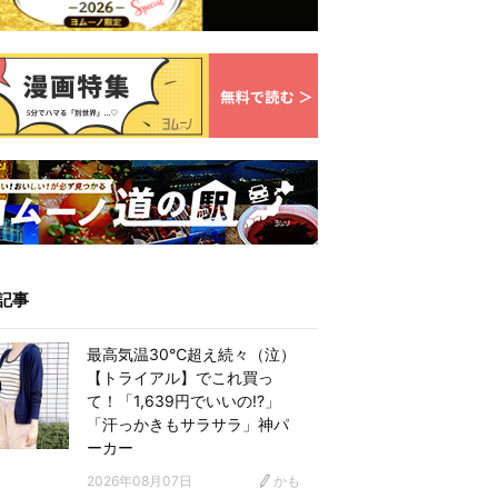
記事
最高気温30℃超え続々（泣）
【トライアル】でこれ買っ
て！「1,639円でいいの!?」
「汗っかきもサラサラ」神パ
ーカー
2026年08月07日
かも