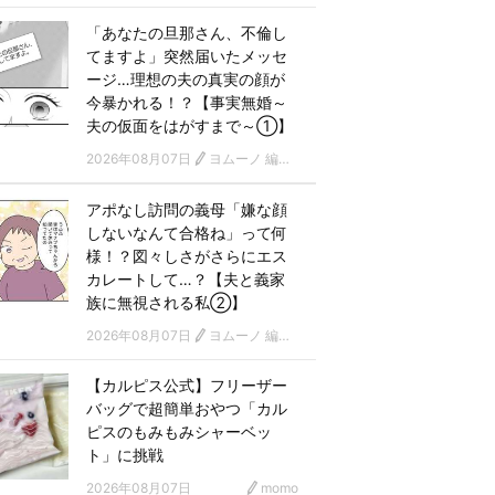
「あなたの旦那さん、不倫し
てますよ」突然届いたメッセ
ージ…理想の夫の真実の顔が
今暴かれる！？【事実無婚～
夫の仮面をはがすまで～①】
2026年08月07日
ヨムーノ 編集部 漫画チーム
アポなし訪問の義母「嫌な顔
しないなんて合格ね」って何
様！？図々しさがさらにエス
カレートして…？【夫と義家
族に無視される私②】
2026年08月07日
ヨムーノ 編集部 漫画チーム
【カルピス公式】フリーザー
バッグで超簡単おやつ「カル
ピスのもみもみシャーベッ
ト」に挑戦
2026年08月07日
momo