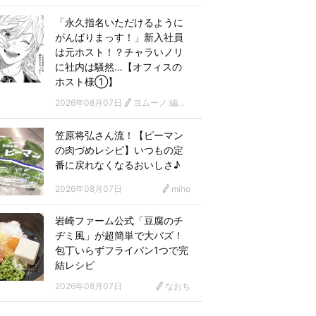
「永久指名いただけるように
がんばりまっす！」新入社員
は元ホスト！？チャラいノリ
に社内は騒然…【オフィスの
ホスト様①】
2026年08月07日
ヨムーノ 編集部 漫画チーム
笠原将弘さん流！【ピーマン
の肉づめレシピ】いつもの定
番に戻れなくなるおいしさ♪
2026年08月07日
miho
岩崎ファーム公式「豆腐のチ
ヂミ風」が超簡単で大バズ！
包丁いらずフライパン1つで完
結レシピ
2026年08月07日
なおち