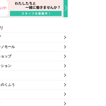
リ
プ
ーノモール
ショップ
ッション
しのくふう
メ