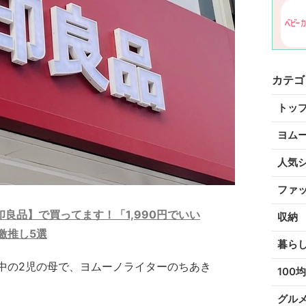
カテゴ
トッ
ヨム
人気
ファ
良品】で買ってます！「1,990円でいい
収納
激推し5選
暮ら
中の2児の母で、ヨムーノライターのちあき
100均
グル