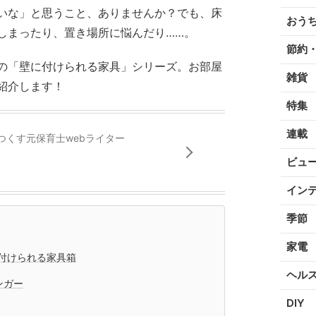
いな」と思うこと、ありませんか？でも、床
おう
しまったり、置き場所に悩んだり……。
節約
の「壁に付けられる家具」シリーズ。お部屋
雑貨
紹介します！
特集
連載
つくす元保育士webライター
ビュ
イン
季節
家電
付けられる家具箱
ヘル
ンガー
DIY