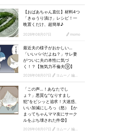
【おばあちゃん直伝】材料4つ
「きゅうり漬け」レシピ！一
晩置くだけ、超簡単♪
2026年08月07日
momo
最近夫の様子がおかしい…
「いいパパだよね？」サレ妻
がついに夫の本性に気づ
く！？【無気力不倫夫⑨】
2026年08月07日
ヨムーノ 編集部 漫画チーム
「この声…！あなたでし
ょ？」悪質な"なりすまし
犯"をビシッと追求！大迷惑、
いい加減にしろっ（怒）【か
まってちゃんママ友にサーク
ルをぶち壊された件㉜】
2026年08月07日
ヨムーノ 編集部 漫画チーム