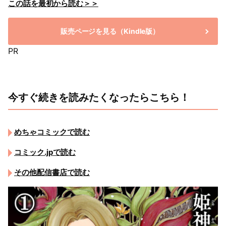
この話を最初から読む＞＞
販売ページを見る（Kindle版）
PR
今すぐ続きを読みたくなったらこちら！
めちゃコミックで読む
コミック.jpで読む
その他配信書店で読む