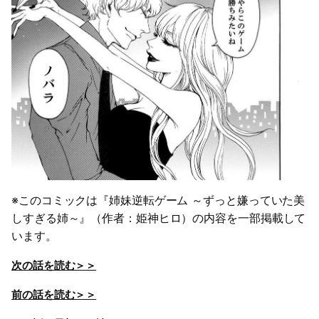
※このコミックは『姉妹逆転ゲーム ～ずっと嫌っていた美
しすぎる姉～』（作者：姫神ヒロ）の内容を一部掲載して
います。
次の話を読む＞＞
前の話を読む＞＞