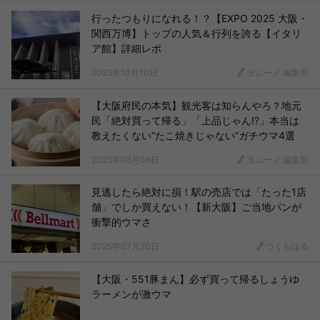
行ったつもりになれる！？【EXPO 2025 大阪・
関西万博】トップの人気＆行列を誇る【イタリ
ア館】詳細レポ
2025年10月10日
ヨムーノ 編集部
【大阪府民の本気】観光客は知らんやろ？地元
民「絶対買って帰る」「上品じゃん!?」本当は
教えたくない“たこ焼きじゃない”ガチウマ4選
2025年08月06日
ヨムーノ 編集部
見逃したら絶対に損！駅の売店では「たった1店
舗」でしか買えない！【新大阪】ご当地パンが
衝撃的ウマさ
2025年07月20日
つくもはる
【大阪・551豚まん】必ず買って帰るしょうゆ
ラーメンが激ウマ