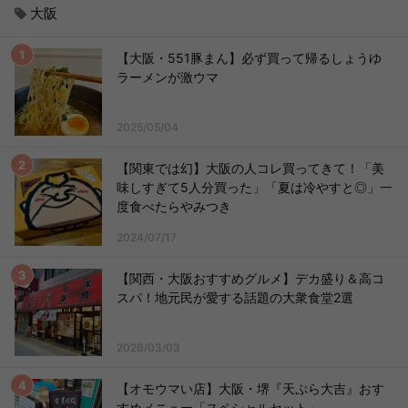
大阪
【大阪・551豚まん】必ず買って帰るしょうゆ
ラーメンが激ウマ
2025/05/04
【関東では幻】大阪の人コレ買ってきて！「美
味しすぎて5人分買った」「夏は冷やすと◎」一
度食べたらやみつき
2024/07/17
【関西・大阪おすすめグルメ】デカ盛り＆高コ
スパ！地元民が愛する話題の大衆食堂2選
2026/03/03
【オモウマい店】大阪・堺『天ぷら大吉』おす
すめメニュー「スペシャルセット」