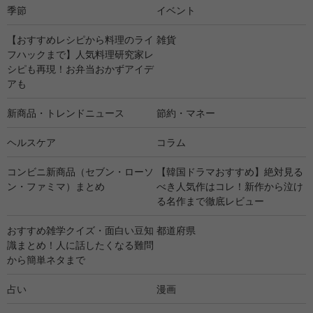
季節
イベント
【おすすめレシピから料理のライ
雑貨
フハックまで】人気料理研究家レ
シピも再現！お弁当おかずアイデ
アも
新商品・トレンドニュース
節約・マネー
ヘルスケア
コラム
コンビニ新商品（セブン・ローソ
【韓国ドラマおすすめ】絶対見る
ン・ファミマ）まとめ
べき人気作はコレ！新作から泣け
る名作まで徹底レビュー
おすすめ雑学クイズ・面白い豆知
都道府県
識まとめ！人に話したくなる難問
から簡単ネタまで
占い
漫画