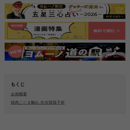
もくじ
企画概要
焼肉こじま離れ 住吉我孫子前