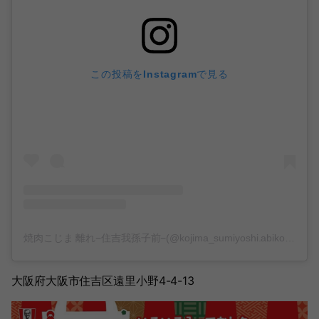
この投稿をInstagramで見る
焼肉こじま 離れ−住吉我孫子前−(@kojima_sumiyoshi.abikomae)がシェアした投稿
大阪府大阪市住吉区遠里小野4-4-13