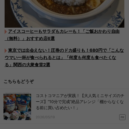
アイスコーヒーもサラダもカレーも！「ご飯おかわり自由
（無料）」おすすめ店6選
東京では出会えない！圧巻のドカ盛りも！680円で「こんな
ウマい一杯が食べられるとは」「何度も何度も食べたくな
る」関西の大衆食堂2選
こちらもどうぞ
コストコマニアが実践！【大人気ミニサイズのチ
ーズ】“10分で完成”絶品アレンジ「棚からなくな
る前に買い占めたい！」
2026/05/19
PR