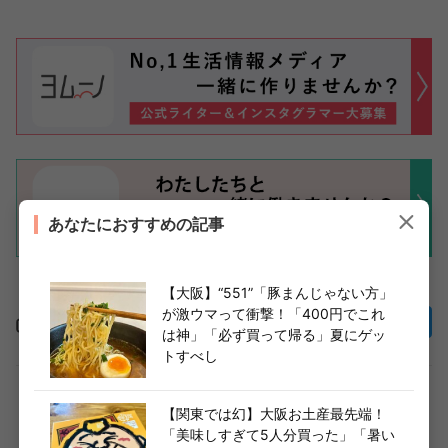
あなたにおすすめの記事
【大阪】“551”「豚まんじゃない方」
が激ウマって衝撃！「400円でこれ
この記事をシェア
は神」「必ず買って帰る」夏にゲッ
トすべし
【関東では幻】大阪お土産最先端！
全国各地のお土産情報からご当地グルメまで！地元ラ
「美味しすぎて5人分買った」「暑い