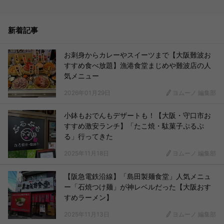
新着記事
お刺身からカレーやスイーツまで【大阪難波お
すすめ食べ放題】漁港食堂まじめや難波店の人
気メニュー
2026年01月29日
ヨムーノ 編集部
小鉢もおでんもデザートも！【大阪・守口市お
すすめ激安ランチ】「たこ焼・駄菓子ぷるぷ
る」行ってきた
2025年11月18日
ヨムーノ 編集部
【阪急電鉄沿線】「島田製麺食堂」人気メニュ
ー「石焼つけ麺」が神レベルだった【大阪おす
すめラーメン】
2025年11月13日
ヨムーノ 編集部