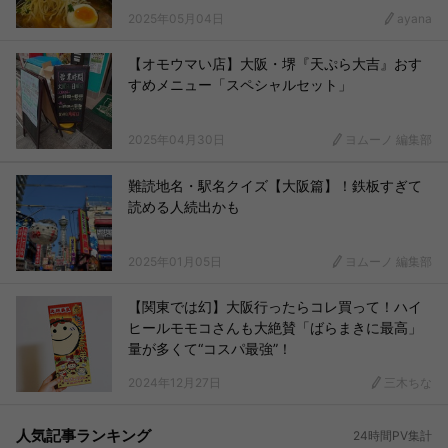
2025年05月04日
ayana
【オモウマい店】大阪・堺『天ぷら大吉』おす
すめメニュー「スペシャルセット」
2025年04月30日
ヨムーノ 編集部
難読地名・駅名クイズ【大阪篇】！鉄板すぎて
読める人続出かも
2025年01月05日
ヨムーノ 編集部
【関東では幻】大阪行ったらコレ買って！ハイ
ヒールモモコさんも大絶賛「ばらまきに最高」
量が多くて“コスパ最強”！
2024年12月27日
三木ちな
人気記事ランキング
24時間PV集計