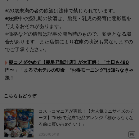
※20歳未満の者の飲酒は法律で禁じられています。
※妊娠中や授乳期の飲酒は、胎児・乳児の発育に悪影響を
与えるおそれがあります。
※価格などの情報は記事公開当時のもので、変更となる場
合があります。また店舗により在庫の状況も異なりますの
でご了承ください。
朝コメダやめて【朝星乃珈琲店】が大正解！「土日も480
円〜」「まるでホテルの朝食」"お得モーニング"は知らなきゃ
損！
こちらもどうぞ
コストコマニアが実践！【大人気ミニサイズのチ
ーズ】“10分で完成”絶品アレンジ「棚からなくな
る前に買い占めたい！」
2026/05/19
PR