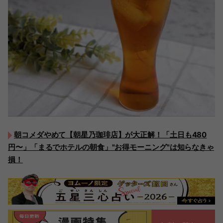
朝コメダやめて【朝星乃珈琲店】が大正解！「土日も480
円〜」「まるでホテルの朝食」"お得モーニング"は知らなきゃ
損！