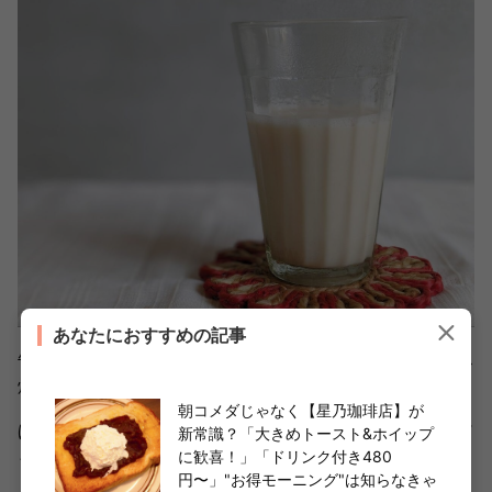
あなたにおすすめの記事
牛乳または豆乳（100ml）と水（50ml）を温め、スパイス
焼酎（大さじ2）を加えるとチャイ風に。
朝コメダじゃなく【星乃珈琲店】が
ほっとリラックスできて、冷房で冷えた体を温めるのにぴ
新常識？「大きめトースト&ホイップ
に歓喜！」「ドリンク付き480
ったりです。お酒が強くない方でも飲みやすい味わいにな
円〜」"お得モーニング"は知らなきゃ
ります。