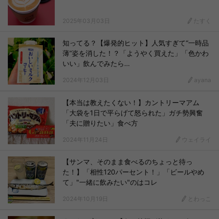
2025年03月03日
たすく
知ってる？【爆発的ヒット】人気すぎて“一時品
薄”姿を消した！？「ようやく買えた」「色かわ
いい」飲んでみたら…
2024年12月03日
ayana
【本当は教えたくない！】カントリーマアム
「大袋を1日で平らげて怒られた」ガチ勢興奮
「夫に贈りたい」食べ方
2024年11月24日
ウェイライ
【サンマ、そのまま食べるのちょっと待っ
た！】「相性120パーセント！」「ビールやめ
て」"一緒に飲みたい"のはコレ
2024年10月19日
とわっこ