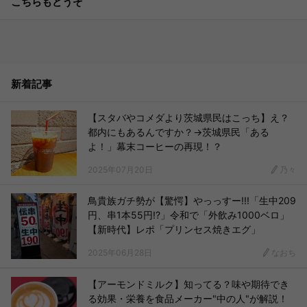
こちらもどうぞ
新着記事
【スタバやコメダより茨城県民はこっち】え？
都内にもあるんですか？→茨城県民「ある
よ！」幕末コーヒーの再現！？
2025年07月20日
乃々
鳥貴族ガチ勢が【驚愕】やっっすー!!!「生中209
円、串1本55円!?」令和で「外飲み1000ベロ」
【新時代】レポ「プリンセス焼きエグ」
2025年06月28日
なおち
【アーモンドミルク】知ってる？味や期待でき
る効果・栄養を食品メーカー"中の人"が解説！