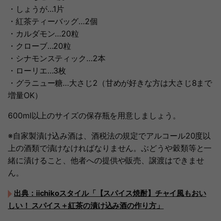
・しょうが…1片
・紅茶ティーバッグ…2個
・カルダモン…20粒
・クローブ…20粒
・シナモンスティック…2本
・ローリエ…3枚
・グラニュー糖…大さじ2（甘めが好きな方は大さじ8まで
増量OK）
600ml以上のサイズの保存瓶を用意しましょう。
※自家製漬け込み酒は、酒税法の規定でアルコール20度以
上の酒類で漬けなければなりません。ぶどうや穀類等と一
緒に漬けること、他者への提供や販売、譲渡はできませ
ん。
出典：iichikoスタイル「【スパイス焼酎】チャイ風もおい
しい！ スパイス＋紅茶の漬け込み酒の作り方」