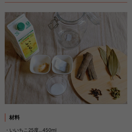
材料
・いいちこ25度…450ml