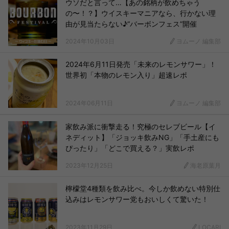
ウソだと言って…【あの銘柄が飲めちゃう
の〜！？】ウイスキーマニアなら、行かない理
由が見当たらない♪“バーボンフェス”開催
2024年10月03日
ヨムーノ 編集部
2024年6月11日発売「未来のレモンサワー」！
世界初「本物のレモン入り」超速レポ
2024年06月11日
ヨムーノ 編集部
家飲み派に衝撃走る！究極のセレブビール【イ
ネディット】「ジョッキ飲みNG」「手土産にも
ぴったり」「どこで買える？」実飲レポ
2023年12月25日
海老原葉月
檸檬堂4種類を飲み比べ。今しか飲めない特別仕
込みはレモンサワー党もおいしくて驚いた！
2023年11月29日
LOCARI