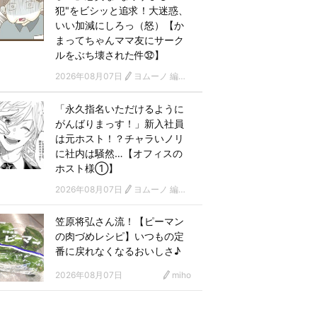
犯"をビシッと追求！大迷惑、
いい加減にしろっ（怒）【か
まってちゃんママ友にサーク
ルをぶち壊された件㉜】
2026年08月07日
ヨムーノ 編集部 漫画チーム
「永久指名いただけるように
がんばりまっす！」新入社員
は元ホスト！？チャラいノリ
に社内は騒然…【オフィスの
ホスト様①】
2026年08月07日
ヨムーノ 編集部 漫画チーム
笠原将弘さん流！【ピーマン
の肉づめレシピ】いつもの定
番に戻れなくなるおいしさ♪
2026年08月07日
miho