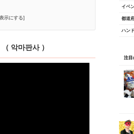
イベ
全表示にする]
都道
ハン
（ 악마판사 ）
注目