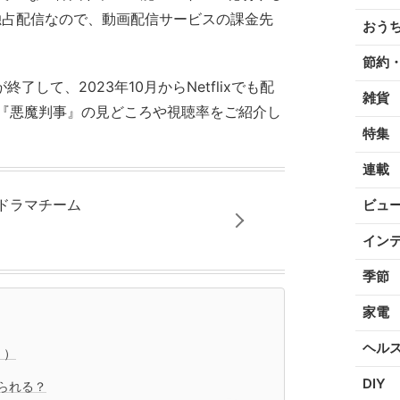
T独占配信なので、動画配信サービスの課金先
おう
節約
了して、2023年10月からNetflixでも配
雑貨
『悪魔判事』の見どころや視聴率をご紹介し
特集
連載
国ドラマチーム
ビュ
イン
季節
家電
ヘル
 ）
DIY
られる？