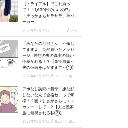
【トライアル】でこれ買っ
て！「1,639円でいいの!?」
「汗っかきもサラサラ」神パ
ーカー
2026年08月07日
かも
「あなたの旦那さん、不倫し
てますよ」突然届いたメッセ
ージ…理想の夫の真実の顔が
今暴かれる！？【事実無婚～
夫の仮面をはがすまで～①】
2026年08月07日
ヨムーノ 編集部 漫画チーム
アポなし訪問の義母「嫌な顔
しないなんて合格ね」って何
様！？図々しさがさらにエス
カレートして…？【夫と義家
族に無視される私②】
2026年08月07日
ヨムーノ 編集部 漫画チーム