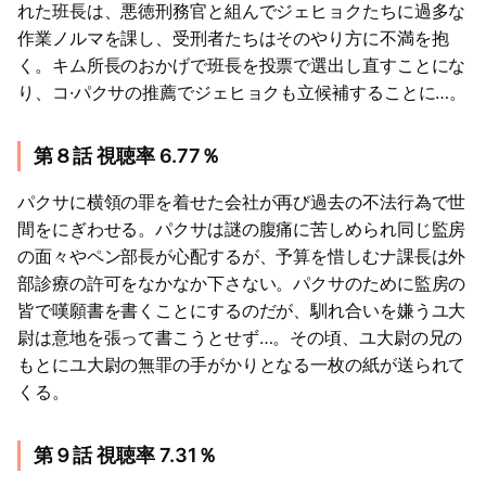
れた班長は、悪徳刑務官と組んでジェヒョクたちに過多な
作業ノルマを課し、受刑者たちはそのやり方に不満を抱
く。キム所長のおかげで班長を投票で選出し直すことにな
り、コ·パクサの推薦でジェヒョクも立候補することに…。
第８話 視聴率 6.77％
パクサに横領の罪を着せた会社が再び過去の不法行為で世
間をにぎわせる。パクサは謎の腹痛に苦しめられ同じ監房
の面々やペン部長が心配するが、予算を惜しむナ課長は外
部診療の許可をなかなか下さない。パクサのために監房の
皆で嘆願書を書くことにするのだが、馴れ合いを嫌うユ大
尉は意地を張って書こうとせず…。その頃、ユ大尉の兄の
もとにユ大尉の無罪の手がかりとなる一枚の紙が送られて
くる。
第９話 視聴率 7.31％