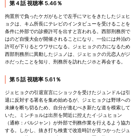
第４話 視聴率 5.46％
拘置所で負ったケガがもとで左手にマヒをきたしたジェヒ
ョクは、キム所長にテレビのインタビューを受けることを
条件に外部での診療許可を出すと言われる。西部刑務所で
はのど自慢大会が開催されることになり、一位には外泊の
許可が下りるとウワサになる。ジェヒョクの力になるため
西部刑務所に異動したジュノは、ジェヒョクの元恋人がジ
ホだったことを知り、刑務所を訪れたジホと再会する。
第５話 視聴率 5.61％
ジェヒョクの引退宣言にショックを受けたジュンドルは引
退に反対する署名を集め始めるが、ジェヒョクは野球への
未練を断ち切るため、自分が進むべき新たな道を模索して
いた。ミンチョルは出所を間近に控えたイ·ジュヒョン
（通称：バルジャン）が外部で刑務作業を行えるよう協力
する。しかし、抜き打ち検査で改造時計が見つかったジュ