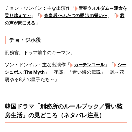
チョン・ウンイン：主な出演作「
青春ウォルダム～運命を
」「
」「
乗り越えて～
奇皇后 〜ふたつの愛 涙の誓い〜
君
」
の声が聞こえる
チョ・ジホ役
刑務官。ドラマ前半のキーマン。
ソン・ドンイル：主な出演作「
」「
カーテンコール
シー
」「花郎」「青い海の伝説」「麗～花
シュポス: The Myth
萌ゆる8人の皇子たち～」
韓国ドラマ「刑務所のルールブック／賢い監
房生活」の見どころ（ネタバレ注意）