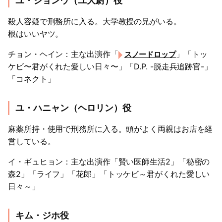
ユ・ジョンウ（ユ大尉）役
殺人容疑で刑務所に入る。大学教授の兄がいる。
根はいいヤツ。
チョン・ヘイン：主な出演作「
」「トッ
スノードロップ
ケビ〜君がくれた愛しい日々〜」「D.P. -脱走兵追跡官-」
「コネクト」
ユ・ハニャン（ヘロリン）役
麻薬所持・使用で刑務所に入る。頭がよく両親はお店を経
営している。
イ・ギュヒョン：主な出演作「賢い医師生活2」「秘密の
森2」「ライフ」「花郎」「トッケビ～君がくれた愛しい
日々～」
キム・ジホ役