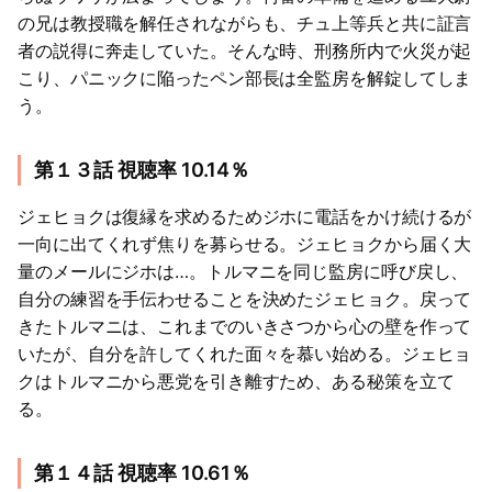
の兄は教授職を解任されながらも、チュ上等兵と共に証言
者の説得に奔走していた。そんな時、刑務所内で火災が起
こり、パニックに陥ったペン部長は全監房を解錠してしま
う。
第１３話 視聴率 10.14％
ジェヒョクは復縁を求めるためジホに電話をかけ続けるが
一向に出てくれず焦りを募らせる。ジェヒョクから届く大
量のメールにジホは…。トルマニを同じ監房に呼び戻し、
自分の練習を手伝わせることを決めたジェヒョク。戻って
きたトルマニは、これまでのいきさつから心の壁を作って
いたが、自分を許してくれた面々を慕い始める。ジェヒョ
クはトルマニから悪党を引き離すため、ある秘策を立て
る。
第１４話 視聴率 10.61％