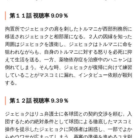
第１１話 視聴率 9.09％
拘置所でジェヒョクの肩を刺したトルマニが西部刑務所に
移送されジェヒョクと相部屋になる。２人の因縁を知った
周囲はジェヒョクを護衛し、ジェヒョクはトルマニに命を
狙われながらも、自身のトルマニに対する怒りを必死に抑
えて生活を送る。一方、薬物依存症を治療中のハニャンは
倒れてしまう。そんな時、ジェヒョクが復帰に向けて練習
していることがマスコミに漏れ、インタビュー依頼が殺到
する。
第１２話 視聴率 9.39％
ジェヒョクはリュ弁護士に各球団との契約交渉を頼む。入
団するための絶対条件として球団による徹底したマスコミ
操作を提示したジェヒョクに関係者は困惑し、一部でよか
らぬウワサが広まってしまう。再審の準備を進めるユ大尉