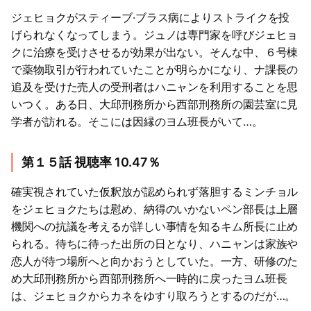
ジェヒョクがスティーブ·ブラス病によりストライクを投
げられなくなってしまう。ジュノは専門家を呼びジェヒョ
クに治療を受けさせるが効果が出ない。そんな中、６号棟
で薬物取引が行われていたことが明らかになり、ナ課長の
追及を受けた売人の受刑者はハニャンを利用することを思
いつく。ある日、大邱刑務所から西部刑務所の園芸室に見
学者が訪れる。そこには因縁のヨム班長がいて…。
第１５話 視聴率 10.47％
確実視されていた仮釈放が認められず落胆するミンチョル
をジェヒョクたちは慰め、納得のいかないペン部長は上層
機関への抗議を考えるが詳しい事情を知るキム所長に止め
られる。待ちに待った出所の日となり、ハニャンは家族や
恋人が待つ場所へと向かおうとしていた。一方、研修のた
め大邱刑務所から西部刑務所へ一時的に戻ったヨム班長
は、ジェヒョクからカネをゆすり取ろうとするのだが…。