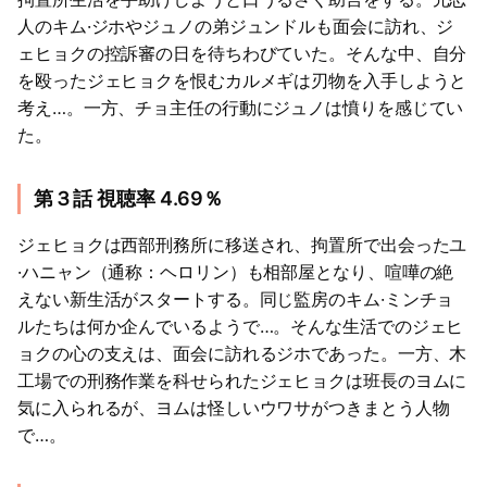
人のキム·ジホやジュノの弟ジュンドルも面会に訪れ、ジ
ェヒョクの控訴審の日を待ちわびていた。そんな中、自分
を殴ったジェヒョクを恨むカルメギは刃物を入手しようと
考え…。一方、チョ主任の行動にジュノは憤りを感じてい
た。
第３話 視聴率 4.69％
ジェヒョクは西部刑務所に移送され、拘置所で出会ったユ
·ハニャン（通称：ヘロリン）も相部屋となり、喧嘩の絶
えない新生活がスタートする。同じ監房のキム·ミンチョ
ルたちは何か企んでいるようで…。そんな生活でのジェヒ
ョクの心の支えは、面会に訪れるジホであった。一方、木
工場での刑務作業を科せられたジェヒョクは班長のヨムに
気に入られるが、ヨムは怪しいウワサがつきまとう人物
で…。