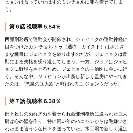
ヒョンは慕っていたはずのミンチョルに罪を着せてしま
う。
第６話 視聴率 5.84％
西部刑務所で運動会が開催され、ジェヒョクの運動神経に
目をつけたカン·チョルトゥ（通称：カイスト）はさまざ
まな種目にジェヒョクを駆り出すのだが、ジェヒョクは反
則による失格を繰り返してしまう。一方、ジュノはジェヒ
ョクに野球をさせるため、ジェヒョクの主治医に会いに行
く。そんな中、ジュヒョンが出所し新しく監房にやってき
たのは、“悪魔のユ大尉”と呼ばれるユ·ジョンウだった。
第７話 視聴率 6.38％
部下殺しのぬれぎぬを着せられ西部刑務所に送られたユ大
尉は心の壁を作り、特に同い年のハニャンからは毛嫌いさ
れたまま陰うつな日々を送っていた。木工場で新しく選ば