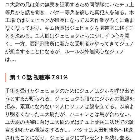
ユ大尉の兄は弟の無実を証明するため同部隊にいたチュ上
等兵から話を聞き、パク一等兵を殺した真犯人を知る。木
工場ではジェヒョクが班長になって以来作業がろくに進ま
なくなっており、キム所長はジェヒョクを園芸室に移すこ
とを決める。ユ大尉はジェヒョクたちに少しずつ心を開
く。一方、西部刑務所に新たな受刑者がやってきてジュノ
が担当することになるが、ルール以外無関心なジュノ
は…。
第１０話 視聴率 7.91％
手術を受けたジェヒョクのためにジュノはジホを呼び出そ
うとするが断られる。ジェヒョクも頑なにジホとの復縁を
拒み、素直になれない２人にジュノは腹を立てる。以前よ
り明るくなったユ大尉だが、ハニャンとは馬が合わない。
ユ大尉の再審に向けユ大尉の兄はチュ上等兵に法廷での証
言を頼むため電話をするが…。パクサは大田刑務所へ移送
されることになり、ジェヒョクにプレゼントを残し去る。