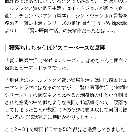
観終わったあとにいろいろググってみると、「刑務所のル
ールブック／賢い監房生活」はイ・ウジョンが脚本（企
画）、チョン・ボフン（脚本）、シン・ウォンホが監督を
務める「賢い生活」シリーズの第1作目だそう（Wikipedia
より）。 「賢い医師生活」の先輩作だったとは……。
寝落ちしちゃうほどスローペースな展開
「賢い医師生活（Netflixシリーズ）」はめちゃんこ面白い
感動ヒューマンドラマでした。
「刑務所のルールブック／賢い監房生活」は同じ感動ヒュ
ーマンドラマにはなるのですが、「賢い医師生活（Netflix
シリーズ）」の病院ネタと比べると刑務所の中という制限
された空間の中で似たような展開が16話続くので、寝落ち
してしまったことが数回（そのたびに巻き戻して何回も観
ているので16話完走に時間かかりました）。
ここ2～3年で韓国ドラマを50作品ほど鑑賞してきました