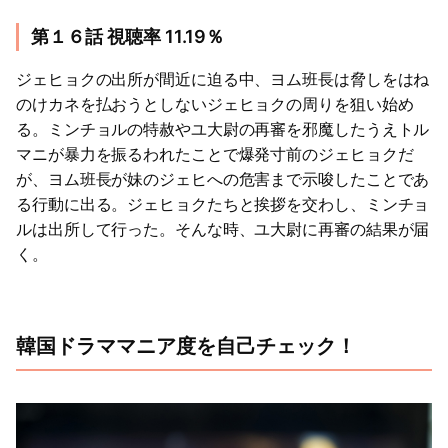
第１６話 視聴率 11.19％
ジェヒョクの出所が間近に迫る中、ヨム班長は脅しをはね
のけカネを払おうとしないジェヒョクの周りを狙い始め
る。ミンチョルの特赦やユ大尉の再審を邪魔したうえトル
マニが暴力を振るわれたことで爆発寸前のジェヒョクだ
が、ヨム班長が妹のジェヒへの危害まで示唆したことであ
る行動に出る。ジェヒョクたちと挨拶を交わし、ミンチョ
ルは出所して行った。そんな時、ユ大尉に再審の結果が届
く。
韓国ドラママニア度を自己チェック！