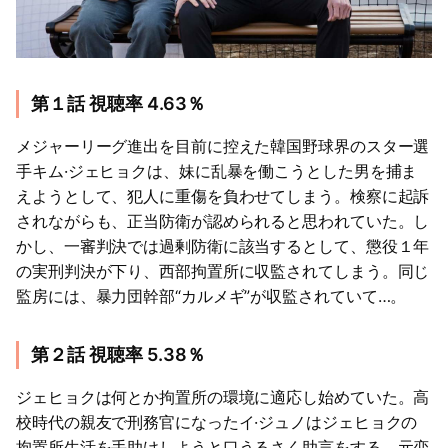
第１話 視聴率 4.63％
メジャーリーグ進出を目前に控えた韓国野球界のスター選
手キム·ジェヒョクは、妹に乱暴を働こうとした男を捕ま
えようとして、犯人に重傷を負わせてしまう。検察に起訴
されながらも、正当防衛が認められると思われていた。し
かし、一審判決では過剰防衛に該当するとして、懲役１年
の実刑判決が下り、西部拘置所に収監されてしまう。同じ
監房には、暴力団幹部“カルメギ”が収監されていて…。
第２話 視聴率 5.38％
ジェヒョクは何とか拘置所の環境に適応し始めていた。高
校時代の親友で刑務官になったイ·ジュノはジェヒョクの
拘置所生活を手助けしようと口うるさく助言をする。元恋