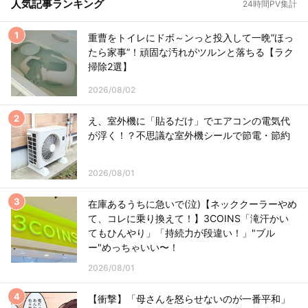
人気記事ランキング
24時間PV集計
重曹をトイレにドボ～ンっと投入して一晩”ほっ
たら家事”！頑固な汚れがツルンと落ちる【ラク
掃除2選】
2026/08/02
え、室外機に「貼るだけ」でエアコンの電気代
が浮く！？不思議な室外機シールで節電・節約
2026/08/01
在庫あるうちに急いで(泣)【ネッククーラーやめ
て、コレに乗り換えて！】3COINS「滝汗かい
てもひんやり」「持続力が段違い！」"ブル
ー"めっちゃいい〜！
2026/08/01
【衝撃】「母さんを怒らせないのが一番平和」