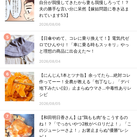
自分が我慢してきたから妻も我慢しろって！？
夫の勝手な言い分に呆然【嫁姑問題に巻き込ま
れています53】
2026/08/06
【日傘やめて、コレに乗り換えて！】電気代ゼ
ロでひんやり！「車に乗る時もスッキリ」やっ
と理想の商品に出会えた〜！
2026/08/04
【にんじん1本とツナ缶】余ってたら…絶対コレ
作ってーー！全農が教える「包丁なし」「デパ
地下みたい(泣)」止まらぬウマさ…中毒性ありレ
シピ
2026/08/05
【和田明日香さん】は“鶏もも肉”をこうするの
ね！？「でっかいやつ2枚がペロリだよ！」「こ
のジューシーさよ！」お箸止まらぬ"優勝"レシ
ピ！