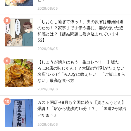
2026/08/05
「しおらし過ぎて怖っ！」夫の反省は離婚回避
のため！？家事まで手伝う姿に、妻が抱いた違
和感とは？【嫁姑問題に巻き込まれています
52】
2026/08/05
【しょうが焼きはもう一生コレ〜！！】嘘だ
ろ…お店の味じゃん！？大阪の"行列がたえない
名店"レシピ「みんなに教えたい」「ご飯止まら
ない」最高な食べ方
2026/08/06
ガスト閉店→8月も全国に続々【資さんうどん】
爆誕！「駅から徒歩約15分！？」「国道2号線沿
いかぁ～」
2026/08/06