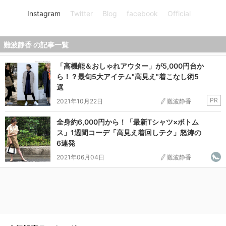
Instagram
Twitter
Blog
facebook
Official
難波静香 の記事一覧
「高機能＆おしゃれアウター」が5,000円台か
ら！？最旬5大アイテム"高見え"着こなし術5
選
PR
2021年10月22日
難波静香
全身約6,000円から！「最新Tシャツ×ボトム
ス」1週間コーデ「高見え着回しテク」怒涛の
6連発
2021年06月04日
難波静香