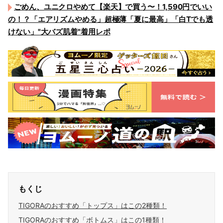
ごめん、ユニクロやめて【楽天】で買う〜！1,590円でいい
の！？「エアリズムやめる」超極薄「夏に最高」「白Tでも透
けない」"大バズ肌着"着用レポ
もくじ
TIGORAのおすすめ「トップス」はこの2種類！
TIGORAのおすすめ「ボトムス」はこの1種類！