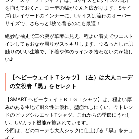
ンノースリーブＴシャツ】は、SサイズとLサイズの両方
を揃えておくと、コーデの幅がぐんと広がります。Sサイ
ズはレイヤードのインナーに、Lサイズは流行のオーバー
サイズで、さらっと1枚で着るのにも最適！
絶妙な袖丈で二の腕が華奢に見え、程よい着丈でウエスト
インしてもおなか周りがスッキリします。つるっとした肌
触りのいい生地で、下着や体のラインを拾わないのが嬉し
い♪
【ヘビーウェイトＴシャツ】（左）は大人コーデ
の立役者「黒」をセレクト
【SMART ヘビーウェイトＢＩＧＴシャツ】は、程よい厚
みのある生地で耐久性に優れ、型崩れしにくい、今トレン
ドのビッグシルエットTシャツ。これからの季節にうれし
い、UVカット機能が施されています。
今回は、どのコーデも大人シックに仕上げる「黒」をチョ
イス。