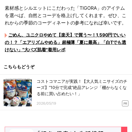
素材感とシルエットにこだわった「TIGORA」のアイテム
を選べば、自然とコーデを格上げしてくれます。ぜひ、こ
れからの季節のコーディネートの参考になれば幸いです。
ごめん、ユニクロやめて【楽天】で買う〜！1,590円でいい
の！？「エアリズムやめる」超極薄「夏に最高」「白Tでも透
けない」"大バズ肌着"着用レポ
こちらもどうぞ
コストコマニアが実践！【大人気ミニサイズのチ
ーズ】“10分で完成”絶品アレンジ「棚からなくな
る前に買い占めたい！」
2026/05/19
PR