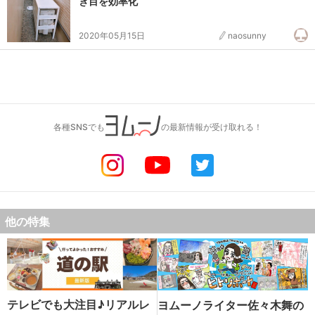
き目を効率化
2020年05月15日
naosunny
各種SNSでも
の最新情報が受け取れる！
他の特集
テレビでも大注目♪リアルレ
ヨムーノライター佐々木舞の