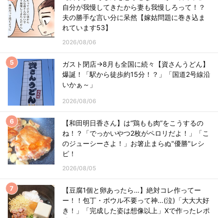
自分が我慢してきたから妻も我慢しろって！？
夫の勝手な言い分に呆然【嫁姑問題に巻き込ま
れています53】
2026/08/06
ガスト閉店→8月も全国に続々【資さんうどん】
爆誕！「駅から徒歩約15分！？」「国道2号線沿
いかぁ～」
2026/08/06
【和田明日香さん】は“鶏もも肉”をこうするの
ね！？「でっかいやつ2枚がペロリだよ！」「こ
のジューシーさよ！」お箸止まらぬ"優勝"レシ
ピ！
2026/08/05
【豆腐1個と卵あったら…】絶対コレ作ってー
ー！！包丁・ボウル不要って神…(泣)「大大大好
き！」「完成した姿は想像以上」Xで作ったレポ