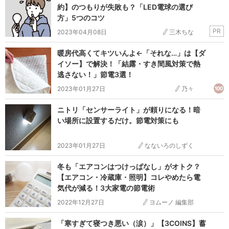
約】のつもりが失敗も？「LED電球の選び
方」5つのコツ
PR
2023年04月08日
三木ちな
暖房代高くてキツいんよ←「それな…」は【ダ
イソー】で解決！「結露・すき間風対策で熱
逃さない！」節電3選！
2023年01月27日
乃々
ニトリ「センサーライト」が頼りになる！暗
い場所に設置するだけ。節電対策にも
2023年01月27日
なないろのしずく
冬も「エアコンはつけっぱなし」がオトク？
【エアコン・冷蔵庫・照明】コレやめたら電
気代が減る！3大家電の節電術
2022年12月27日
ヨムーノ 編集部
「寒すぎて寝つき悪い（涙）」【3COINS】蓄