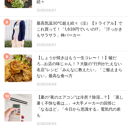
続々
2026/08/07
最高気温30℃超え続々（泣）【トライアル】で
これ買って！「1,639円でいいの!?」「汗っかき
もサラサラ」神パーカー
2026/08/07
【しょうが焼きはもう一生コレ〜！！】嘘だ
ろ…お店の味じゃん！？大阪の"行列がたえない
名店"レシピ「みんなに教えたい」「ご飯止まら
ない」最高な食べ方
2026/08/06
【夏の"夜のエアコン"は冷房？除湿…？】「蒸し
暑く不快な夜は…」→大手メーカーの回答に
「なるほど」「今日から意識する」電気代の差
も
2026/08/05