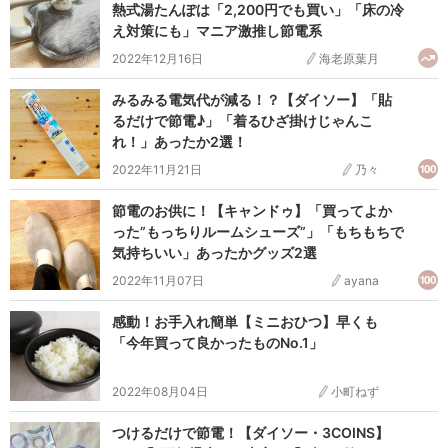
熱式湯たんぽは「2,200円でも買い」「床の冷
え対策にも」マニア激推し節電系
2022年12月16日
海老原葉月
みるみる電気代が減る！？【ダイソー】「貼
るだけで節電♪」「着るひざ掛けじゃんこ
れ！」あったか2選！
2022年11月21日
乃々
節電のお供に！【キャンドゥ】「買ってよか
った”もっちりルームシューズ”」「もちもちで
気持ちいい」あったかグッズ2選
2022年11月07日
ayana
感動！お手入れ簡単【ミニおひつ】早くも
「今年買って良かったものNo.1」
2022年08月04日
小町ねず
つけるだけで節電！【ダイソー・3COINS】