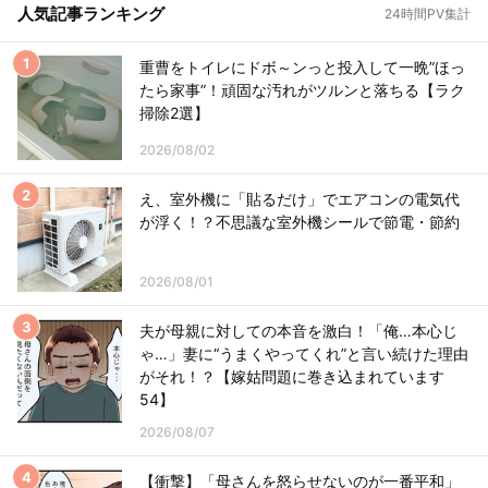
人気記事ランキング
24時間PV集計
重曹をトイレにドボ～ンっと投入して一晩”ほっ
たら家事”！頑固な汚れがツルンと落ちる【ラク
掃除2選】
2026/08/02
え、室外機に「貼るだけ」でエアコンの電気代
が浮く！？不思議な室外機シールで節電・節約
2026/08/01
夫が母親に対しての本音を激白！「俺…本心じ
ゃ…」妻に“うまくやってくれ”と言い続けた理由
がそれ！？【嫁姑問題に巻き込まれています
54】
2026/08/07
【衝撃】「母さんを怒らせないのが一番平和」