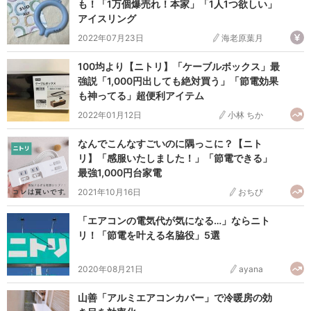
も！「1万個爆売れ！本家」「1人1つ欲しい」
アイスリング
2022年07月23日
海老原葉月
100均より【ニトリ】「ケーブルボックス」最
強説「1,000円出しても絶対買う」「節電効果
も神ってる」超便利アイテム
2022年01月12日
小林 ちか
なんでこんなすごいのに隅っこに？【ニト
リ】「感服いたしました！」「節電できる」
最強1,000円台家電
2021年10月16日
おちび
「エアコンの電気代が気になる…」ならニト
リ！「節電を叶える名脇役」5選
2020年08月21日
ayana
山善「アルミエアコンカバー」で冷暖房の効