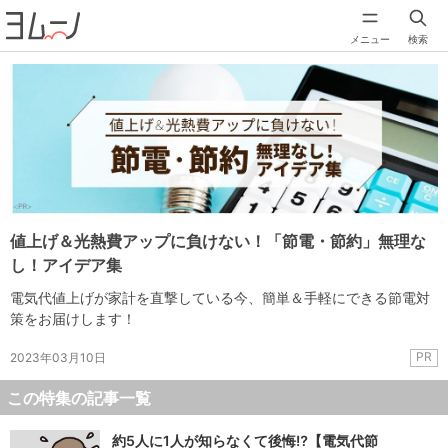
メニュー
検索
値上げ＆光熱費アップに負けない！「節電・節約」無理な
し！アイデア集
電気代値上げが家計を直撃している今、簡単＆手軽にできる節電対
策をお届けします！
PR
2023年03月10日
この特集の記事一覧
約5人に1人が知らなくて後悔⁉︎【電気代節