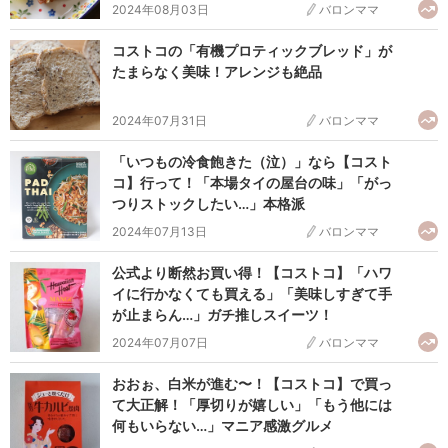
2024年08月03日
バロンママ
コストコの「有機プロティックブレッド」が
たまらなく美味！アレンジも絶品
2024年07月31日
バロンママ
「いつもの冷食飽きた（泣）」なら【コスト
コ】行って！「本場タイの屋台の味」「がっ
つりストックしたい…」本格派
2024年07月13日
バロンママ
公式より断然お買い得！【コストコ】「ハワ
イに行かなくても買える」「美味しすぎて手
が止まらん…」ガチ推しスイーツ！
2024年07月07日
バロンママ
おおぉ、白米が進む〜！【コストコ】で買っ
て大正解！「厚切りが嬉しい」「もう他には
何もいらない…」マニア感激グルメ