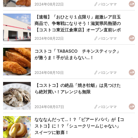
トコ東近江倉庫店】オープン直前レポ
2024年08月22日
バロンママ
【速報】「おひとり１点限り」超激レア目玉
商品で、争奪戦になりそう！滋賀県民熱望の
【コストコ東近江倉庫店】オープン直前レポ
2024年08月22日
バロンママ
コストコ「 TABASCO チキンスティック」
が激うま！手が止まらない…！
2024年08月10日
バロンママ
【コストコ】の絶品「焼き牡蛎」は見つけた
ら絶対買い！アレンジも無限
2024年08月07日
バロンママ
なななんだって…！？「ビアードパパ」が【コ
ストコ】に！？「シュークリームじゃない」
スイーツに歓喜！