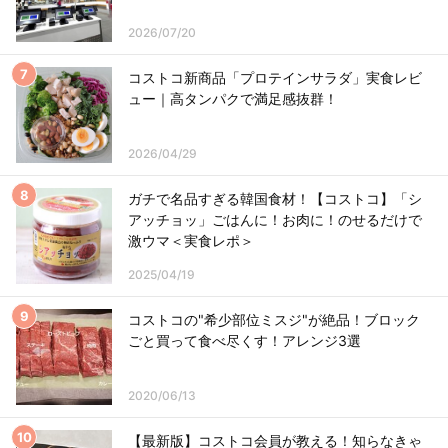
2026/07/20
コストコ新商品「プロテインサラダ」実食レビ
ュー｜高タンパクで満足感抜群！
2026/04/29
ガチで名品すぎる韓国食材！【コストコ】「シ
アッチョッ」ごはんに！お肉に！のせるだけで
激ウマ＜実食レポ＞
2025/04/19
コストコの"希少部位ミスジ"が絶品！ブロック
ごと買って食べ尽くす！アレンジ3選
2020/06/13
【最新版】コストコ会員が教える！知らなきゃ