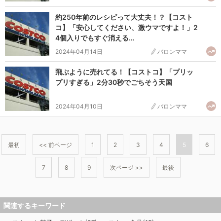
約250年前のレシピって大丈夫！？【コスト
コ】「安心してください、激ウマですよ！」2
4個入りでもすぐ消える…
2024年04月14日
バロンママ
飛ぶように売れてる！【コストコ】「プリッ
プリすぎる」2分30秒でごちそう天国
2024年04月10日
バロンママ
最初
<< 前ページ
1
2
3
4
5
6
7
8
9
次ページ >>
最後
関連するキーワード