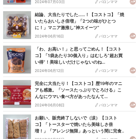
2024年07月03日
バロンママ
結論、大当たりでした……！【コストコ】「焼
いたらおいしさ倍増」「2つの味がひとつ
に！」マニア激推し”神スイーツ”
2024年06月16日
バロンママ
「わ、お高い！」と思ってごめん！【コスト
コ】「1袋あたり30個入り」はむしろ”超お買
い得”！美味しいだけじゃないのね…
2024年06月12日
バロンママ
完全に大当たり！【コストコ】歴19年のマニ
アも感激。「ソースたっぷりでとろける」こ
んなにウマい食べ方があったなんて…
2024年06月08日
バロンママ
お願い、販売終了しないで（涙）【コスト
コ】「トースターで焼いたら美味しさ倍
増！」「アレンジ無限」あっという間に完食..