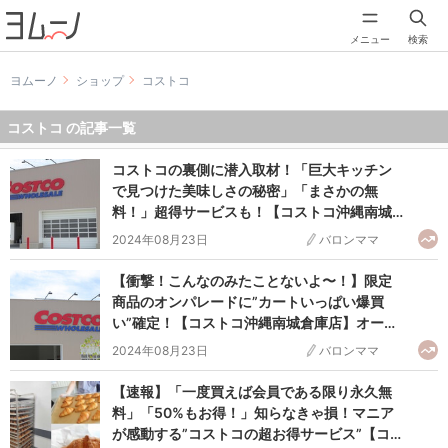
メニュー
検索
ヨムーノ
ショップ
コストコ
コストコ の記事一覧
コストコの裏側に潜入取材！「巨大キッチン
で見つけた美味しさの秘密」「まさかの無
料！」超得サービスも！【コストコ沖縄南城
倉庫店】オープン直前レポ
2024年08月23日
バロンママ
【衝撃！こんなのみたことないよ〜！】限定
商品のオンパレードに”カートいっぱい爆買
い”確定！【コストコ沖縄南城倉庫店】オープ
ン直前レポ
2024年08月23日
バロンママ
【速報】「一度買えば会員である限り永久無
料」「50%もお得！」知らなきゃ損！マニア
が感動する”コストコの超お得サービス”【コス