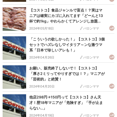
【コストコ】食品ジャンルで盲点！？実はマ
ニアは確実にカゴに入れてます「どーんと13
杯で約1kg」やわらかくてアレンジし放題…
2024年05月18日
バロンママ
「こういうの欲しかった！」【コストコ】3個
セットでハズレなし♡イタリア～ンな激ウマ
系「日本で珍しいアレも！」
2024年04月26日
バロンママ
お願い、販売終了しないで！【コストコ】
「厚さ2ミリってやりすぎでは！？」マニアが
「芸術的」と絶賛！
2024年04月20日
バロンママ
他店298円→150円って【コストコ】さん天
才！歴18年マニアが「危険すぎ」「手が止ま
らない…」
2024年04月19日
バロンママ