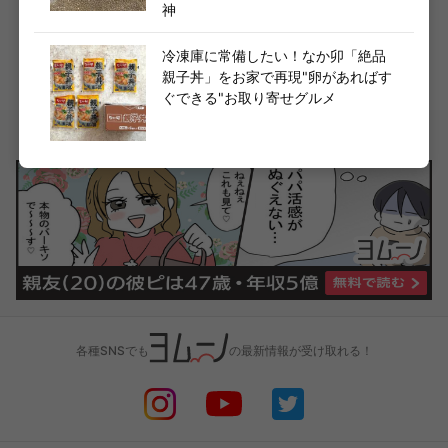
神
「くらしをもっと楽しく！かしこく！」をコンセプトに、マニア発「今
使えるトレンド情報」をお届け中！話題のショップからグルメ・家事・
冷凍庫に常備したい！なか卯「絶品
マネー・ファッション・エンタメまで、くらし全方位を網羅。
親子丼」をお家で再現"卵があればす
ライター詳細へ
ぐできる"お取り寄せグルメ
各種SNSでも
の最新情報が受け取れる！