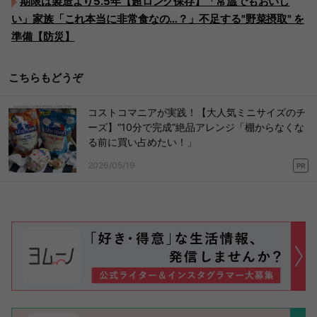
期限は製造より5.5年【超ロング保存】「常温でもおいし
い」家族「これ本当に非常食なの…？」不足する"野菜摂取" を
準備【防災】
こちらもどうぞ
コストコマニアが実践！【大人気ミニサイズのチ
ーズ】“10分で完成”絶品アレンジ「棚からなくな
る前に買い占めたい！」
2026/05/19
PR