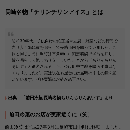
長崎名物「チリンチリンアイス」とは
昭和30年代、子供向けの紙芝居や豆腐、野菜などの行商で
売り歩く際に鐘を鳴らして長崎市内を回っていました。こ
れと同じように当時は三角頭巾に割烹着姿で屋台を押し、
鐘を鳴らして流し売りをしていたことから「ちりんちりん
あいす」と命名されました。今は町中で鐘を鳴らす事はな
くなりましたが、実は現在も屋台には当時のままの鐘を置
いています。ぜひ実際にお確かめ下さい。
出典：「前田冷菓 長崎名物ちりんちりんあいす」より
前田冷菓のお店が実家近くに（笑）
前田冷菓は平成27年3月に長崎市田中町に移転しました。