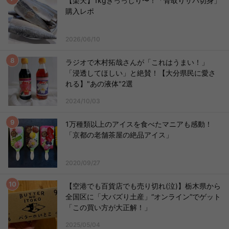
【楽天】1kgぎっっしり〜！「骨取りサバ切身」
購入レポ
2026/06/10
ラジオで木村拓哉さんが「これはうまい！」
「浸透してほしい」と絶賛！【大分県民に愛さ
れる】"あの液体"2選
2024/10/03
1万種類以上のアイスを食べたマニアも感動！
「京都の老舗茶屋の絶品アイス」
2020/09/27
【空港でも百貨店でも売り切れ(泣)】栃木県から
全国区に「大バズり土産」“オンライン”でゲット
「この買い方が大正解！」
2025/05/04