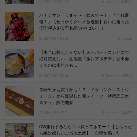
2026年02月06日
ヨムーノ 編集部
バナナマン「うまそ〜！飲みて〜！」「これ最
強！」【せっかくグルメ放送後】買いに走った
(汗)“税込870円名品”がやばい！！
2025年09月02日
ayana
【本当は教えたくない】スーパー・コンビニで
絶対買えない！湖池屋「激レアポテチ」次出会
えるのは来年かも...
2025年08月20日
ヨムーノ 編集部
長崎出身も買うかも！？『ドラゴンクエストウ
ォーク』から爆誕した和スイーツ「特撰五三カ
ステラ」販売開始
2025年05月27日
ヨムーノ 編集部
GW旅行するならコレ買ってきてー！【もらった
ら絶対嬉しいご当地土産】「全種制覇した