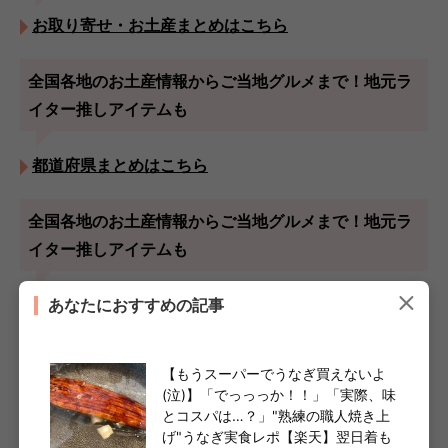
お取り寄せ・お土産まとめはこちら
全国各地のお土産情報からご当地グルメまで！地元ラ
イター推しアイテムも
都道府県まとめはこちら
全国各地のお土産情報からご当地グルメまで！地元ラ
イター推しアイテムも
あなたにおすすめの記事
長崎まとめはこちら
この記事を書いた人
【もうスーパーでうなぎ買えないよ
(泣)】「でっっっか！！」「実際、味
とコスパは…？」"熟練の職人焼き上
ヨムーノ 編集部
げ"うなぎ実食レポ【楽天】翌日着も