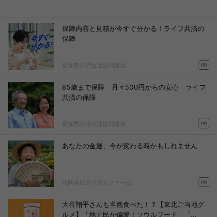
保障内容と見積が今すぐ分かる！ライフ共済の
保障
愛知県共済生活協同組合
PR
85歳まで保障 月々500円からの安心 ライフ
共済の保障
愛知県共済生活協同組合
PR
あなたの金運、今が変わる時かもしれません
合同会社デジタルファーム
PR
大谷翔平さんも当然食べた！？【東北ご当地グ
ルメ】「地元民が偏愛！ソウルフード」「...