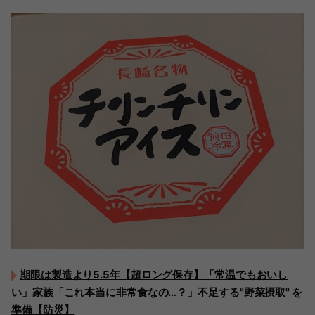
期限は製造より5.5年【超ロング保存】「常温でもおいし
い」家族「これ本当に非常食なの…？」不足する"野菜摂取" を
準備【防災】