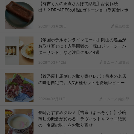
【有吉くんの正直さんぽで話題】品切れ続
出！？DRYADESの絶品ガトーショコラ実食レポ
2026年03月28日
長島啓太
【帝国ホテルオンラインモール】岡山の逸品が
お取り寄せに！入手困難の「蒜山ジャージーバ
ターサンド」など注目グルメ4選
2026年03月12日
ヨムーノ 編集部
【菅乃屋】馬刺しお取り寄せレポ！熊本の名店
の味を自宅で。人気6種セットを徹底レビュー
2026年02月11日
ヨムーノ 編集部
長崎おすすめグルメ【吉宗（よっそう）】茶碗
蒸しの概念が変わる！ラヴィットやマツコ絶賛
の「名店の味」をお取り寄せ