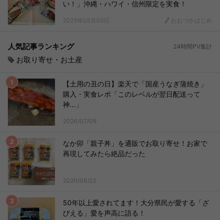
い！」沖縄・ハワイ・信州限定を実食！
2025年05月05日
おおつかはじめ
人気記事ランキング
24時間PV集計
お取り寄せ・お土産
【土用の丑の日】楽天で「国産うなぎ蒲焼き」
購入・実食レポ「このレベルが翌日配送って
神…」
2026/07/09
なか卯「親子丼」を通販でお取り寄せ！お家で
再現してみたら絶品だった
2020/06/22
50年以上愛されてます！大分県民が愛する「ざ
びえる」愛を声高に語る！