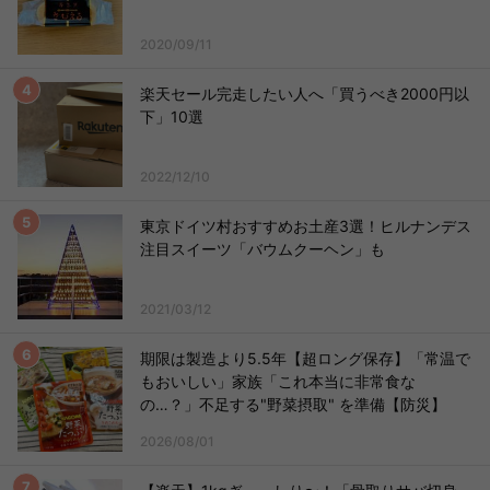
2020/09/11
楽天セール完走したい人へ「買うべき2000円以
下」10選
2022/12/10
東京ドイツ村おすすめお土産3選！ヒルナンデス
注目スイーツ「バウムクーヘン」も
2021/03/12
期限は製造より5.5年【超ロング保存】「常温で
もおいしい」家族「これ本当に非常食な
の…？」不足する"野菜摂取" を準備【防災】
2026/08/01