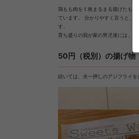
鶏もも肉を１枚まるまる揚げたもの
ています。 分かりやすく言うと、
す。
育ち盛りの我が家の男児達には、た
50円（税別）の揚げ物
続いては、夫一押しのアジフライを