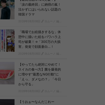
「涙の最終回」に納得の嵐！
泣かずにはいられない話題の
韓国ドラマ
2026年08月08日
ヨムーノ 編集部 韓国ドラマチーム
「職場でお絵描きするな」休
憩中に描いた絵をパワハラ上
司が破棄！→「300万の大損
害」発覚で顔面蒼白…！
2026年08月08日
ヨムーノ 編集部
【やってたら絶対にやめて！
スイカの食べ方】菌を爆発的
に増やす"最悪なNG行動"に
「えっ、ダメなの？」「今日
から守る」
2026年08月08日
ヨムーノ 編集部
【うおぉ〜なんだこれー