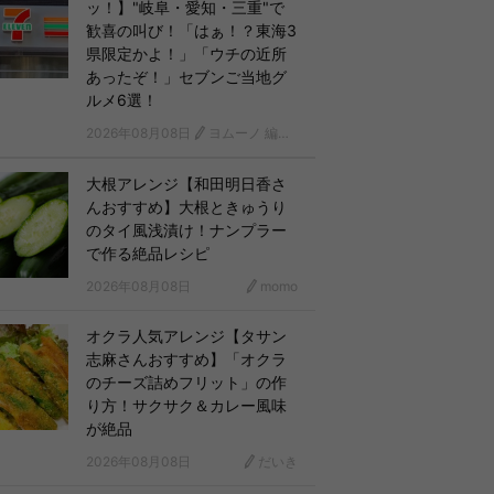
ッ！】"岐阜・愛知・三重"で
歓喜の叫び！「はぁ！？東海3
県限定かよ！」「ウチの近所
あったぞ！」セブンご当地グ
ルメ6選！
2026年08月08日
ヨムーノ 編集部
大根アレンジ【和田明日香さ
んおすすめ】大根ときゅうり
のタイ風浅漬け！ナンプラー
で作る絶品レシピ
2026年08月08日
momo
オクラ人気アレンジ【タサン
志麻さんおすすめ】「オクラ
のチーズ詰めフリット」の作
り方！サクサク＆カレー風味
が絶品
2026年08月08日
だいき