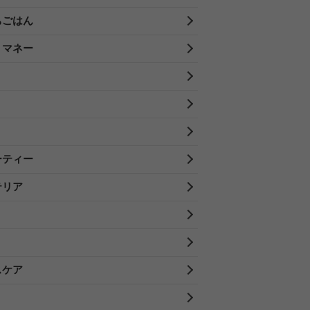
ちごはん
・マネー
ーティー
テリア
スケア