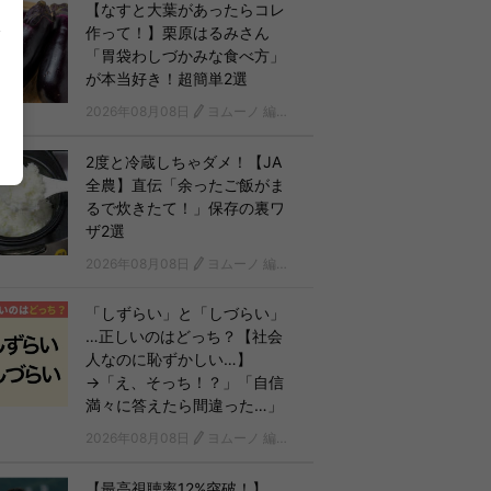
【なすと大葉があったらコレ
作って！】栗原はるみさん
「胃袋わしづかみな食べ方」
が本当好き！超簡単2選
2026年08月08日
ヨムーノ 編集部
2度と冷蔵しちゃダメ！【JA
全農】直伝「余ったご飯がま
るで炊きたて！」保存の裏ワ
ザ2選
2026年08月08日
ヨムーノ 編集部
「しずらい」と「しづらい」
…正しいのはどっち？【社会
人なのに恥ずかしい…】
→「え、そっち！？」「自信
満々に答えたら間違った…」
2026年08月08日
ヨムーノ 編集部
【最高視聴率12%突破！】