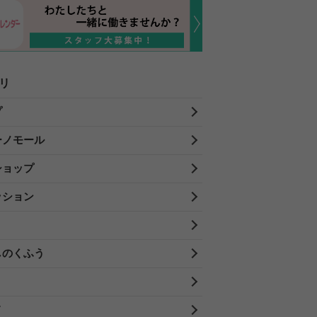
リ
プ
ーノモール
ショップ
ッション
しのくふう
メ