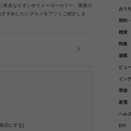
に有名なイオンやイトーヨーカドー、業務ス
おう
おすすめしたいグルメをアツくご紹介しま
節約
雑貨
特集
連載
ビュ
イン
季節
家電
ヘル
全表示にする]
DIY