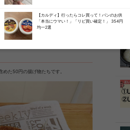
で、しっかりとした味つけで衣はパリッとし
【カルディ】行ったらコレ買って！パンのお供
鶏もも肉１枚で作った唐揚げという感じで
「本当にウマい！」「リピ買い確定！」 354円
均一2選
まらない揚げ物となっているようです。
含めた50円の揚げ物たちです。