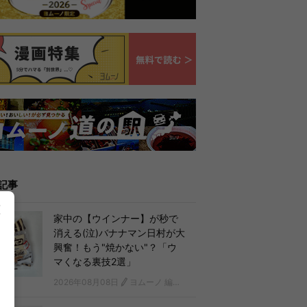
記事
家中の【ウインナー】が秒で
消える(泣)バナナマン日村が大
興奮！もう"焼かない"？「ウ
マくなる裏技2選」
2026年08月08日
ヨムーノ 編集部