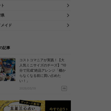
ント
府県
ドメイド
の記事
コストコマニアが実践！【大
人気ミニサイズのチーズ】“10
分で完成”絶品アレンジ「棚か
らなくなる前に買い占めた
い！」
2026/05/19
PR