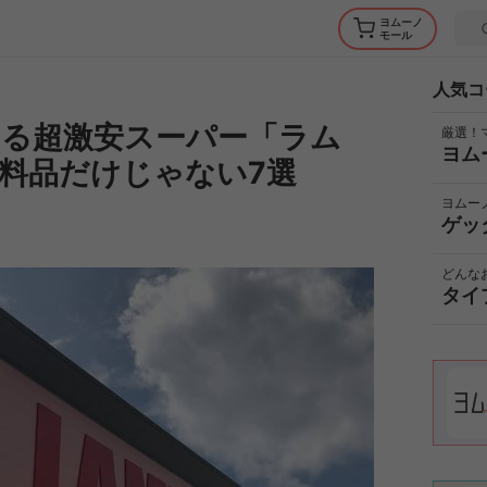
ヨムーノ
モール
人気コ
る超激安スーパー「ラム
厳選！
ヨム
料品だけじゃない7選
ヨムー
ゲッ
どんな
タイ