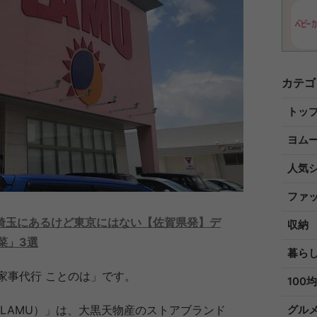
カテゴ
トッ
ヨム
人気
ファ
埼玉にあるけど東京にはない【佐賀県発】デ
収納
菜」3選
暮ら
家事代行 ことのは」です。
100均
LAMU）」は、大黒天物産のストアブランド
グル