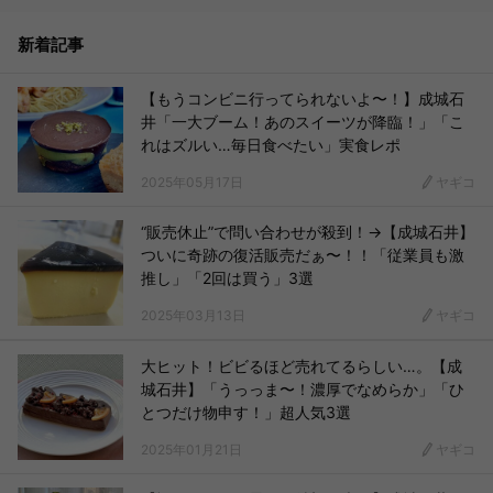
新着記事
【もうコンビニ行ってられないよ〜！】成城石
井「一大ブーム！あのスイーツが降臨！」「こ
れはズルい…毎日食べたい」実食レポ
2025年05月17日
ヤギコ
“販売休止”で問い合わせが殺到！→【成城石井】
ついに奇跡の復活販売だぁ〜！！「従業員も激
推し」「2回は買う」3選
2025年03月13日
ヤギコ
大ヒット！ビビるほど売れてるらしい…。【成
城石井】「うっっま〜！濃厚でなめらか」「ひ
とつだけ物申す！」超人気3選
2025年01月21日
ヤギコ