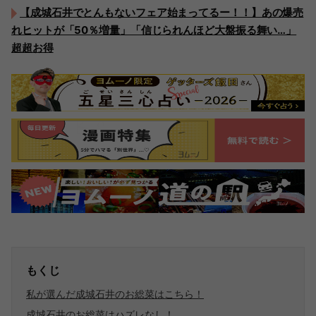
【成城石井でとんもないフェア始まってるー！！】あの爆売
れヒットが「50％増量」「信じられんほど大盤振る舞い…」
超超お得
もくじ
私が選んだ成城石井のお総菜はこちら！
成城石井のお総菜はハズレなし！