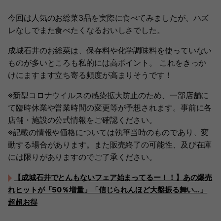
今回は人気のお総菜3品を実際に食べてみましたが、ハズ
レなしでまた食べたくなるおいしさでした。
成城石井のお総菜は、保存料や化学調味料を使っていない
ものが多いところも私的には高ポイント。 これをきっか
けにますます立ち寄る頻度が高まりそうです！
※新型コロナウイルスの感染拡大防止のため、一部店舗に
て臨時休業や営業時間の変更等が予想されます。事前に各
店舗・施設の公式情報をご確認ください。
※記載の情報や価格については執筆当時のものであり、変
動する場合があります。また販売終了の可能性、及び在庫
には限りがありますのでご了承ください。
【成城石井でとんもないフェア始まってるー！！】あの爆売
れヒットが「50％増量」「信じられんほど大盤振る舞い…」
超超お得