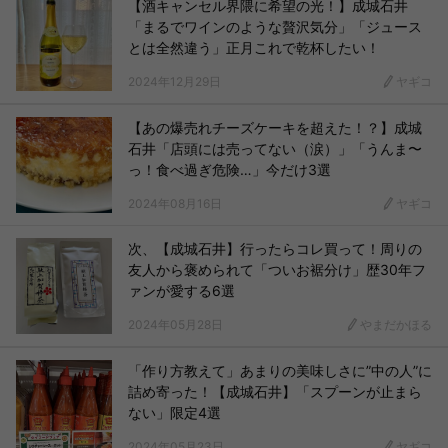
【酒キャンセル界隈に希望の光！】成城石井
「まるでワインのような贅沢気分」「ジュース
とは全然違う」正月これで乾杯したい！
2024年12月29日
ヤギコ
【あの爆売れチーズケーキを超えた！？】成城
石井「店頭には売ってない（涙）」「うんま〜
っ！食べ過ぎ危険…」今だけ3選
2024年08月16日
ヤギコ
次、【成城石井】行ったらコレ買って！周りの
友人から褒められて「ついお裾分け」歴30年フ
ァンが愛する6選
2024年05月28日
やまだかほる
「作り方教えて」あまりの美味しさに”中の人”に
詰め寄った！【成城石井】「スプーンが止まら
ない」限定4選
2024年05月23日
ヤギコ