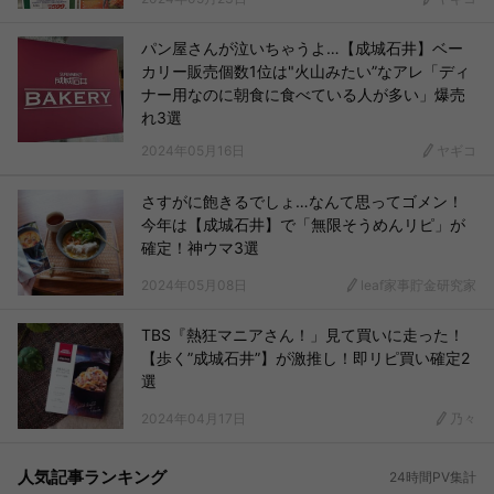
パン屋さんが泣いちゃうよ…【成城石井】ベー
カリー販売個数1位は"火山みたい”なアレ「ディ
ナー用なのに朝食に食べている人が多い」爆売
れ3選
2024年05月16日
ヤギコ
さすがに飽きるでしょ…なんて思ってゴメン！
今年は【成城石井】で「無限そうめんリピ」が
確定！神ウマ3選
2024年05月08日
leaf家事貯金研究家
TBS『熱狂マニアさん！」見て買いに走った！
【歩く”成城石井”】が激推し！即リピ買い確定2
選
2024年04月17日
乃々
人気記事ランキング
24時間PV集計