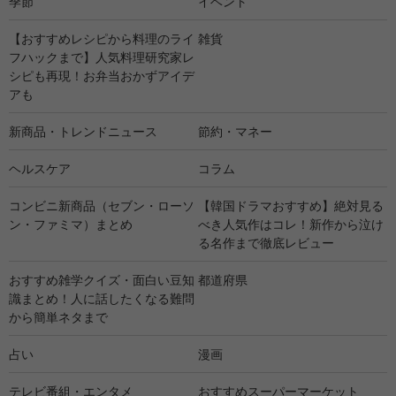
季節
イベント
【おすすめレシピから料理のライ
雑貨
フハックまで】人気料理研究家レ
シピも再現！お弁当おかずアイデ
アも
新商品・トレンドニュース
節約・マネー
ヘルスケア
コラム
コンビニ新商品（セブン・ローソ
【韓国ドラマおすすめ】絶対見る
ン・ファミマ）まとめ
べき人気作はコレ！新作から泣け
る名作まで徹底レビュー
おすすめ雑学クイズ・面白い豆知
都道府県
識まとめ！人に話したくなる難問
から簡単ネタまで
占い
漫画
テレビ番組・エンタメ
おすすめスーパーマーケット