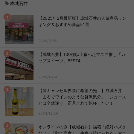
成城石井
【2025年2月最新版】成城石井の人気商品ラン
キング＆おすすめ商品51選
2020/01/01
【成城石井】100種以上食べたマニア推し「カ
ップスイーツ」BEST4
2020/11/14
【酒キャンセル界隈に希望の光！】成城石井
「まるでワインのような贅沢気分」「ジュース
とは全然違う」正月これで乾杯したい！
2024/12/29
オンラインのみ【成城石井】福箱「絶対ハズさ
ない」「秒で完食！一生食べ続けられる」マニ