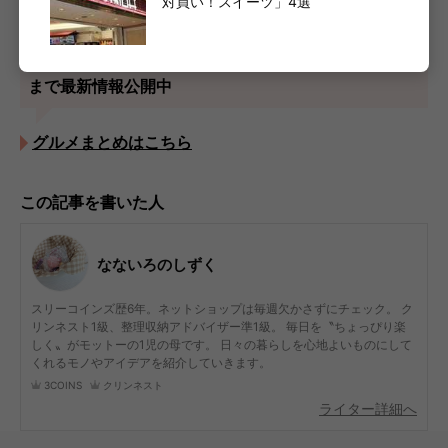
成城石井まとめはこちら
対買い！スイーツ」4選
週末ナニ食べる？新作フラペからマック新作バーガー
まで最新情報公開中
グルメまとめはこちら
この記事を書いた人
なないろのしずく
スリーコインズ歴6年。ネットショップは毎週欠かさずにチェック。 ク
リンネスト1級、整理収納アドバイザー準1級。 毎日を〝ちょっぴり楽
しく〟がモットーの1児の母です。 日々の暮らしを心地よいものにして
くれるモノやアイデアを紹介していきます。
3COINS
クリンネスト
ライター詳細へ