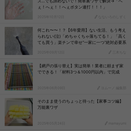
ス…でも諦めないで！簡単裏ワザで解決→「へ
ぇ！へぇ！！へぇボタン連打！！！」
2025年10月12日
なないろのしずく
何これ〜〜！？【6年愛用】ない生活、もう考え
られない(泣)「めちゃくちゃ落ちてる！」「高く
ても買う」楽チンで幸せ“一家に一つ”絶対必要系
2025年09月12日
三木ちな
【網戸の張り替え】実は簡単！業者に頼まず家
でできる！「材料3つ＆1000円以内」で完成
2025年06月09日
ヨムーノ 編集部
そのまま使うのちょっと待った【家事コツ編】
万能裏ワザ
2025年05月24日
mamayumi