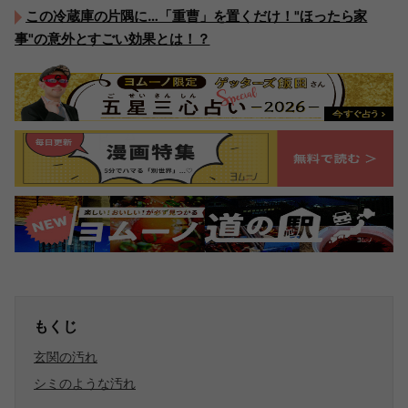
この冷蔵庫の片隅に…「重曹」を置くだけ！"ほったら家
事"の意外とすごい効果とは！？
もくじ
玄関の汚れ
シミのような汚れ