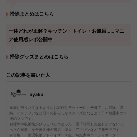
掃除まとめはこちら
一体どれが正解？キッチン・トイレ・お風呂……マニ
ア使用感レポ公開中
掃除グッズまとめはこちら
この記事を書いた人
ayaka
家族が帰りたくなるようなお家作りモットーに。子育て、お掃除、収
納、インテリアなど日々の暮らしがスムーズになるよう日々葛藤中の２
児のママです。
お掃除や収納術がびっしりとつまった一冊『時間もお金もかけない!ほ
ったら家事』を全国各地の書店、楽天、アマゾンなどで発売中です。
有資格 整理収納アドバイザー１級、時短家事コーディネーター