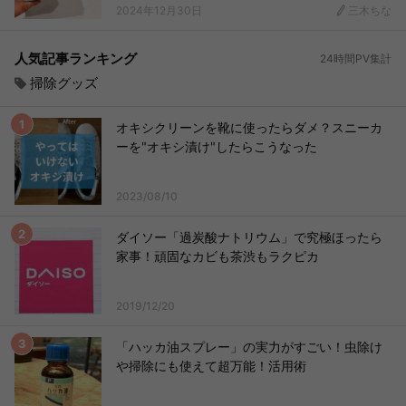
2024年12月30日
三木ちな
人気記事ランキング
24時間PV集計
掃除グッズ
オキシクリーンを靴に使ったらダメ？スニーカ
ーを"オキシ漬け"したらこうなった
2023/08/10
ダイソー「過炭酸ナトリウム」で究極ほったら
家事！頑固なカビも茶渋もラクピカ
2019/12/20
「ハッカ油スプレー」の実力がすごい！虫除け
や掃除にも使えて超万能！活用術