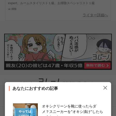
expert、ルームスタイリスト１級、お掃除スペシャリスト１級
掃除
ライター詳細へ
各種SNSでも
の最新情報が受け取れる！
あなたにおすすめの記事
オキシクリーンを靴に使ったらダ
メ？スニーカーを"オキシ漬け"したら