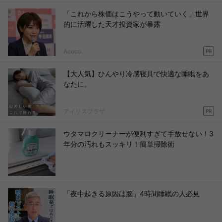
「これから株価はこうやって動いていく」世界
的に活躍した天才投資家が暴露
Acoco.
PR
【大人気】ひんやり冷感寝具で快適な睡眠をあ
なたに。
アイリスプラザ
PR
ウタマロクリーナーが便利すぎて手放せない！3
年分の汚れもスッキリ！簡単掃除術
「夜中起きる原因は脳」4時間睡眠の人必見