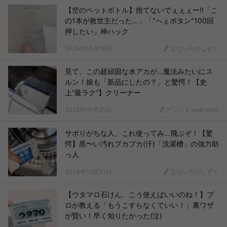
【空のペットボトル】捨てないでぇぇぇー!!「こ
の1本が救世主だった…」「"へぇボタン"100回
押したい」神ハック
2025年05月18日
なないろのしずく
見て、この超頑固な水アカが…魔法みたいにス
ルン！娘も「新品にしたの？」と驚愕！【史
上“最ラク”】クリーナー
2025年01月21日
アンジェ web shop
サボりがちな人、これ使ってみ…飛ぶぞ！【驚
愕】黒〜い汚れプカプカ(汗)「洗濯槽」の強力助
っ人
2024年12月31日
なないろのしずく
【ウタマロ石けん、こう使えばいいのね！】プ
ロが教える「もうこすらなくていい！」裏ワザ
が賢い！早く知りたかった(泣)