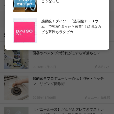
こうなった
こちらもどうぞ
感動級！ダイソー「過炭酸ナトリウ
ム」で究極"ほったら家事"！頑固なカ
ビも茶渋もラクピカ
新着記事
ウルトラハードクリーナー バス用の口コミ！洗
面器やバスタブの汚れがこすらず落ちる？
2025年12月09日
木月ハチ
知的家事プロデューサー直伝！浴室・キッチ
ン・リビング掃除術
2025年11月09日
ヨムーノ 編集部
【ビニール手袋】だんだんズレてきてストレ