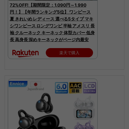
72%OFF!【期間限定：1,090円～1,990
円！】【年間ランキング5位】 ワンピース
夏 きれいめ レディース 選べる5タイプ マキ
シワンピース ロングワンピ 半袖 アメスリ 長
袖 クルーネック キーネック 体型カバー 低身
長 高身長 深めキーネックがページ内最安
楽天で購入