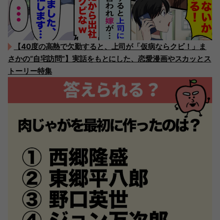
【40度の高熱で欠勤すると、上司が「仮病ならクビ！」ま
さかの“自宅訪問”】実話をもとにした、恋愛漫画やスカッとス
トーリー特集