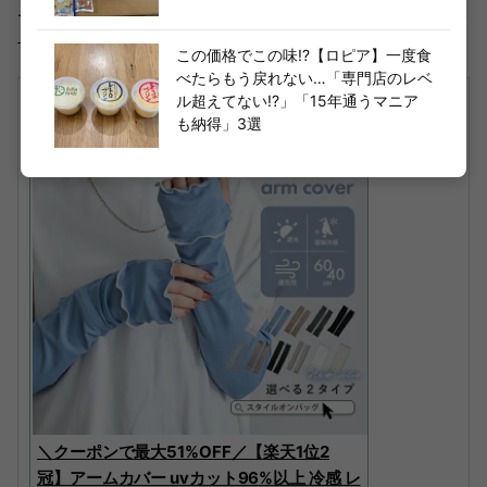
では、コストパフォーマンスはまずまずといったところで
す。
この価格でこの味!?【ロピア】一度食
べたらもう戻れない…「専門店のレベ
ル超えてない!?」「15年通うマニア
も納得」3選
＼クーポンで最大51%OFF／【楽天1位2
冠】アームカバー uvカット96%以上 冷感 レ