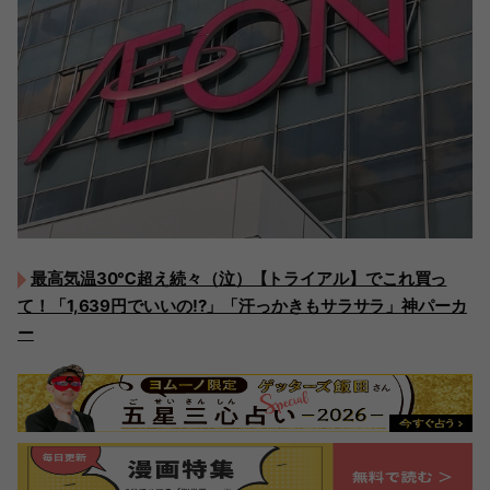
最高気温30℃超え続々（泣）【トライアル】でこれ買っ
て！「1,639円でいいの!?」「汗っかきもサラサラ」神パーカ
ー