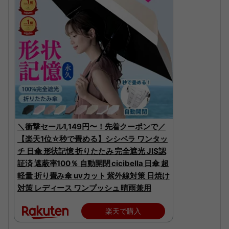
＼衝撃セール1,149円〜！先着クーポンで／
【楽天1位☆秒で畳める】シシベラ ワンタッ
チ 日傘 形状記憶 折りたたみ 完全遮光 JIS認
証済 遮蔽率100％ 自動開閉 cicibella 日傘 超
軽量 折り畳み傘 uvカット 紫外線対策 日焼け
対策 レディース ワンプッシュ 晴雨兼用
楽天で購入