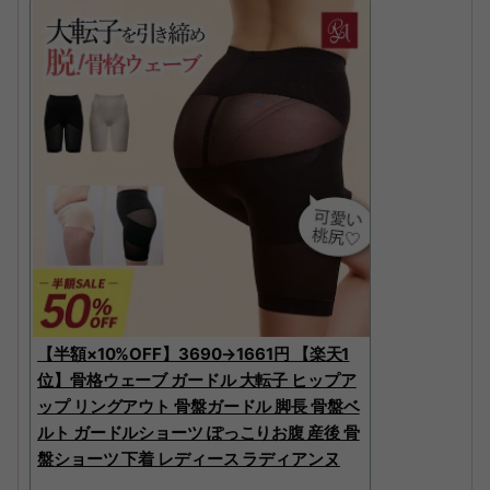
【半額×10%OFF】3690→1661円 【楽天1
位】骨格ウェーブ ガードル 大転子 ヒップア
ップ リングアウト 骨盤ガードル 脚長 骨盤ベ
ルト ガードルショーツ ぽっこりお腹 産後 骨
盤ショーツ 下着 レディース ラディアンヌ