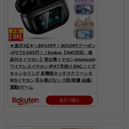
★楽天1位★＼86%OFF！30%OFFクーポン
+P2で2,045円！／Ennice【ANC対応・液
晶付きイヤホン】骨伝導イヤホン bluetooth
ワイヤレスイヤホン IPX7 耳掛け ENCノイズ
キャンセリング 多機能タッチスクリーン O
WSイヤホン 耳を塞がない 小型/軽量 会議/
運動/ゲーム
楽天で購入