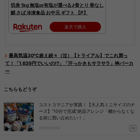
切身 1kg 無塩or有塩が選べる♪骨とり 骨なし
鯖 さば 冷凍食品 お中元 ギフト 【P】
楽天で購入
最高気温30℃超え続々（泣）【トライアル】でこれ買っ
て！「1,639円でいいの!?」「汗っかきもサラサラ」神パーカ
ー
こちらもどうぞ
コストコマニアが実践！【大人気ミニサイズのチ
ーズ】“10分で完成”絶品アレンジ「棚からなくな
る前に買い占めたい！」
2026/05/19
PR