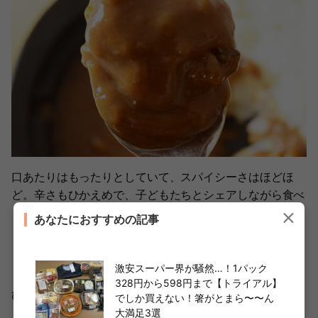
口あたりはもったりとしていて、スパイシーさはほどほ
ど。辛さもひかえめで、子どもたちとシェアしながら食べ
ましたが、「辛い」という感想は出ませんでした。細めの
あなたにおすすめの記事
ビーフも入っており、カレーからはビーフの旨味もしっか
り感じられます。良い意味で奇をてらった味ではなく、多
くの人に好まれそうな王道のカレーという印象です。
激安スーパー界が騒然…！1パック
328円から598円まで【トライアル】
ひとりでも食べ切れそうなボリュームですが、食後はかな
でしか買えない！箸がとまら〜〜ん
りお腹が膨れると思います。また、実際に食べてみた印象
大満足3選