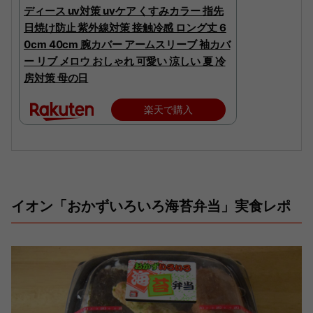
ディース uv対策 uvケア くすみカラー 指先
日焼け防止 紫外線対策 接触冷感 ロング丈 6
0cm 40cm 腕カバー アームスリーブ 袖カバ
ー リブ メロウ おしゃれ 可愛い 涼しい 夏 冷
房対策 母の日
楽天で購入
イオン「おかずいろいろ海苔弁当」実食レポ