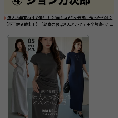
偉人の無茶ぶりで誕生！？"肉じゃが”を最初に作ったのは？
【不正解者続出！】「給食のおばさんとか？」→全然違った…