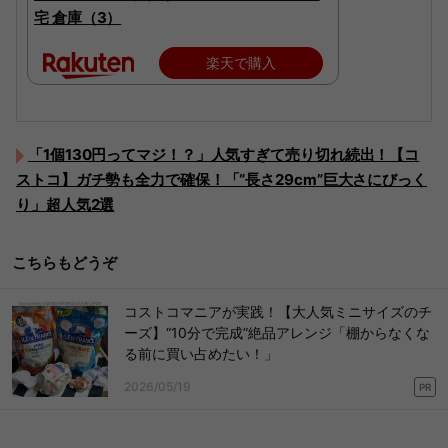
宅 倉庫（3）
楽天で購入
「1個130円ってマジ！？」人気すぎて売り切れ続出！【コ
ストコ】ガチ勢も全力で確保！「“長さ29cm”巨大さにびっく
り」超人気2選
こちらもどうぞ
コストコマニアが実践！【大人気ミニサイズのチ
ーズ】“10分で完成”絶品アレンジ「棚からなくな
る前に買い占めたい！」
2026/05/19
PR