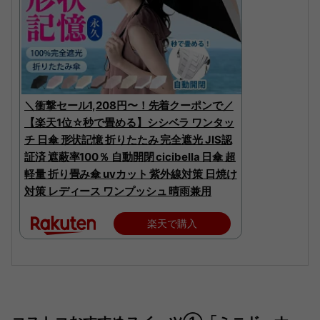
＼衝撃セール1,208円〜！先着クーポンで／
【楽天1位☆秒で畳める】シシベラ ワンタッ
チ 日傘 形状記憶 折りたたみ 完全遮光 JIS認
証済 遮蔽率100％ 自動開閉 cicibella 日傘 超
軽量 折り畳み傘 uvカット 紫外線対策 日焼け
対策 レディース ワンプッシュ 晴雨兼用
楽天で購入