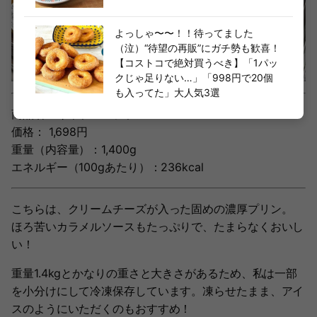
よっしゃ〜〜！！待ってました
（泣）“待望の再販”にガチ勢も歓喜！
【コストコで絶対買うべき】「1パッ
クじゃ足りない…」「998円で20個
も入ってた」大人気3選
商品名：キャラメルフラン
価格： 1,698円
重量（内容量）：1,400g
エネルギー（100gあたり）：236kcal
こちらは、クリームチーズが入った固めの濃厚プリン。
ほろ苦いカラメルソースもたっぷりで、たまらなくおいし
い！
重量1.4kgとかなりの重さと大きさがあるため、私は一部
を小分けにして冷凍保存しています。凍らせたまま、アイ
スのようにいただくのもおすすめ！