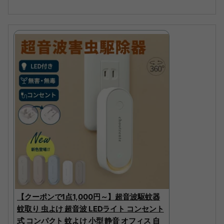
【クーポンで1点1,000円～】超音波駆蚊器
蚊取り 虫よけ 超音波 LEDライト コンセント
式 コンパクト 蚊よけ 小型 静音 オフィス 自