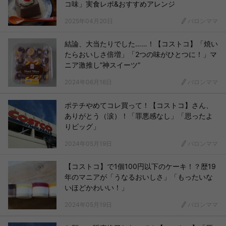
コ味」実食レポ&おすすめアレンジ
2025年04月20日
バロンママ
結論、大当たりでした……！【コストコ】「焼い
たらおいしさ倍増」「2つの味がひとつに！」マ
ニア激推し”神スイーツ”
2024年06月16日
バロンママ
ポテチやめてコレ買って！【コストコ】さん、
ありがとう（涙）！「罪悪感なし」「思ったよ
りビッグ」
2024年05月19日
バロンママ
【コストコ】で1個100円以下のケーキ！？歴19
年のマニアが「うなるおいしさ」「もったいな
いほどかわいい！」
2024年05月19日
バロンママ