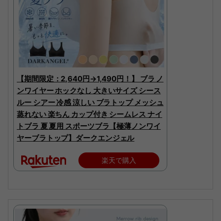
【期間限定：2,640円→1,490円！】 ブラ ノ
ンワイヤー ホックなし 大きいサイズ シース
ルー シアー 冷感 涼しい ブラトップ メッシュ
蒸れない 楽ちん カップ付き シームレス ナイ
トブラ 夏 夏用 スポーツブラ【極薄ノンワイ
ヤーブラトップ】ダークエンジェル
楽天で購入