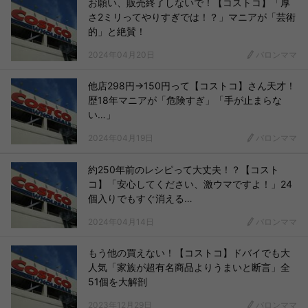
お願い、販売終了しないで！【コストコ】「厚
さ2ミリってやりすぎでは！？」マニアが「芸術
的」と絶賛！
2024年04月20日
バロンママ
他店298円→150円って【コストコ】さん天才！
歴18年マニアが「危険すぎ」「手が止まらな
い…」
2024年04月19日
バロンママ
約250年前のレシピって大丈夫！？【コスト
コ】「安心してください、激ウマですよ！」24
個入りでもすぐ消える…
2024年04月14日
バロンママ
もう他の買えない！【コストコ】ドバイでも大
人気「家族が超有名商品よりうまいと断言」全
51個を大解剖
2023年12月29日
バロンママ