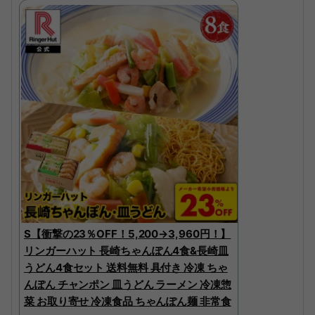
S【衝撃の23％OFF！5,200→3,960円！】
リンガーハット 長崎ちゃんぽん4食&長崎皿
うどん4食セット 送料無料 具付き 冷凍 ちゃ
んぽん チャンポン 皿うどん ラーメン 冷凍惣
菜 お取り寄せ 冷凍食品 ちゃんぽん麺 非常食