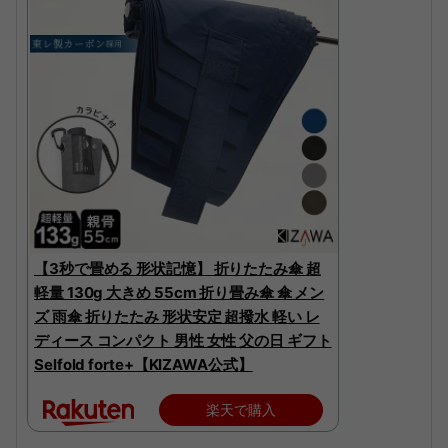
【3秒で畳める 形状記憶】 折りたたみ傘 超
軽量 130g 大きめ 55cm 折り畳み傘 傘 メン
ズ 雨傘 折りたたみ 形状安定 超撥水 軽い レ
ディース コンパクト 男性 女性 父の日 ギフト
Selfold forte+【KIZAWA公式】
楽天で購入