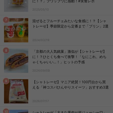
に！？」フワッフワに感動！#実食レポ
2025/05/10
混ぜるとフルーチェみたいな食感に！？【シャ
トレーゼ】季節限定から定番まで「プリン」2選
2024/03/19
「京都の大人気銘菓」激似が【シャトレーゼ】
に！？ひとくち食べて衝撃！「なにこれ、めち
ゃくちゃいい…！」ヒットの予感
2024/09/08
【シャトレーゼ】マニア絶賛！100円台から買
える「神コスパひんやりスイーツ」おすすめ3選
2026/07/17
シャトレーゼ「大きな果肉が超ジューシー♡」