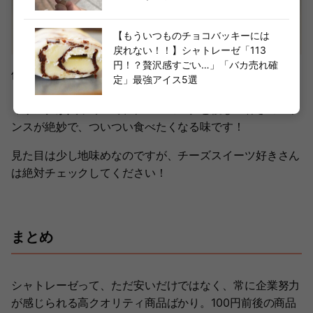
【もういつものチョコバッキーには
戻れない！！】シャトレーゼ「113
円！？贅沢感すごい…」「バカ売れ確
個人的にかなりおすすめなのが、「窯焼きチーズ饅頭」。
定」最強アイス5選
しっとりした生地の中に、3種のチーズを使ったチーズフ
ィリングが入っていて、チーズのコクと優しい甘さのバラ
ンスが絶妙で、ついつい食べたくなる味です！
見た目は少し地味めなのですが、チーズスイーツ好きさん
は絶対チェックしてください！
まとめ
シャトレーゼって、ただ安いだけではなく、常に企業努力
が感じられる高クオリティ商品ばかり。100円前後の商品