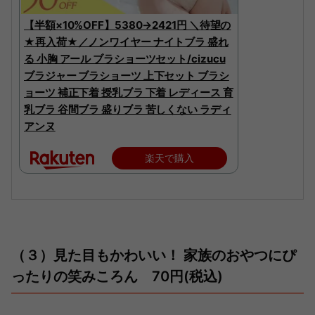
【半額×10%OFF】5380→2421円 ＼待望の
★再入荷★／ノンワイヤー ナイトブラ 盛れ
る 小胸 アール ブラショーツセット/cizucu
ブラジャー ブラショーツ 上下セット ブラシ
ョーツ 補正下着 授乳ブラ 下着 レディース 育
乳ブラ 谷間ブラ 盛りブラ 苦しくない ラディ
アンヌ
楽天で購入
（３）見た目もかわいい！ 家族のおやつにぴ
ったりの笑みころん 70円(税込)