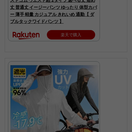
ストゴム ウエスト紐 2タイプ 選べる丈 短め
丈 普通丈 イージーパンツ ゆったり 体型カバ
ー 薄手 軽量 カジュアル きれいめ 通勤【 ダ
ブルタックワイドパンツ 】
楽天で購入