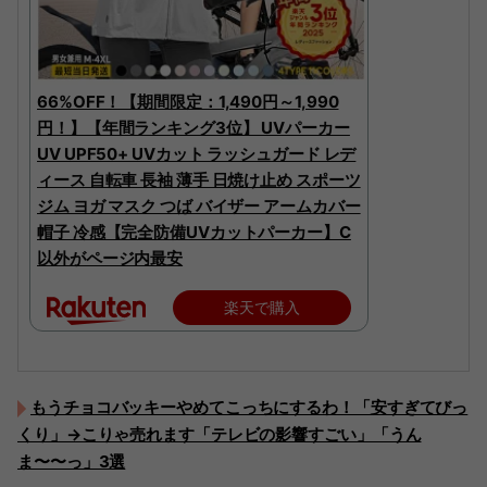
66%OFF！【期間限定：1,490円～1,990
円！】【年間ランキング3位】 UVパーカー
UV UPF50+ UVカット ラッシュガード レデ
ィース 自転車 長袖 薄手 日焼け止め スポーツ
ジム ヨガ マスク つば バイザー アームカバー
帽子 冷感【完全防備UVカットパーカー】C
以外がページ内最安
楽天で購入
もうチョコバッキーやめてこっちにするわ！「安すぎてびっ
くり」→こりゃ売れます「テレビの影響すごい」「うん
ま〜〜っ」3選