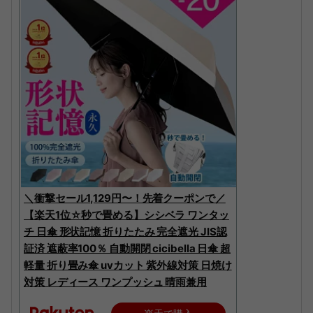
＼衝撃セール1,129円〜！先着クーポンで／
【楽天1位☆秒で畳める】シシベラ ワンタッ
チ 日傘 形状記憶 折りたたみ 完全遮光 JIS認
証済 遮蔽率100％ 自動開閉 cicibella 日傘 超
軽量 折り畳み傘 uvカット 紫外線対策 日焼け
対策 レディース ワンプッシュ 晴雨兼用