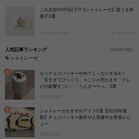
これ全部150円以下!?【シャトレーゼ】激うま和
菓子3選
2026年06月24日
mamayumi
人気記事ランキング
24時間PV集計
シャトレーゼ
もうチョコバッキーやめてこっちにするわ！
「安すぎてびっくり」→こりゃ売れます「テレ
ビの影響すごい」「うんま〜〜っ」3選
2026/08/05
シャトレーゼおすすめアイス5選【2026年最
新】チョコバッキー新作や人気最中を実食レビ
ュー
2026/05/02