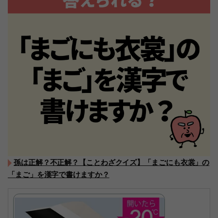
孫は正解？不正解？【ことわざクイズ】「まごにも衣裳」の
「まご」を漢字で書けますか？