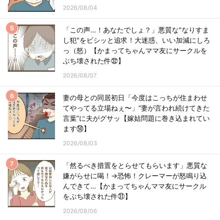
2026/08/04
「この声…！あなたでしょ？」悪質な"なりすま
し犯"をビシッと追求！大迷惑、いい加減にしろ
っ（怒）【かまってちゃんママ友にサークルを
ぶち壊された件㉜】
2026/08/07
妻の母との同居初日「今度はこっちが住まわせ
てやってる立場ねぇ〜」“妻が言われ続けてきた
言葉”に夫がグサッ【嫁姑問題に巻き込まれてい
ます㊿】
2026/08/03
「然るべき措置をとらせてもらいます」悪質な
嫌がらせに喝！→恐怖！クレーマーが怒鳴り込
んできて…【かまってちゃんママ友にサークル
をぶち壊された件㉛】
2026/08/06