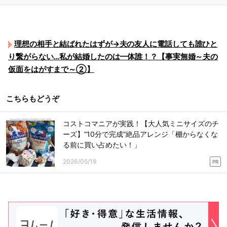
理想の相手と結ばれたはずが→夫の友人に電話しても誰ひと
り繋がらない…私が結婚したのは一体誰！？【事実無婚～夫の
仮面をはがすまで～②】
こちらもどうぞ
コストコマニアが実践！【大人気ミニサイズのチ
ーズ】“10分で完成”絶品アレンジ「棚からなくな
る前に買い占めたい！」
2026/05/19
PR