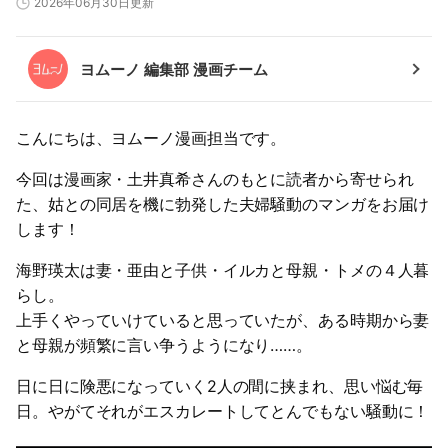
2026年06月30日更新
ヨムーノ 編集部 漫画チーム
こんにちは、ヨムーノ漫画担当です。
今回は漫画家・土井真希さんのもとに読者から寄せられ
た、姑との同居を機に勃発した夫婦騒動のマンガをお届け
します！
海野瑛太は妻・亜由と子供・イルカと母親・トメの４人暮
らし。
上手くやっていけていると思っていたが、ある時期から妻
と母親が頻繁に言い争うようになり……。
日に日に険悪になっていく2人の間に挟まれ、思い悩む毎
日。やがてそれがエスカレートしてとんでもない騒動に！