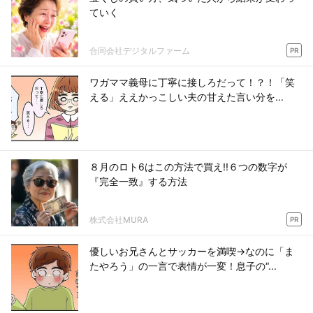
ていく
合同会社デジタルファーム
PR
ワガママ義母に丁寧に接しろだって！？！「笑
える」ええかっこしい夫の甘えた言い分を...
８月のロト6はこの方法で買え!!６つの数字が
『完全一致』する方法
株式会社MURA
PR
優しいお兄さんとサッカーを満喫→なのに「ま
たやろう」の一言で表情が一変！息子の“...