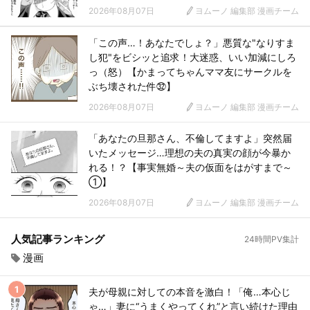
2026年08月07日
ヨムーノ 編集部 漫画チーム
「この声…！あなたでしょ？」悪質な"なりすま
し犯"をビシッと追求！大迷惑、いい加減にしろ
っ（怒）【かまってちゃんママ友にサークルを
ぶち壊された件㉜】
2026年08月07日
ヨムーノ 編集部 漫画チーム
「あなたの旦那さん、不倫してますよ」突然届
いたメッセージ…理想の夫の真実の顔が今暴か
れる！？【事実無婚～夫の仮面をはがすまで～
①】
2026年08月07日
ヨムーノ 編集部 漫画チーム
人気記事ランキング
24時間PV集計
漫画
夫が母親に対しての本音を激白！「俺…本心じ
ゃ…」妻に“うまくやってくれ”と言い続けた理由