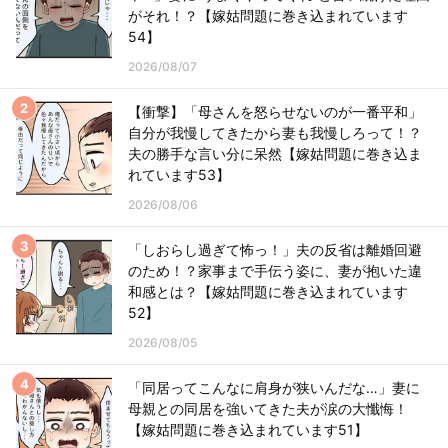
がそれ！？【嫁姑問題に巻き込まれています
54】
2026/08/07
【衝撃】「母さんを怒らせないのが一番平和」
自分が我慢してきたから妻も我慢しろって！？
夫の勝手な言い分に呆然【嫁姑問題に巻き込ま
れています53】
2026/08/06
「しおらし過ぎて怖っ！」夫の反省は離婚回避
のため！？家事まで手伝う姿に、妻が抱いた違
和感とは？【嫁姑問題に巻き込まれています
52】
2026/08/05
「同居ってこんなに肩身が狭いんだな…」妻に
母親との同居を強いてきた夫が涙の大懺悔！
【嫁姑問題に巻き込まれています51】