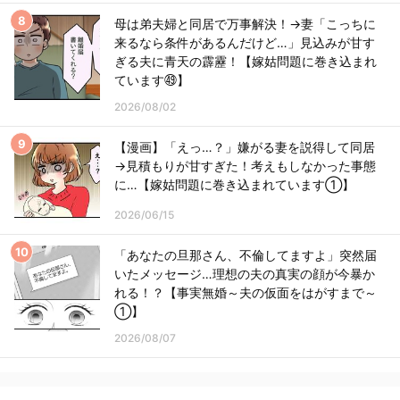
母は弟夫婦と同居で万事解決！→妻「こっちに
来るなら条件があるんだけど…」見込みが甘す
ぎる夫に青天の霹靂！【嫁姑問題に巻き込まれ
ています㊾】
2026/08/02
【漫画】「えっ…？」嫌がる妻を説得して同居
→見積もりが甘すぎた！考えもしなかった事態
に…【嫁姑問題に巻き込まれています①】
2026/06/15
「あなたの旦那さん、不倫してますよ」突然届
いたメッセージ…理想の夫の真実の顔が今暴か
れる！？【事実無婚～夫の仮面をはがすまで～
①】
2026/08/07