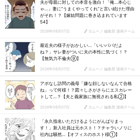
夫が母親に対しての本音を激白！「俺…本心じ
ゃ…」妻に“うまくやってくれ”と言い続けた理由
がそれ！？【嫁姑問題に巻き込まれています
54】
2026年08月07日
ヨムーノ 編集部 漫画チーム
最近夫の様子がおかしい…「いいパパだよ
ね？」サレ妻がついに夫の本性に気づく！？
【無気力不倫夫⑨】
2026年08月07日
ヨムーノ 編集部 漫画チーム
アポなし訪問の義母「嫌な顔しないなんて合格
ね」って何様！？図々しさがさらにエスカレー
トして…？【夫と義家族に無視される私②】
2026年08月07日
ヨムーノ 編集部 漫画チーム
「永久指名いただけるようにがんばりまっ
す！」新入社員は元ホスト！？チャラいノリに
社内は騒然…【オフィスのホスト様①】