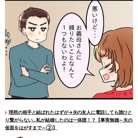
理想の相手と結ばれたはずが→夫の友人に電話しても誰ひと
り繋がらない…私が結婚したのは一体誰！？【事実無婚～夫の
仮面をはがすまで～②】