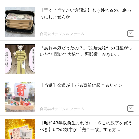
【宝くじ当てたい方限定】もう外れるの、終わ
りにしませんか
合同会社デジタルファーム
PR
「あれ本気だったの？」“別居先物件の目星がつ
いた”と聞いて大慌て。悪影響しかない...
【当選】金運が上がる直前に起こるサイン
合同会社デジタルファーム
PR
【昭和43年以前生まれはロト６この数字を買う
べき】6つの数字が「完全一致」する方...