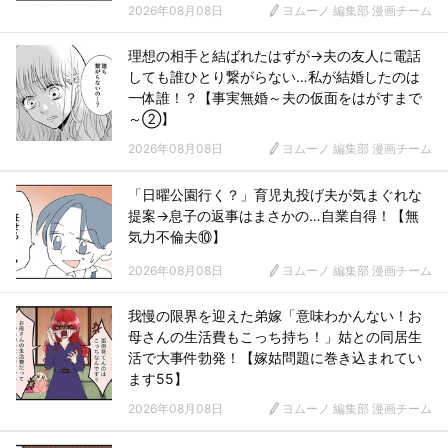
2026年08月08日
ヨムーノ 編集部 漫画チーム
理想の相手と結ばれたはずが→夫の友人に電話
しても誰ひとり繋がらない…私が結婚したのは
一体誰！？【事実無婚～夫の仮面をはがすまで
～②】
2026年08月08日
ヨムーノ 編集部 漫画チーム
「日曜公園行く？」育児丸投げ夫が気まぐれな
提案→息子の返事はまさかの…自業自得！【無
気力不倫夫⑩】
2026年08月08日
ヨムーノ 編集部 漫画チーム
我慢の限界を迎えた弟嫁「意味わかんない！お
母さんの生活費もこっち持ち！」姑との同居生
活で大事件勃発！【嫁姑問題に巻き込まれてい
ます55】
2026年08月08日
ヨムーノ 編集部 漫画チーム