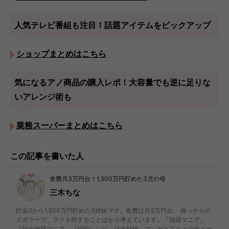
人気テレビ番組も注目！話題アイテムをピックアップ
ショップまとめはこちら
気になるアノ商品の購入レポ！大容量でも逆に足りな
いアレンジ術も
業務スーパーまとめはこちら
この記事を書いた人
食費月3万円台！1,500万円貯めた3児の母
三木ちな
貯金0から1,500万円貯めた3姉妹ママ。食費は月3万円台。 根っからの
ズボラーで、ラク＆得することばかり考えています。『福袋マニア』
『詰め放題マニア』『節約レシピ』は大好物。マンガとアニメでチャー