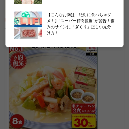
【こんなお肉は、絶対に食べちゃダ
偉人の無茶ぶりで誕生！？"肉じゃが”を最初に作ったのは？
メ！】"スーパー精肉担当"が警告！傷
【不正解者続出！】「給食のおばさんとか？」→全然違った…
みのサインに「ぎくり」正しい見分
け方！