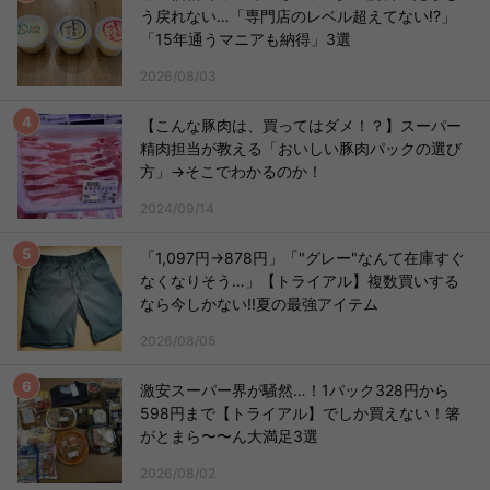
う戻れない…「専門店のレベル超えてない!?」
「15年通うマニアも納得」3選
2026/08/03
【こんな豚肉は、買ってはダメ！？】スーパー
精肉担当が教える「おいしい豚肉パックの選び
方」→そこでわかるのか！
2024/09/14
「1,097円→878円」「"グレー"なんて在庫すぐ
なくなりそう…」【トライアル】複数買いする
なら今しかない!!夏の最強アイテム
2026/08/05
激安スーパー界が騒然…！1パック328円から
598円まで【トライアル】でしか買えない！箸
がとまら〜〜ん大満足3選
2026/08/02