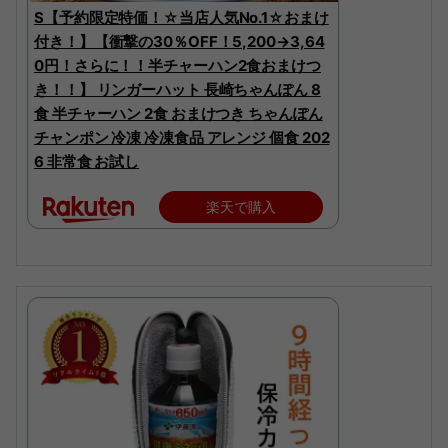
S【予約限定特価！☆当店人気No.1☆おまけ
付き！】【衝撃の30％OFF！5,200→3,64
0円！さらに！！半チャーハン2食おまけつ
き！！】 リンガーハット 長崎ちゃんぽん 8
食 半チャーハン 2食 おまけつき ちゃんぽん
チャンポン 冷凍 冷凍食品 アレンジ 個食 202
6 非常食 お試し
楽天で購入