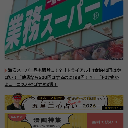
激安スーパー界も騒然…！？【トライアル】1食約42円はや
ばい！「他店なら500円はするのに198円！？」「化け物か
よ…」コスパやばすぎ3選！