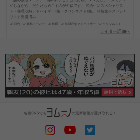
ジしながら、だらだら過ごすのが至福です。 節約生活スペシャリス
ト・整理収納アドバイザー1級・クリンネスト1級。 時短家事スペシャ
リスト受講済み
節約
業務スーパー
料理
整理収納アドバイザー
クリンネスト
ライター詳細へ
各種SNSでも
の最新情報が受け取れる！