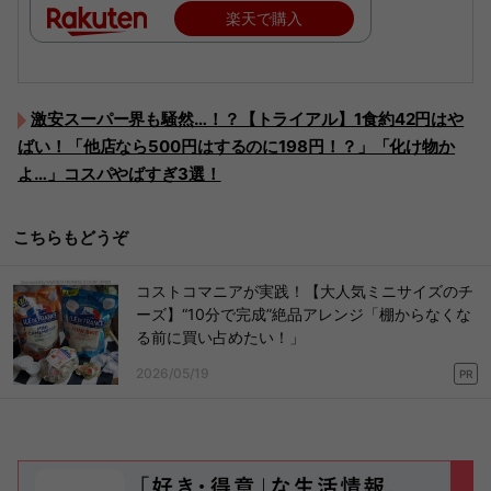
楽天で購入
激安スーパー界も騒然…！？【トライアル】1食約42円はや
ばい！「他店なら500円はするのに198円！？」「化け物か
よ…」コスパやばすぎ3選！
こちらもどうぞ
コストコマニアが実践！【大人気ミニサイズのチ
ーズ】“10分で完成”絶品アレンジ「棚からなくな
る前に買い占めたい！」
2026/05/19
PR