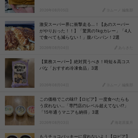
2026年08月05日
ヨムーノ 編集部
激安スーパー界に衝撃走る…！【あのスーパー
がやりおった！！】「驚異の1kgカレー」「4人
で食べても減らない！」腹パンパン！2選
2026年08月04日
あらきた
【業務スーパー】絶対買うべき！時短＆高コス
パな「おすすめ冷凍食品」3選
2026年08月04日
ヨムーノ 編集部
この価格でこの味!?【ロピア】一度食べたらも
う戻れない…「専門店のレベル超えてない!?」
「15年通うマニアも納得」3選
2026年08月03日
海老原葉月
もうチョコバッキーに戻れないよ！【ロピア】