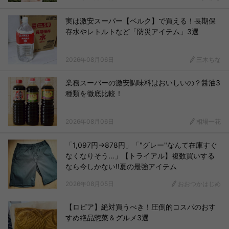
実は激安スーパー【ベルク】で買える！長期保
存水やレトルトなど「防災アイテム」3選
2026年08月06日
三木ちな
業務スーパーの激安調味料はおいしいの？醤油3
種類を徹底比較！
2026年08月06日
相場一花
「1,097円→878円」「"グレー"なんて在庫すぐ
なくなりそう…」【トライアル】複数買いする
なら今しかない!!夏の最強アイテム
2026年08月05日
おおつかはじめ
【ロピア】絶対買うべき！圧倒的コスパのおす
すめ絶品惣菜＆グルメ3選