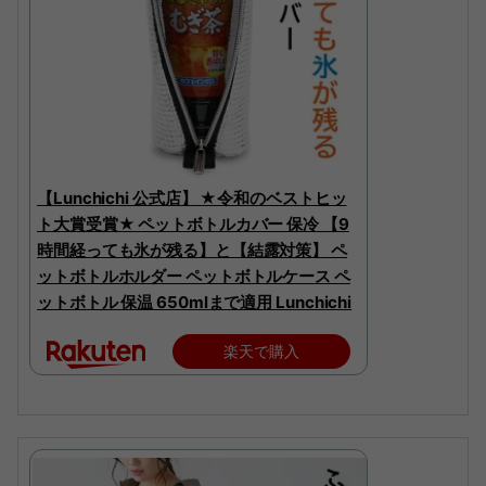
【Lunchichi 公式店】 ★令和のベストヒッ
ト大賞受賞★ ペットボトルカバー 保冷 【9
時間経っても氷が残る】と【結露対策】 ペ
ットボトルホルダー ペットボトルケース ペ
ットボトル 保温 650mlまで適用 Lunchichi
楽天で購入