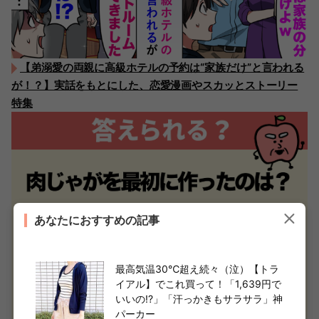
【弟溺愛の両親に高級ホテルの予約は“家族だけ”と言われる
が！？】実話をもとにした、恋愛漫画やスカッとストーリー
特集
あなたにおすすめの記事
最高気温30℃超え続々（泣）【トラ
イアル】でこれ買って！「1,639円で
いいの!?」「汗っかきもサラサラ」神
パーカー