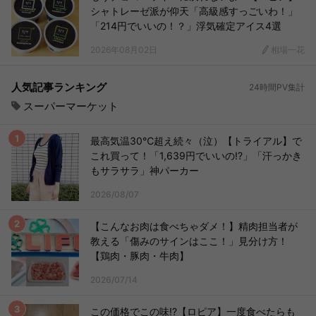
シャトレーゼ派が仰天「高級感すっごいわ！」
「214円でいいの！？」浮気確定アイス4選
2026年08月02日
相場一花
人気記事ランキング
24時間PV集計
スーパーマーケット
最高気温30℃超え続々（泣）【トライアル】で
これ買って！「1,639円でいいの!?」「汗っかき
もサラサラ」神パーカー
2026/08/07
【こんなお肉は食べちゃダメ！】精肉担当者が
教える「傷みのサインはここ！」見分け方！
【鶏肉・豚肉・牛肉】
2026/07/14
この価格でこの味!?【ロピア】一度食べたらも