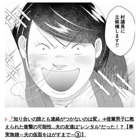
「知り合いの誰とも連絡がつかないのは変」→後輩男子に教
えられた衝撃の可能性…夫の友達は"レンタル"だった！？【事
実無婚～夫の仮面をはがすまで～③】