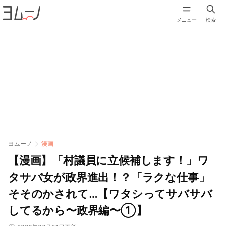
メニュー
検索
ヨムーノ
漫画
【漫画】「村議員に立候補します！」ワ
タサバ女が政界進出！？「ラクな仕事」
そそのかされて…【ワタシってサバサバ
してるから〜政界編〜①】