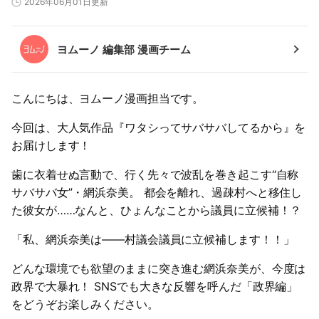
2026年06月01日更新
ヨムーノ 編集部 漫画チーム
こんにちは、ヨムーノ漫画担当です。
今回は、大人気作品『ワタシってサバサバしてるから』を
お届けします！
歯に衣着せぬ言動で、行く先々で波乱を巻き起こす“自称
サバサバ女”・網浜奈美。 都会を離れ、過疎村へと移住し
た彼女が……なんと、ひょんなことから議員に立候補！？
「私、網浜奈美は――村議会議員に立候補します！！」
どんな環境でも欲望のままに突き進む網浜奈美が、今度は
政界で大暴れ！ SNSでも大きな反響を呼んだ「政界編」
をどうぞお楽しみください。