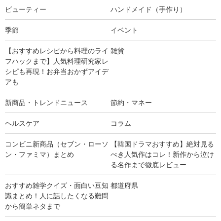
ビューティー
ハンドメイド（手作り）
季節
イベント
【おすすめレシピから料理のライ
雑貨
フハックまで】人気料理研究家レ
シピも再現！お弁当おかずアイデ
アも
新商品・トレンドニュース
節約・マネー
ヘルスケア
コラム
コンビニ新商品（セブン・ローソ
【韓国ドラマおすすめ】絶対見る
ン・ファミマ）まとめ
べき人気作はコレ！新作から泣け
る名作まで徹底レビュー
おすすめ雑学クイズ・面白い豆知
都道府県
識まとめ！人に話したくなる難問
から簡単ネタまで