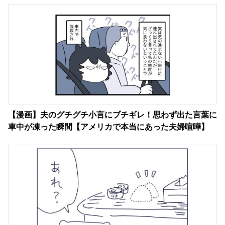
【漫画】夫のグチグチ小言にブチギレ！思わず出た言葉に
車中が凍った瞬間【アメリカで本当にあった夫婦喧嘩】