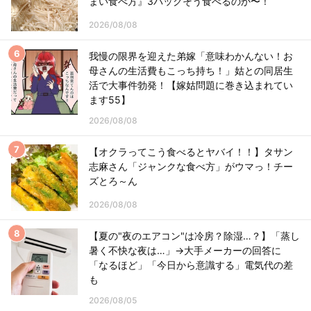
まい食べ方』3パックそう食べるのか〜！
2026/08/08
我慢の限界を迎えた弟嫁「意味わかんない！お
母さんの生活費もこっち持ち！」姑との同居生
活で大事件勃発！【嫁姑問題に巻き込まれてい
ます55】
2026/08/08
【オクラってこう食べるとヤバイ！！】タサン
志麻さん「ジャンクな食べ方」がウマっ！チー
ズとろ～ん
2026/08/08
【夏の"夜のエアコン"は冷房？除湿…？】「蒸し
暑く不快な夜は…」→大手メーカーの回答に
「なるほど」「今日から意識する」電気代の差
も
2026/08/05