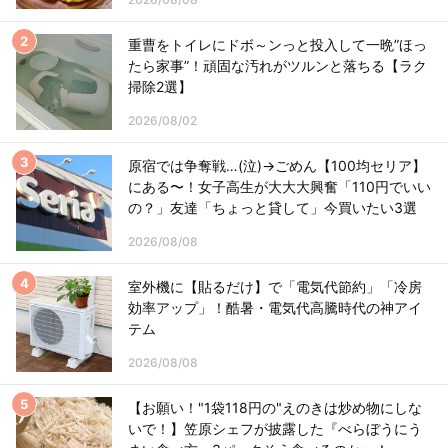
重曹をトイレにドボ～ンっと投入して一晩”ほっ
たら家事”！頑固な汚れがツルンと落ちる【ラク
掃除2選】
2026/08/02
原宿では争奪戦…(泣)→ごめん【100均セリア】
にある〜！女子高生が大大大興奮「110円でいい
の？」友達「ちょっと貸して」今買いたい3選
2026/08/08
室外機に【貼るだけ】で「電気代節約」「冷房
効率アップ」！酷暑・電気代高騰時代の神アイ
テム
2026/08/08
【お願い！"1袋118円の"えのきは炒め物にしな
いで！】笠原シェフが披露した『べらぼうにう