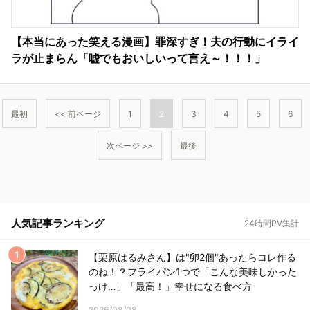
【本当にあった笑える漫画】罪深すぎ！夫の行動にイライ
ラが止まらん「嘘でもおいしいって言え～！！！」
最初
<< 前ページ
1
2
3
4
5
6
次ページ >>
最後
人気記事ランキング
24時間PV集計
【栗原はるみさん】は"卵2個"あったらコレ作る
のね！？フライパン1つで「こんな美味しかった
っけ…」「最高！」幸せになる食べ方
2026/08/08