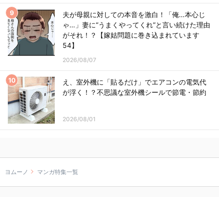
夫が母親に対しての本音を激白！「俺…本心じ
ゃ…」妻に“うまくやってくれ”と言い続けた理由
がそれ！？【嫁姑問題に巻き込まれています
54】
2026/08/07
え、室外機に「貼るだけ」でエアコンの電気代
が浮く！？不思議な室外機シールで節電・節約
2026/08/01
ヨムーノ
マンガ特集一覧