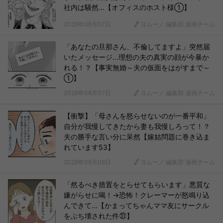
社内は騒然…【オフィスのホスト様①】
2026年08月07日
ヨムーノ 編集部 漫画チーム
「あなたの旦那さん、不倫してますよ」突然届
いたメッセージ…理想の夫の真実の顔が今暴か
れる！？【事実無婚～夫の仮面をはがすまで～
①】
2026年08月07日
ヨムーノ 編集部 漫画チーム
【衝撃】「母さんを怒らせないのが一番平和」
自分が我慢してきたから妻も我慢しろって！？
夫の勝手な言い分に呆然【嫁姑問題に巻き込ま
れています53】
2026年08月06日
ヨムーノ 編集部 漫画チーム
「然るべき措置をとらせてもらいます」悪質な
嫌がらせに喝！→恐怖！クレーマーが怒鳴り込
んできて…【かまってちゃんママ友にサークル
をぶち壊された件㉛】