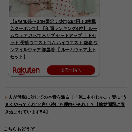
【5/9 10時〜24H限定：1枚1,291円！2枚購
入クーポンで】【年間ランキング4位】 ルー
ムウェア さらてろリブ セットアップ 上下セ
ット 長袖 ウエストゴム ハイウエスト 腹巻 ワ
ンマイルウェア 部屋着 【 ルームウェア上下
セット】
楽天で購入
夫が母親に対しての本音を激白！「俺…本心じゃ…」妻に“う
まくやってくれ”と言い続けた理由がそれ！？【嫁姑問題に巻
き込まれています54】
こちらもどうぞ