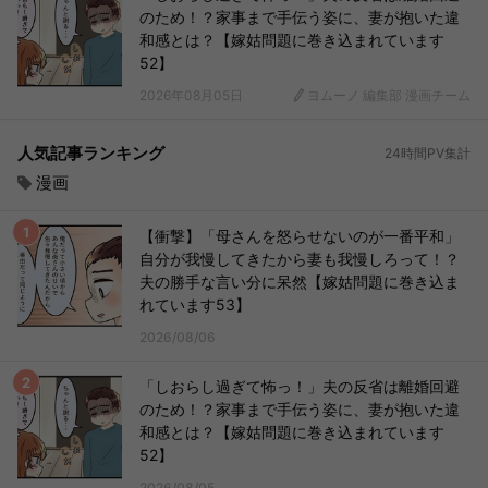
のため！？家事まで手伝う姿に、妻が抱いた違
和感とは？【嫁姑問題に巻き込まれています
52】
2026年08月05日
ヨムーノ 編集部 漫画チーム
人気記事ランキング
24時間PV集計
漫画
【衝撃】「母さんを怒らせないのが一番平和」
自分が我慢してきたから妻も我慢しろって！？
夫の勝手な言い分に呆然【嫁姑問題に巻き込ま
れています53】
2026/08/06
「しおらし過ぎて怖っ！」夫の反省は離婚回避
のため！？家事まで手伝う姿に、妻が抱いた違
和感とは？【嫁姑問題に巻き込まれています
52】
2026/08/05