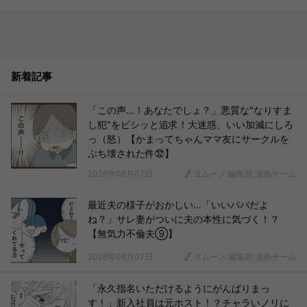
新着記事
「この声…！あなたでしょ？」悪質な"なりすま
し犯"をビシッと追求！大迷惑、いい加減にしろ
っ（怒）【かまってちゃんママ友にサークルを
ぶち壊された件㉜】
2026年08月07日
ヨムーノ 編集部 漫画チーム
最近夫の様子がおかしい…「いいパパだよ
ね？」サレ妻がついに夫の本性に気づく！？
【無気力不倫夫⑨】
2026年08月07日
ヨムーノ 編集部 漫画チーム
「永久指名いただけるようにがんばりまっ
す！」新入社員は元ホスト！？チャラいノリに