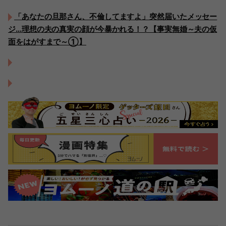
「あなたの旦那さん、不倫してますよ」突然届いたメッセー
ジ…理想の夫の真実の顔が今暴かれる！？【事実無婚～夫の仮
面をはがすまで～①】