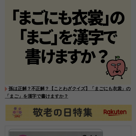
孫は正解？不正解？【ことわざクイズ】「まごにも衣裳」の
「まご」を漢字で書けますか？