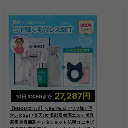
【ROOMコラボ】＼Boi Pick!／ツヤ輝く毛
穴レスSET / 楽天1位 美顔器 韓国エステ 美容
家電 美容機器 ペンタショット 肌弾力 ニキビ