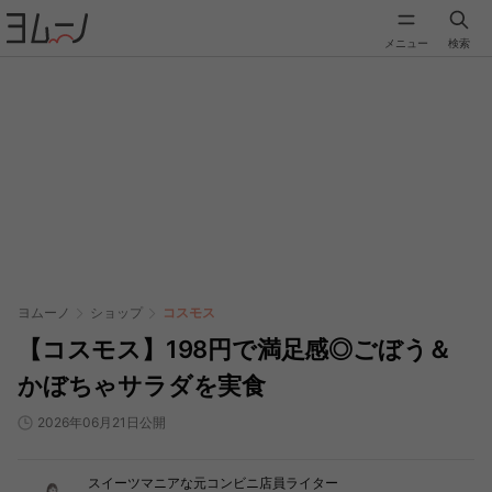
メニュー
検索
ヨムーノ
ショップ
コスモス
【コスモス】198円で満足感◎ごぼう＆
かぼちゃサラダを実食
2026年06月21日公開
スイーツマニアな元コンビニ店員ライター