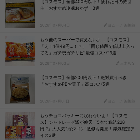
【コスモス】全部400円以下！疲れた日の救世
主「おすすめ冷凍おかず」3選
2026年07月04日
ヨムーノ 編集部
もう他のスーパーで買えないよ…【コスモス】
「え！1個49円…！？」「同じ値段で倍以上入っ
てる」ガチ勢ガチリピ"最強コスパ"3選
2026年07月03日
三木ちな
【コスモス】全部200円以下！絶対買うべき
「おすすめPBお菓子」高コスパ5選
2026年07月01日
ヨムーノ 編集部
もうチョコバッキーに戻れないよ！【コスモ
ス】シャトレーゼ派が仰天「5本で税込228
円!?」大人気"ガジゴン"激似も発見！浮気確定ア
イス3選