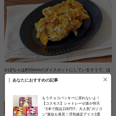
かぼちゃは約10mmのダイスカットにしているそうで、ほ
どよくほくほく感が残っているのもポイント。
あなたにおすすめの記事
そこにマヨネーズのなめらかなコクが加わって、全体をま
ろやかにまとめています。……これはたしかにハマる。
もうチョコバッキーに戻れないよ！
【コスモス】シャトレーゼ派が仰天
「5本で税込228円!?」大人気"ガジゴ
ン"激似も発見！浮気確定アイス3選