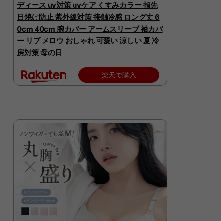
ディース uv対策 uvケア くすみカラー 指先
日焼け防止 紫外線対策 接触冷感 ロング丈 6
0cm 40cm 腕カバー アームスリーブ 袖カバ
ー リブ メロウ おしゃれ 可愛い 涼しい 夏 冷
房対策 母の日
楽天で購入