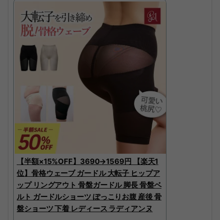
【半額×15%OFF】3690→1569円 【楽天1
位】骨格ウェーブ ガードル 大転子 ヒップア
ップ リングアウト 骨盤ガードル 脚長 骨盤ベ
ルト ガードルショーツ ぽっこりお腹 産後 骨
盤ショーツ 下着 レディース ラディアンヌ