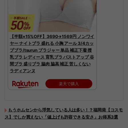
【半額×15%OFF】3690→1569円 ノンワイ
ヤー ナイトブラ 盛れる 小胸 アール 3/4カッ
プブラ/tsurun ブラジャー 単品 補正下着 授
乳ブラ レディース 育乳ブラ バストアップ 谷
間ブラ 盛りブラ 脇肉 脇高 補正 苦しくない
ラディアンヌ
楽天で購入
もうホムセンから浮気している人は多い！？福岡発【コスモ
ス】でしか買えない「値上げも許容できる安さ」お得系3選