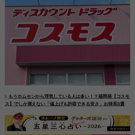
もうホムセンから浮気している人は多い！？福岡発【コスモ
ス】でしか買えない「値上げも許容できる安さ」お得系3選