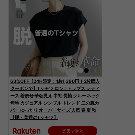
63%OFF【24H限定：1枚1,390円！2枚購入
クーポンで】Tシャツ ロンT トップス レディ
ース 着痩せ 華奢見え 半袖 長袖 クルーネック
無地 カジュアル シンプル トレンド 二の腕カ
バー ゆったり オーバーサイズ 人気 春 夏 秋
【脱・普通のTシャツ】
楽天で購入