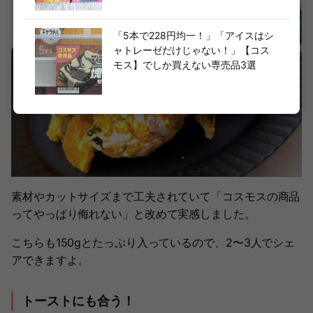
「5本で228円均一！」「アイスはシ
ャトレーゼだけじゃない！」【コス
モス】でしか買えない専売品3選
素材やカットサイズまで工夫されていて「コスモスの商品
ってやっぱり侮れない」と改めて実感しました。
こちらも150gとたっぷり入っているので、2〜3人でシェ
アできますよ。
トーストにも合う！