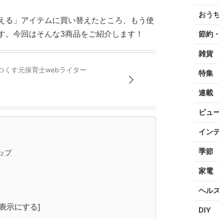
おう
える」アイテムに買い替えたところ、もう使
す。今回はそんな3商品をご紹介します！
節約
雑貨
つくす元保育士webライター
特集
連載
ビュ
イン
季節
ップ
家電
ヘル
全表示にする]
DIY