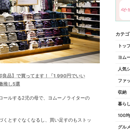
カテゴ
トッ
ヨム
人気
良品】で買ってます！「1,990円でいい
ファ
激推し5選
収納
ロールする2児の母で、ヨムーノライターの
暮ら
100均
づくとすぐなくなるし、買い足すのもストッ
グル
。