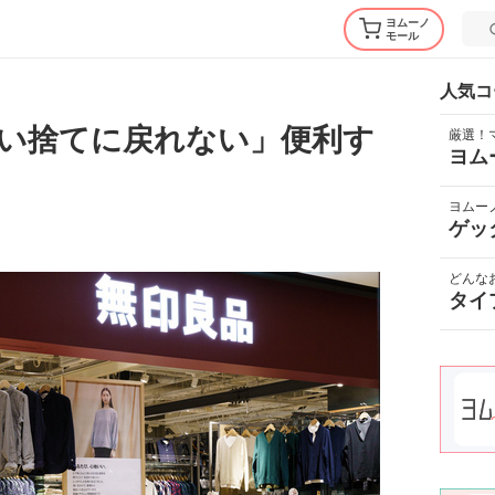
ヨムーノ
モール
人気コ
い捨てに戻れない」便利す
厳選！
ヨム
ヨムー
ゲッ
どんな
タイ