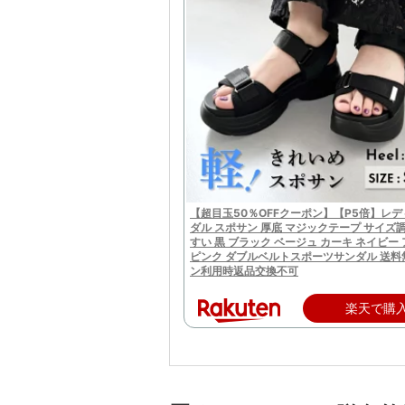
【超目玉50％OFFクーポン】【P5倍】レデ
ダル スポサン 厚底 マジックテープ サイズ
すい 黒 ブラック ベージュ カーキ ネイビー
ピンク ダブルベルトスポーツサンダル 送料
ン利用時返品交換不可
楽天で購