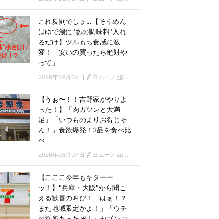
これ反則でしょ…【そうめん
はゆで湯に"あの調味料"入れ
るだけ】ツルもち食感に激
変！「安いの買ったら絶対や
って」
2026年08月07日
ヨムーノ 編集部
【うぉ〜！！吉野家がやりよ
った！】「肉ガツンと大満
足」「いつものよりお得じゃ
ん！」食欲爆発！2品を食べ比
べ
2026年08月07日
ヨムーノ 編集部
【こここ今年もキターー
ッ！】"兵庫・大阪"から聞こ
える歓喜の叫び！「はぁ！？
また地域限定かよ！」「ウチ
の近所あったぞ！」セブンご