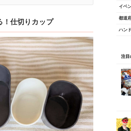
イベ
都道
る！仕切りカップ
ハン
注目