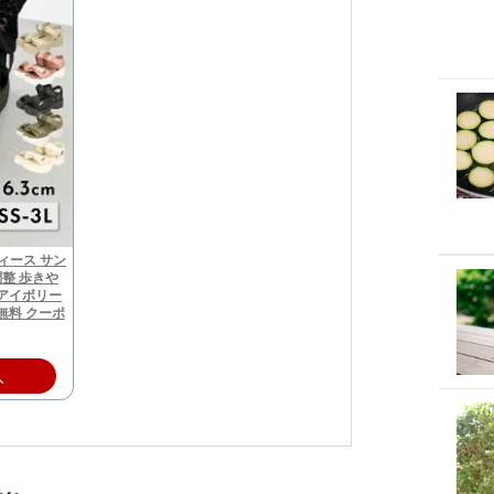
ィース サン
調整 歩きや
 アイボリー
無料 クーポ
入