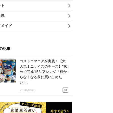
ント
府県
ドメイド
の記事
コストコマニアが実践！【大
人気ミニサイズのチーズ】“10
分で完成”絶品アレンジ「棚か
らなくなる前に買い占めた
い！」
2026/05/19
PR