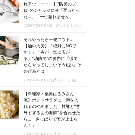
れアウトーー！】"防災のプ
ロ"のジャッジに→「盲点だっ
た…」「一生忘れません」
2026年08月07日
おおにしりお
それやったら一発アウト…
【油の火災】「絶対にNGで
す！」「炎が一気に広が
る」"消防局"の警告に「慌て
たらやってしまいそう(泣)」そ
の行為とは
2026年08月07日
ヨムーノ 編集部
【料理家・栗原はるみさん
流】ポテトサラダに「卵を入
れるのやめました」甘酢と"意
外すぎるあの海鮮"を合わせた
ら…「さっぱりで箸が止まら
ん！」
2026年08月07日
ヨムーノ 編集部