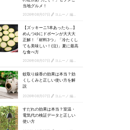
当地グルメ！
2026年08月07日
ヨムーノ 編集部
【ズッキーニ1本あったら…】
めんつゆにドボ〜ンが大大大
正解！「材料3つ」「冷たくし
ても美味しい！(泣)」夏に最高
な食べ方
2026年08月07日
ヨムーノ 編集部
蚊取り線香の効果は本当？効
くしくみと正しい使い方を解
説
2026年08月07日
ヨムーノ 編集部
すだれの効果は本当？室温・
電気代の検証データと正しい
使い方