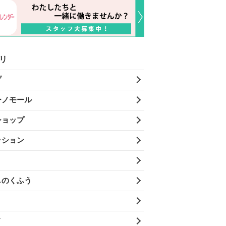
リ
プ
ーノモール
ショップ
ッション
しのくふう
メ