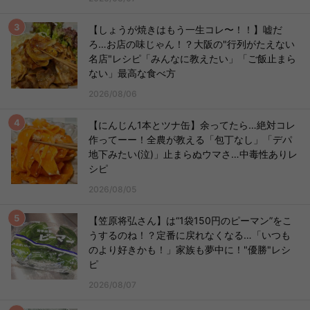
【しょうが焼きはもう一生コレ〜！！】嘘だ
ろ…お店の味じゃん！？大阪の"行列がたえない
名店"レシピ「みんなに教えたい」「ご飯止まら
ない」最高な食べ方
2026/08/06
【にんじん1本とツナ缶】余ってたら…絶対コレ
作ってーー！全農が教える「包丁なし」「デパ
地下みたい(泣)」止まらぬウマさ…中毒性ありレ
シピ
2026/08/05
【笠原将弘さん】は“1袋150円のピーマン”をこ
うするのね！？定番に戻れなくなる…「いつも
のより好きかも！」家族も夢中に！"優勝"レシ
ピ
2026/08/07