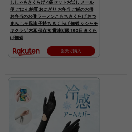
ししゃもきくらげ 4袋セットお試し メール
便 ごはん 納豆 おにぎり お弁当 ご飯のお供
お弁当のお供 ラーメンこもち きくらげ おつ
まみ しそ風味 子持ち きくらげ 佃煮 シシャモ
キクラゲ 木耳 保存食 賞味期限 180日 きくら
げ佃煮
楽天で購入