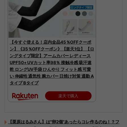
【今すぐ使える！店内全品45％OFFクーポ
ン】《35％OFFクーポン》【楽天1位】 【ロ
ングタイプ限定】アームカバー レディース
UPF50+ UVカット率98％ 接触冷感 吸汗速
乾 ロングUV手袋 ひんやり フィット感 可愛
い 伸縮性 通気性 腕カバー 日焼け対策 通勤 A
タイプ Bタイプ
楽天で購入
【栗原はるみさん】は"卵2個"あったらコレ作るのね！？フ