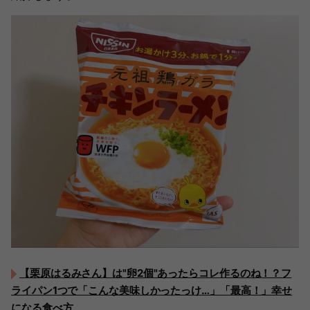
【栗原はるみさん】は"卵2個"あったらコレ作るのね！？フ
ライパン1つで「こんな美味しかったっけ…」「最高！」幸せ
になる食べ方