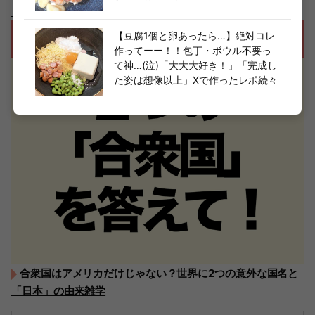
トーリー特集
【豆腐1個と卵あったら…】絶対コレ
作ってーー！！包丁・ボウル不要っ
て神…(泣)「大大大好き！」「完成し
た姿は想像以上」Xで作ったレポ続々
合衆国はアメリカだけじゃない？世界に2つの意外な国名と
「日本」の由来雑学