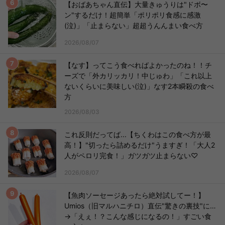
【おばあちゃん直伝】大量きゅうりは"ドボ〜
ン"するだけ！超簡単「ポリポリ食感に感激
(泣)」「止まらない」超超うんんまい食べ方
2026/08/07
【なす】ってこう食べればよかったのね！！チ
ーズで「外カリッカリ！中じゅわ」「これ以上
ないくらいに美味しい(泣)」なす2本瞬殺の食べ
方
2026/08/03
これ反則だってば...【ちくわはこの食べ方が最
高！】"切ったら詰めるだけ"うますぎ！「大人2
人がペロリ完食！」ガツガツ止まらない♡
2026/08/07
【魚肉ソーセージあったら絶対試してー！】
Umios（旧マルハニチロ）直伝"驚きの裏技"に…
→「えぇ！？こんな感じになるの！」すごい食