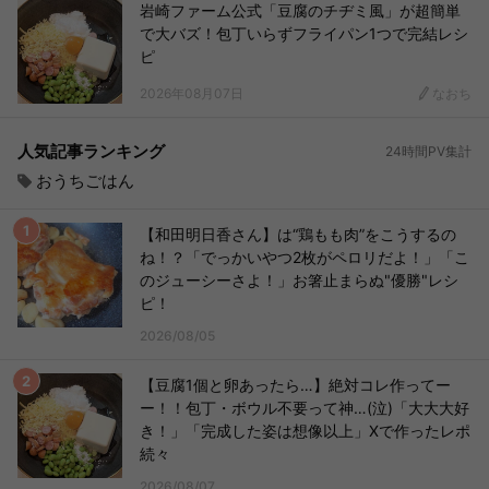
岩崎ファーム公式「豆腐のチヂミ風」が超簡単
で大バズ！包丁いらずフライパン1つで完結レシ
ピ
2026年08月07日
なおち
人気記事ランキング
24時間PV集計
おうちごはん
【和田明日香さん】は“鶏もも肉”をこうするの
ね！？「でっかいやつ2枚がペロリだよ！」「こ
のジューシーさよ！」お箸止まらぬ"優勝"レシ
ピ！
2026/08/05
【豆腐1個と卵あったら…】絶対コレ作ってー
ー！！包丁・ボウル不要って神…(泣)「大大大好
き！」「完成した姿は想像以上」Xで作ったレポ
続々
2026/08/07