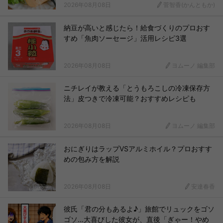
2026年08月08日
菅智香(かんともか)
納豆が高いと感じたら！給食づくりのプロおす
すめ「魚肉ソーセージ」活用レシピ3選
2026年08月08日
ヨムーノ 編集部
ニチレイが教える「とうもろこしの冷凍保存方
法」皮つきで冷凍可能？おすすめレシピも
2026年08月08日
ヨムーノ 編集部
おにぎりはラップVSアルミホイル？プロおすす
めの包み方を解説
2026年08月08日
安達春香
彼氏「君の分もあるよ♪」旅館でリュックをゴソ
ゴソ…大喜びした彼女が、直後「ぎゃー！やめ