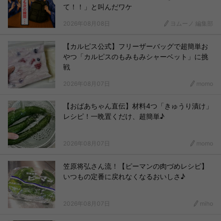
て！！」と叫んだワケ
2026年08月08日
ヨムーノ 編集部
【カルピス公式】フリーザーバッグで超簡単お
やつ「カルピスのもみもみシャーベット」に挑
戦
2026年08月07日
momo
【おばあちゃん直伝】材料4つ「きゅうり漬け」
レシピ！一晩置くだけ、超簡単♪
2026年08月07日
momo
笠原将弘さん流！【ピーマンの肉づめレシピ】
いつもの定番に戻れなくなるおいしさ♪
2026年08月07日
miho