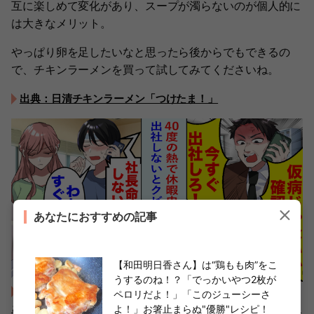
互に楽しめて変化があり、スープが濁らないのが個人的に
は大きなメリット。
やっぱり卵を足したいなと思ったら後からでもできるの
で、チキンラーメンを買って試してみてくださいね。
出典：日清チキンラーメン「つけたま！」
あなたにおすすめの記事
【和田明日香さん】は“鶏もも肉”をこ
うするのね！？「でっかいやつ2枚が
【40度の高熱で欠勤すると、上司が「仮病ならクビ！」ま
ペロリだよ！」「このジューシーさ
さかの“自宅訪問”】実話をもとにした、恋愛漫画やスカッとス
よ！」お箸止まらぬ"優勝"レシピ！