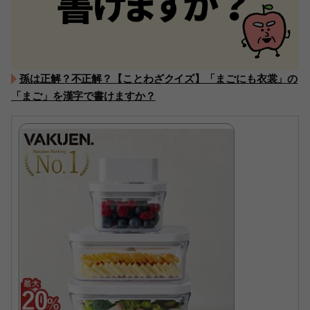
孫は正解？不正解？【ことわざクイズ】「まごにも衣裳」の
「まご」を漢字で書けますか？