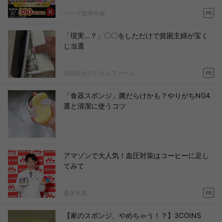
ハーブ健康本舗
PR
「現実…？」〇〇をしただけで貧困主婦が宝く
じ当選
合同会社デジタルファーム
PR
「食器スポンジ」菌だらけかも？やりがちNG4
選と清潔に使うコツ
アマゾンで大人気！血圧対策はコーヒーに足し
てみて
森永乳業
PR
【家のスポンジ、やめちゃう！？】3COINS