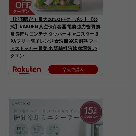
【期間限定！ 最大20%OFFクーポン】【公
式】VAKUEN 真空保存容器 電動 強力密閉 鮮
度長持ち コンテナ タッパー キャニスター B
PAフリー 電子レンジ 食洗機 冷凍 耐熱 フー
ドストッカー 野菜 米 調味料 液体 韓国製 バ
クエン
楽天で購入