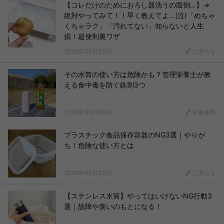
【コレだけのためにおろし器洗うの面倒…】→
絶対やってみて！！早く教えてよ…(泣)「めちゃ
くちゃラク」「汚れてない」知らないと人生
損！超便利裏ワザ
2026年05月23日
三木ちな
その水筒の使い方は危険かも？管理栄養士が教
える食中毒を防ぐ鉄則3つ
2026年05月05日
安達春香
プラスチック食品保存容器のNG3選｜やりが
ち！危険な使い方とは
2026年05月02日
三木ちな
【ステンレス水筒】やってはいけないNG行動3
選｜故障や臭いのもとになる！