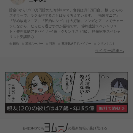
貯金0から1,500万円貯めた3姉妹ママ。食費は月3万円台。 根っからの
ズボラーで、ラク＆得することばかり考えています。『福袋マニア』
『詰め放題マニア』『節約レシピ』は大好物。マンガとアニメでチャー
ジしながら、だらだら過ごすのが至福です。 節約生活スペシャリス
ト・整理収納アドバイザー1級・クリンネスト1級。 時短家事スペシャ
リスト受講済み
節約
業務スーパー
料理
整理収納アドバイザー
クリンネスト
ライター詳細へ
各種SNSでも
の最新情報が受け取れる！