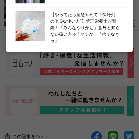
コストコマニアが実践！【大人気ミニサイズのチ
ーズ】“10分で完成”絶品アレンジ「棚からなくな
る前に買い占めたい！」
【やってたら至急やめて！保冷剤
の“NGな使い方”】管理栄養士が警
2026/05/19
PR
鐘！「みんなやりがち」意外と知ら
ない扱い方→「マジか」「捨てなき
ゃ」
この記事をシェア