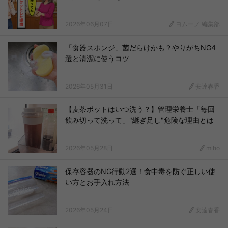
2026年06月07日
ヨムーノ 編集部
「食器スポンジ」菌だらけかも？やりがちNG4
選と清潔に使うコツ
2026年05月31日
安達春香
【麦茶ポットはいつ洗う？】管理栄養士「毎回
飲み切って洗って」"継ぎ足し"危険な理由とは
2026年05月28日
miho
保存容器のNG行動2選！食中毒を防ぐ正しい使
い方とお手入れ方法
2026年05月24日
安達春香