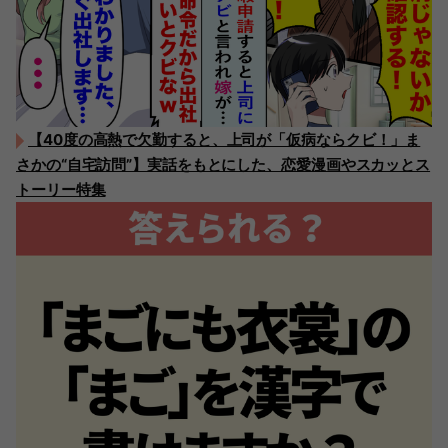
【40度の高熱で欠勤すると、上司が「仮病ならクビ！」ま
さかの“自宅訪問”】実話をもとにした、恋愛漫画やスカッとス
トーリー特集