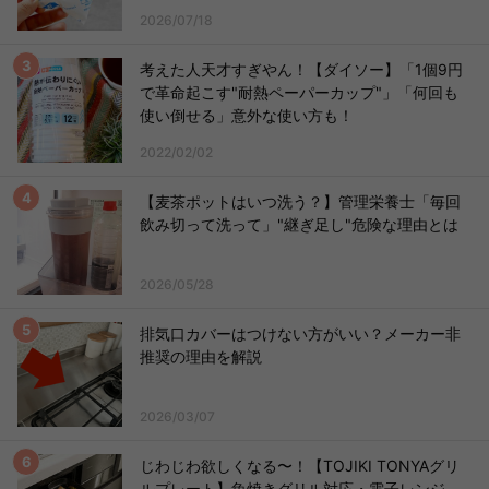
2026/07/18
考えた人天才すぎやん！【ダイソー】「1個9円
で革命起こす"耐熱ペーパーカップ"」「何回も
使い倒せる」意外な使い方も！
2022/02/02
【麦茶ポットはいつ洗う？】管理栄養士「毎回
飲み切って洗って」"継ぎ足し"危険な理由とは
2026/05/28
排気口カバーはつけない方がいい？メーカー非
推奨の理由を解説
2026/03/07
じわじわ欲しくなる〜！【TOJIKI TONYAグリ
ルプレート】魚焼きグリル対応・電子レンジ