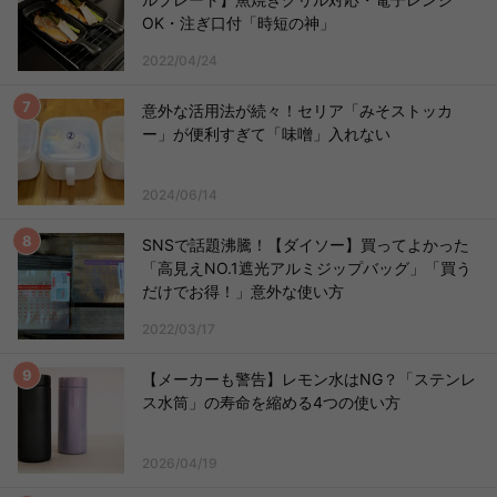
OK・注ぎ口付「時短の神」
2022/04/24
意外な活用法が続々！セリア「みそストッカ
ー」が便利すぎて「味噌」入れない
2024/06/14
SNSで話題沸騰！【ダイソー】買ってよかった
「高見えNO.1遮光アルミジップバッグ」「買う
だけでお得！」意外な使い方
2022/03/17
【メーカーも警告】レモン水はNG？「ステンレ
ス水筒」の寿命を縮める4つの使い方
2026/04/19