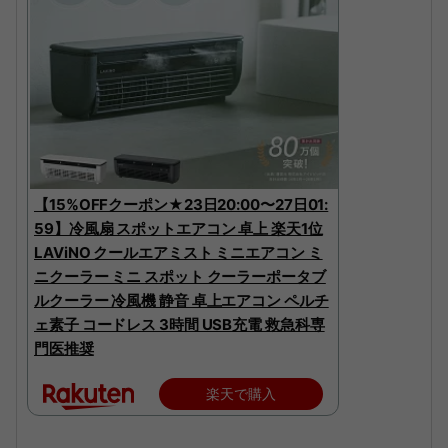
【15%OFFクーポン★23日20:00〜27日01:
59】冷風扇 スポットエアコン 卓上 楽天1位
LAViNO クールエアミスト ミニエアコン ミ
ニクーラー ミニ スポット クーラーポータブ
ルクーラー 冷風機 静音 卓上エアコン ペルチ
ェ素子 コードレス 3時間 USB充電 救急科専
門医推奨
楽天で購入