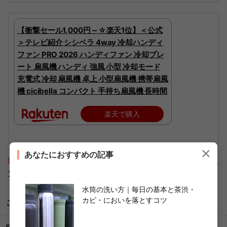
【衝撃セール1,000円～☆楽天1位】＜公式
＞テレビ紹介 シシベラ 4way 冷却ハンディ
ファン PRO 2026 ハンディファン 冷却プレ
ート 扇風機 ハンディ 強風 小型 冷却モード
充電式 冷却 扇風機 卓上 小型扇風機 携帯扇風
機 cicibella コンパクト 手持ち扇風機 長時間
楽天で購入
あなたにおすすめの記事
水筒の洗い方｜毎日の基本と茶渋・カビ・においを落とすコ
ツ
水筒の洗い方｜毎日の基本と茶渋・
カビ・においを落とすコツ
こちらもどうぞ