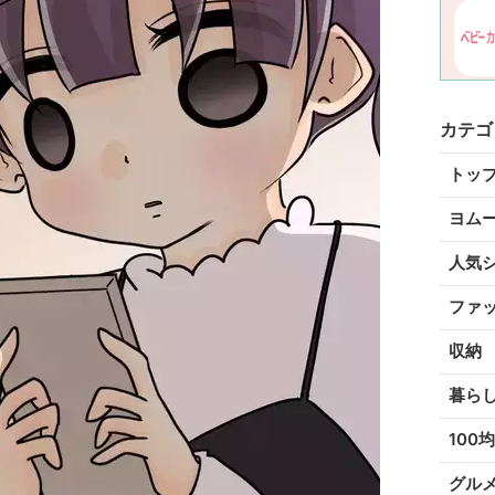
カテゴ
トッ
ヨム
人気
ファ
収納
暮ら
100均
グル