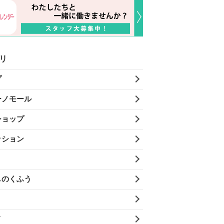
リ
プ
ーノモール
ショップ
ッション
しのくふう
メ