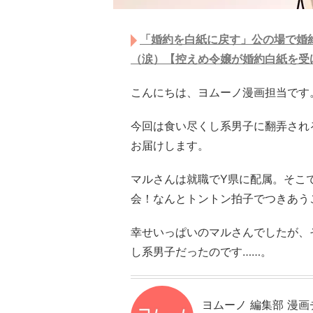
「婚約を白紙に戻す」公の場で婚
（涙）【控えめ令嬢が婚約白紙を受
こんにちは、ヨムーノ漫画担当です
今回は食い尽くし系男子に翻弄され
お届けします。
マルさんは就職でY県に配属。そこ
会！なんとトントン拍子でつきあう
幸せいっぱいのマルさんでしたが、
し系男子だったのです……。
ヨムーノ 編集部 漫画