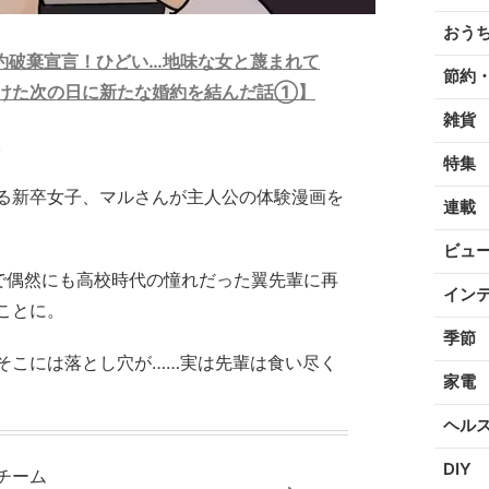
おう
約破棄宣言！ひどい…地味な女と蔑まれて
節約
けた次の日に新たな婚約を結んだ話①】
雑貨
。
特集
る新卒女子、マルさんが主人公の体験漫画を
連載
ビュ
で偶然にも高校時代の憧れだった翼先輩に再
イン
ことに。
季節
そこには落とし穴が……実は先輩は食い尽く
家電
ヘル
DIY
チーム