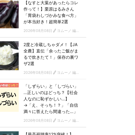
【なすと大葉があったらコレ
作って！】栗原はるみさん
「胃袋わしづかみな食べ方」
が本当好き！超簡単2選
2026年08月08日
ヨムーノ 編集部
2度と冷蔵しちゃダメ！【JA
全農】直伝「余ったご飯がま
るで炊きたて！」保存の裏ワ
ザ2選
2026年08月08日
ヨムーノ 編集部
「しずらい」と「しづらい」
…正しいのはどっち？【社会
人なのに恥ずかしい…】
→「え、そっち！？」「自信
満々に答えたら間違った…」
2026年08月08日
ヨムーノ 編集部
【最高視聴率12%突破！】