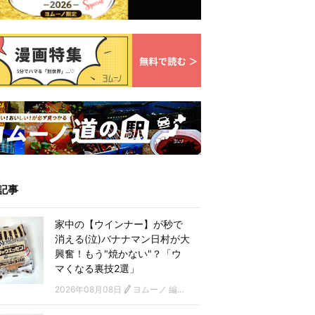
記事
家中の【ウインナー】が秒で
消える(泣)バナナマン日村が大
興奮！もう"焼かない"？「ウ
マくなる裏技2選」
2026年08月08日
ヨムーノ 編集部