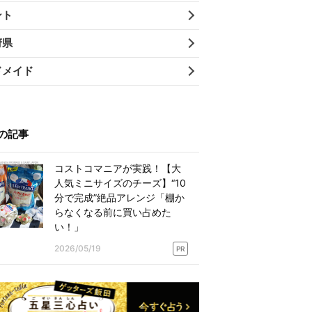
ント
府県
ドメイド
の記事
コストコマニアが実践！【大
人気ミニサイズのチーズ】“10
分で完成”絶品アレンジ「棚か
らなくなる前に買い占めた
い！」
2026/05/19
PR