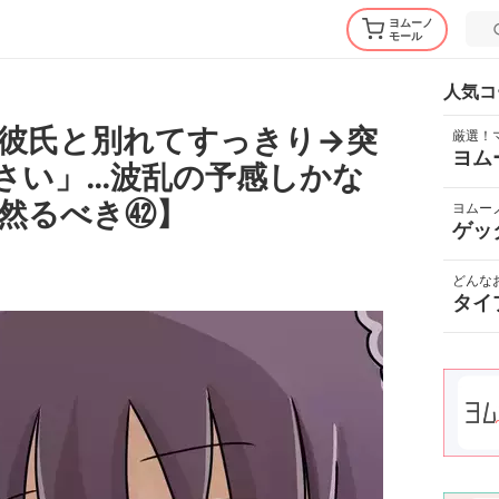
ヨムーノ
モール
人気コ
彼氏と別れてすっきり→突
厳選！
ヨム
さい」…波乱の予感しかな
然るべき㊷】
ヨムー
ゲッ
どんな
タイ