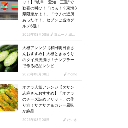
ッ！】"岐阜・愛知・三重"で
歓喜の叫び！「はぁ！？東海3
県限定かよ！」「ウチの近所
あったぞ！」セブンご当地グ
ルメ6選！
2026年08月08日
ヨムーノ 編集部
大根アレンジ【和田明日香さ
んおすすめ】大根ときゅうり
のタイ風浅漬け！ナンプラー
で作る絶品レシピ
2026年08月08日
momo
オクラ人気アレンジ【タサン
志麻さんおすすめ】「オクラ
のチーズ詰めフリット」の作
り方！サクサク＆カレー風味
が絶品
2026年08月08日
だいき