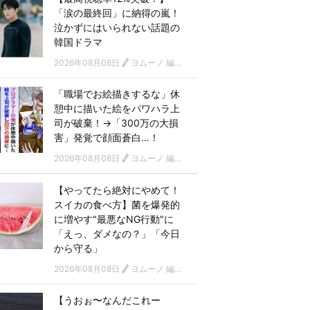
「涙の最終回」に納得の嵐！
泣かずにはいられない話題の
韓国ドラマ
2026年08月08日
ヨムーノ 編集部 韓国ドラマチーム
「職場でお絵描きするな」休
憩中に描いた絵をパワハラ上
司が破棄！→「300万の大損
害」発覚で顔面蒼白…！
2026年08月08日
ヨムーノ 編集部
【やってたら絶対にやめて！
スイカの食べ方】菌を爆発的
に増やす"最悪なNG行動"に
「えっ、ダメなの？」「今日
から守る」
2026年08月08日
ヨムーノ 編集部
【うおぉ〜なんだこれー