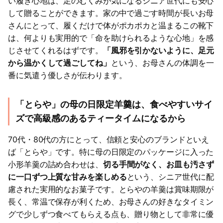
い履き心地は、足のむくみが気になるシニア世代にも安心
して贈ることができます。家の中で過ごす時間が長いお母
さんにとって、履くだけで体がポカポカと温まるこの靴下
は、何よりも実用的で「命を助けられるような心地」を感
じさせてくれるはずです。
「風邪を引かないように、足元
から温かくして過ごしてね」
という、お母さんの体調を一
番に気遣う優しさが伝わります。
「とらや」の母の日限定羊羹は、食べやすいサイ
ズで高級感のあるティータイムになるから
70代・80代の方にとって、信頼と安心のブランドといえ
ば「とらや」です。特に母の日限定のパッケージに入った
小形羊羹の詰め合わせは、
切る手間がなく、お皿も汚さず
に一口ずつ上質な甘みを楽しめる
という、シニア世代に配
慮された実用的なお菓子です。とらやの羊羹は賞味期限が
長く、常温で保存が利くため、お母さんの好きなタイミン
グで少しずつ食べてもらえる点も、贈り物として非常に優