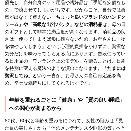
優先し、自分自身のケア用品や嗜好品は「手近な安価なも
の」で済ませてしまいがちです。だからこそ、自分では勇
気が出なくて買えない
「ちょっと良いブランドのハンドク
リーム」や「高級な出汁パック」などの消耗品
は、母の日
のギフトとして非常に満足度が高くなります。消耗品の良
さは、使ってしまえば形に残らないため、お母さんに「物
を増やしてしまう」という心理的負担をかけずに、贅沢な
気分だけを味わってもらえる点にあります。普段使ってい
る日用品の「ワンランク上のモデル」を贈ることは、日常
を特別に変える魔法のような演出になります。
「たまには
贅沢してね」という一言
が、お母さんの自己肯定感を高
め、幸せな気持ちにしてくれるはずです。
年齢を重ねるごとに「健康」や「質の良い睡眠」
への関心が高まるから
50代、60代と年齢を重ねるにつれて、女性の悩みは「見
た目の美しさ」から「体のメンテナンスや睡眠の質」へと