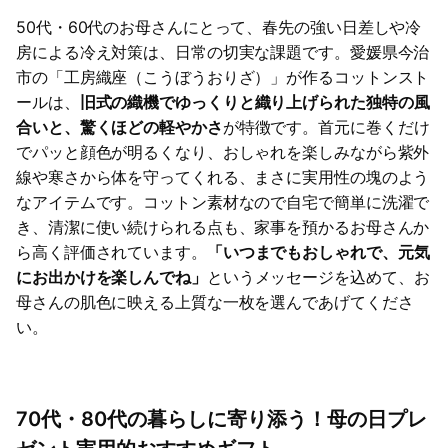
50代・60代のお母さんにとって、春先の強い日差しや冷
房による冷え対策は、日常の切実な課題です。愛媛県今治
市の「工房織座（こうぼうおりざ）」が作るコットンスト
ールは、
旧式の織機でゆっくりと織り上げられた独特の風
合いと、驚くほどの軽やかさ
が特徴です。首元に巻くだけ
でパッと顔色が明るくなり、おしゃれを楽しみながら紫外
線や寒さから体を守ってくれる、まさに実用性の塊のよう
なアイテムです。コットン素材なので自宅で簡単に洗濯で
き、清潔に使い続けられる点も、家事を預かるお母さんか
ら高く評価されています。
「いつまでもおしゃれで、元気
にお出かけを楽しんでね」
というメッセージを込めて、お
母さんの肌色に映える上質な一枚を選んであげてくださ
い。
70代・80代の暮らしに寄り添う！母の日プレ