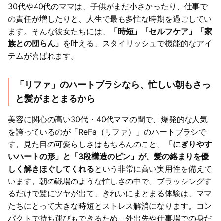
30代や40代のママは、子供がまだ小さかったり、仕事で
の責任が増したりと、人生で最も多忙な時期を過ごしてい
ます。そんな彼女たちには、
「時短」「セルフケア」「家
族との団らん」
を叶える、スタイリッシュで機能的なアイ
テムが喜ばれます。
「リファ」のハートブラシなら、忙しい朝もさっ
と髪がまとまるから
美容に関心の高い30代・40代ママの間で、爆発的な人気
を誇っているのが「ReFa（リファ）」のハートブラシで
す。見た目の可愛らしさはもちろんのこと、
「にぎりやす
いハートの形」と「3段構造のピン」が、髪の絡まりを優
しく解きほぐしてくれる
という非常に高い実用性を備えて
います。朝の戦場のような忙しさの中で、ブラッシングす
るだけで髪にツヤが出て、きれいにまとまる体験は、ママ
たちにとって大きな時短とストレス解消になります。コン
パクトで持ち運びもできるため、外出先や仕事場での身だ