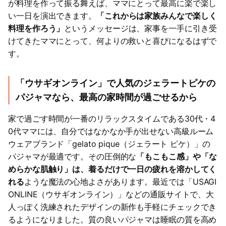
が料理を作って振る舞えば、ママにとって最高に楽で楽し
い一日を演出できます。
「これからは家族みんなで楽しく
料理を作ろう」
というメッセージは、家事を一手に引き受
けてきたママにとって、何よりの救いと喜びになるはずで
す。
「ウサギオンライン」で人気のジェラートピケの
パジャマなら、最高の家時間が過ごせるから
家で過ごす時間が一番のリラックスタイムである30代・4
0代ママには、自分ではなかなか手が出せない高級ルーム
ウェアブランド「gelato pique（ジェラート ピケ）」の
パジャマが最適です。その圧倒的な
「もこもこ感」や「な
めらかな肌触り」は、着るだけで一日の疲れを溶かしてく
れる
ような魔法の心地よさがあります。最近では「USAGI
ONLINE（ウサギオンライン）」などの通販サイトで、大
人っぽく洗練されたデザインの新作も手軽にチェックでき
るようになりました。質の良いパジャマは睡眠の質を高め