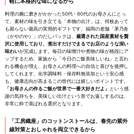
軽に本格的な味になるから
料理の腕に磨きがかかった50代・60代のお母さんにとっ
て、素材の味を引き立てる「本物の出汁」は、何枚あって
も困らない最高の実用的ギフトです。福岡の老舗「茅乃舎
（かやのや）」のだしパックは、
厳選された国産素材を贅
沢に使用しており、煮出すだけでまるでお店のような深い
味わい
が完成します。毎日の味噌汁や煮物の味が格段にア
ップするため、家族から「今日のご飯美味しいね」と言わ
れる機会が増え、お母さんの料理への自信と喜びを後押し
してくれます。化学調味料・保存料無添加という安心感
も、健康志向が高まるこの世代には嬉しいポイントです。
「お母さんの作るご飯が世界で一番大好きだよ」
という感
謝の気持ちを、美味しい出汁という形でお返しするのは、
非常に粋で喜ばれる選択となります。
「工房織座」のコットンストールは、春先の紫外
線対策とおしゃれを両立できるから