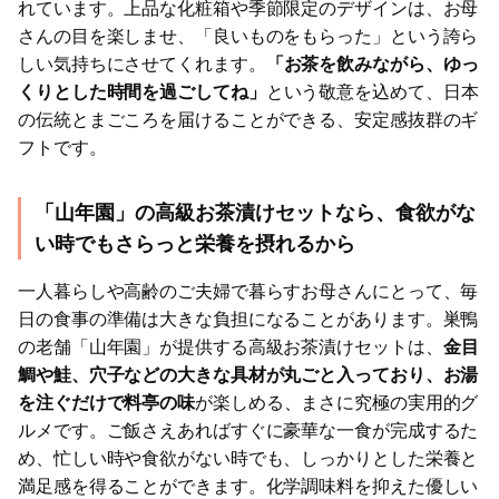
れています。上品な化粧箱や季節限定のデザインは、お母
さんの目を楽しませ、「良いものをもらった」という誇ら
しい気持ちにさせてくれます。
「お茶を飲みながら、ゆっ
くりとした時間を過ごしてね」
という敬意を込めて、日本
の伝統とまごころを届けることができる、安定感抜群のギ
フトです。
「山年園」の高級お茶漬けセットなら、食欲がな
い時でもさらっと栄養を摂れるから
一人暮らしや高齢のご夫婦で暮らすお母さんにとって、毎
日の食事の準備は大きな負担になることがあります。巣鴨
の老舗「山年園」が提供する高級お茶漬けセットは、
金目
鯛や鮭、穴子などの大きな具材が丸ごと入っており、お湯
を注ぐだけで料亭の味
が楽しめる、まさに究極の実用的グ
ルメです。ご飯さえあればすぐに豪華な一食が完成するた
め、忙しい時や食欲がない時でも、しっかりとした栄養と
満足感を得ることができます。化学調味料を抑えた優しい