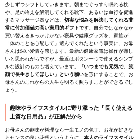
少しずつシフトしていきます。朝までぐっすり眠れる枕
や、足の冷えを解消してくれる靴下、あるいは血行を促進
するマッサージ器などは、
切実な悩みを解決してくれる非
常に付加価値の高い実用的ギフト
です。自分ではなかなか
買い替えるきっかけがない寝具や健康グッズを、家族が
「体のことを心配して」選んでくれたという事実に、お母
さんは深い愛情を感じます。最新の健康家電は操作が難し
いと思われがちですが、最近はボタン一つで使えるシンプ
ルな設計のものも増えています。
「いつまでも元気で、笑
顔で長生きしてほしい」という願い
を形にすることで、お
母さんのこれからの人生を明るく照らすことができるでし
ょう。
趣味やライフスタイルに寄り添った「長く使える
上質な日用品」が正解だから
お母さんの趣味が料理なら一生モノの包丁、お花が好きな
らセンスの良い花瓶というように、
本人のライフスタイル