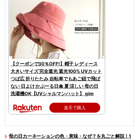
【クーポンで30％OFF!】帽子 レディース
大きいサイズ 完全遮光 遮光100% UVカット
つば広 折りたたみ 自転車でもあご紐で飛ば
ない 日よけ かぶーる日傘 夏 涼しい 母の日
洗濯機OK【UVシャルマンハット】 gim
楽天で購入
母の日カーネーションの色・意味・なぜ？を丸ごと解説！1