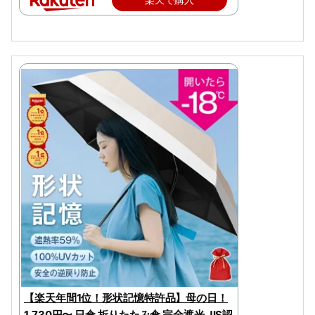
【楽天年間1位！形状記憶特許品】母の日！
1,730円〜 日傘 折りたたみ傘 完全遮光 JIS認