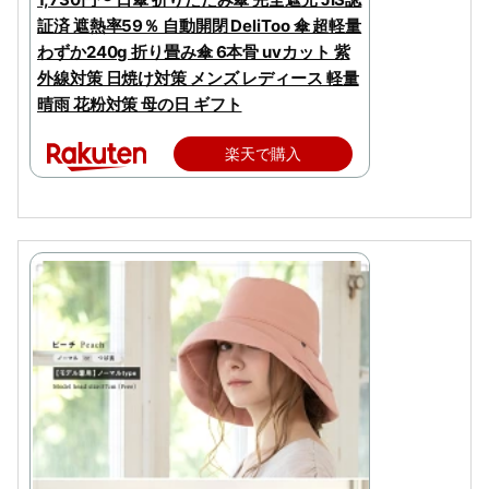
証済 遮熱率59％ 自動開閉 DeliToo 傘 超軽量
わずか240g 折り畳み傘 6本骨 uvカット 紫
外線対策 日焼け対策 メンズ レディース 軽量
晴雨 花粉対策 母の日 ギフト
楽天で購入