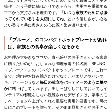
ームよりもさらっとしているため、塗った直後にスマホを
操作したり子供に触れたりできる点も、実用性を重視する
ママから支持される理由です。
「いつも家族のために頑張
ってくれている手を大切にしてね」
という優しさが、心地
よい香りと共に奥さんの心に深く染み渡ります。
「ブルーノ」のコンパクトホットプレートがあれ
ば、家族との食卓が楽しくなるから
お料理が大好きなママや、食べ盛りのお子さんがいる家庭
に贈りたいのが、おしゃれな調理家電の代名詞「BRUNO
（ブルーノ）」のコンパクトホットプレートです。これ一
台で、焼肉やお好み焼きだけでなく、パエリアやパンケー
キ、アヒージョなど
毎日の献立をパーティーのように華や
かに格上げ
してくれます。出しっぱなしにしておいてもイ
ンテリアの邪魔をしない洗練されたデザインは、家事のモ
チベーションを上げてくれる重要な実用的要素です。母の
日にこのプレートを贈って、そのまま旦那さんやお子さん