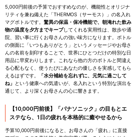
5,000円前後の予算でおすすめなのが、機能性とオリジナ
リティを兼ね備えた「THERMOS（サーモス）」の名入れ
マグボトルです。
驚異の保温・保冷機能で、朝淹れた飲み
物の温度を夕方までキープ
してくれる実用性は、散歩や通
院、習い事に行くお母さんの強い味方になります。ボトル
の側面に「いつもありがとう」というメッセージやお母さ
んの名前を刻印することで、世界にひとつだけの特別な日
用品に早変わりします。これなら他の方のボトルと間違え
る心配もなく、使うたびにあなたの優しさを実感してもら
えるはずです。
「水分補給を忘れずに、元気に過ごして
ね」
という健康への気遣いが、名入れという特別な演出を
通じて、より深くお母さんの心に響きます。
【10,000円前後】「パナソニック」の目もとエ
ステなら、1日の疲れを本格的に癒やせるから
予算10,000円前後になると、お母さんの「疲れ」に直接