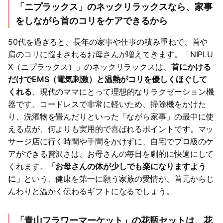
「ニプラックス」のネックリラックスなら、家事
をしながら首のコリをケアできるから
50代を過ぎると、長年の家事や仕事の積み重ねで、首や
肩のコリに悩まされるお母さんが増えてきます。「NIPLU
X（ニプラックス）」のネックリラックスは、
首にかける
だけでEMS（電気刺激）と温熱がコリを優しくほぐして
くれる
、現代のママにとって理想的なリラクゼーション機
器です。コードレスで非常に軽いため、掃除機をかけた
り、洗濯物を畳んだりといった「ながら家事」の最中に使
える点が、何よりも実用的で喜ばれるポイントです。マッ
サージ店に行く時間や手間をかけずに、自宅でプロ級のケ
アができる贅沢さは、お母さんの毎日を劇的に快適にして
くれます。
「お母さんの体が少しでも楽になりますよう
に」
という、健康を第一に願う家族の愛情が、首元からじ
んわりと温かく伝わるギフトになるでしょう。
「青山フラワーマーケット」の花瓶セットは、花