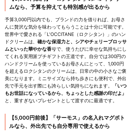
ムなら、予算を抑えても特別感が出るから
予算3,000円以内でも、ブランドの力を借りれば、お母さ
んに贅沢な気分を味わってもらうことは十分に可能です。
世界中で愛される「L'OCCITANE（ロクシタン）」のハン
ドクリームは、
確かな保湿力と、シアやチェリーブロッサ
ムといった華やかな香り
で、使うたびに幸せな気持ちにし
てくれる実用派プチギフトの王道です。自分では300円の
ハンドクリームを使っているお母さんにとって、1,000円
を超えるロクシタンのクリームは、日常の中の小さなご褒
美になります。ミニサイズなら持ち歩きにも便利で、外出
先で手元を出す際にも誇らしい気持ちになれます。
「いつ
もお世話になっているから、ちょっとした感謝の印だよ」
と、重すぎないプレゼントとして渡すのに最適です。
【5,000円前後】「サーモス」の名入れマグボト
ルなら、外出先でも自分専用で使えるから